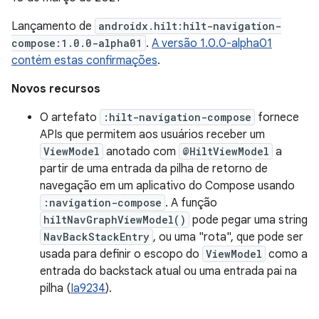
Lançamento de
androidx.hilt:hilt-navigation-
compose:1.0.0-alpha01
.
A versão 1.0.0-alpha01
contém estas confirmações
.
Novos recursos
O artefato
:hilt-navigation-compose
fornece
APIs que permitem aos usuários receber um
ViewModel
anotado com
@HiltViewModel
a
partir de uma entrada da pilha de retorno de
navegação em um aplicativo do Compose usando
:navigation-compose
. A função
hiltNavGraphViewModel()
pode pegar uma string
NavBackStackEntry
, ou uma "rota", que pode ser
usada para definir o escopo do
ViewModel
como a
entrada do backstack atual ou uma entrada pai na
pilha (
Ia9234
).