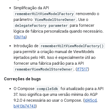
Simplificação da API
rememberHiltViewModelFactory
removendo o
parâmetro
ViewModelStoreOwner
. Use o
delegateFactory parameter
para fornecer
lógica de fábrica personalizada quando necessário.
(
I3611a
)
Introdução de
rememberHiltViewModelFactory()
para permitir a criação manual de ViewModels
injetados pelo Hilt. Isso é especialmente útil ao
fornecer uma fábrica padrão para a API
rememberViewModelStoreOwner
. (
If7517
)
Correções de bugs
O Compose
compileSdk
foi atualizado para a API
37. Isso significa que uma versão mínima do AGP
9.2.0 é necessária ao usar o Compose. (
Id45cd
,
b/413674743
)