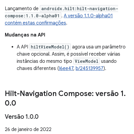
Lançamento de
androidx.hilt:hilt-navigation-
compose:1.1.0-alpha01
.
A versão 1.1.0-alpha01
contém estas confirmações
.
Mudanças na API
A API
hiltViewModel()
agora usa um parâmetro
chave opcional. Assim, é possível receber várias
instâncias do mesmo tipo
ViewModel
usando
chaves diferentes (
I6ee47
,
b/245139957
).
Hilt-Navigation Compose: versão 1
.
0
.
0
Versão 1
.
0
.
0
26 de janeiro de 2022