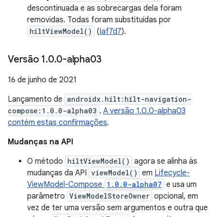
descontinuada e as sobrecargas dela foram
removidas. Todas foram substituídas por
hiltViewModel()
(
Iaf7d7
).
Versão 1
.
0
.
0-alpha03
16 de junho de 2021
Lançamento de
androidx.hilt:hilt-navigation-
compose:1.0.0-alpha03
.
A versão 1.0.0-alpha03
contém estas confirmações
.
Mudanças na API
O método
hiltViewModel()
agora se alinha às
mudanças da API
viewModel()
em
Lifecycle-
ViewModel-Compose
1.0.0-alpha07
e usa um
parâmetro
ViewModelStoreOwner
opcional, em
vez de ter uma versão sem argumentos e outra que