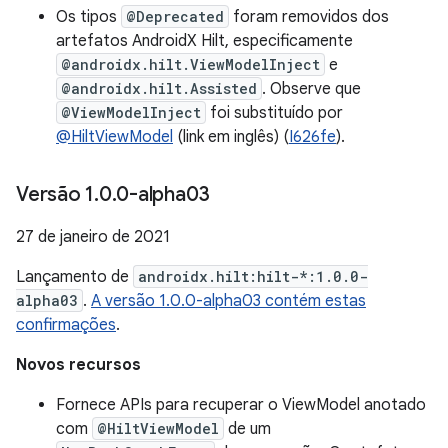
Os tipos
@Deprecated
foram removidos dos
artefatos AndroidX Hilt, especificamente
@androidx.hilt.ViewModelInject
e
@androidx.hilt.Assisted
. Observe que
@ViewModelInject
foi substituído por
@HiltViewModel
(link em inglês) (
I626fe
).
Versão 1
.
0
.
0-alpha03
27 de janeiro de 2021
Lançamento de
androidx.hilt:hilt-*:1.0.0-
alpha03
.
A versão 1.0.0-alpha03 contém estas
confirmações
.
Novos recursos
Fornece APIs para recuperar o ViewModel anotado
com
@HiltViewModel
de um