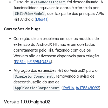
O uso de
@ViewModelInject
foi descontinuado. A
funcionalidade equivalente agora é oferecida por
@HiltViewModel
, que faz parte das principais APIs
Hilt Android (
I36a41
).
Correções de bugs
Correção de um problema em que os módulos de
extensão do AndroidX Hilt não eram coletados
corretamente pelo Hilt, fazendo com que os
Workers não estivessem disponíveis para criação
(
I3181c
,
b/159540434
).
Migração das extensões Hilt do AndroidX para o
SingletonComponent
, removendo o aviso de
descontinuação do uso de
ApplicationCompoonent
(
I9c916
,
b/175849092
).
Versão 1
.
0
.
0-alpha02