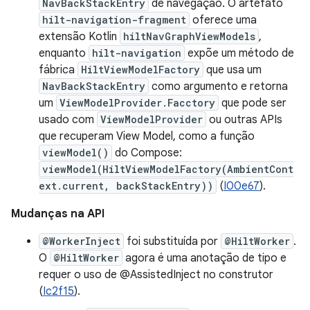
NavBackStackEntry
de navegação. O artefato
hilt-navigation-fragment
oferece uma
extensão Kotlin
hiltNavGraphViewModels
,
enquanto
hilt-navigation
expõe um método de
fábrica
HiltViewModelFactory
que usa um
NavBackStackEntry
como argumento e retorna
um
ViewModelProvider.Facctory
que pode ser
usado com
ViewModelProvider
ou outras APIs
que recuperam View Model, como a função
viewModel()
do Compose:
viewModel(HiltViewModelFactory(AmbientCont
ext.current, backStackEntry))
(
I00e67
).
Mudanças na API
@WorkerInject
foi substituída por
@HiltWorker
.
O
@HiltWorker
agora é uma anotação de tipo e
requer o uso de @AssistedInject no construtor
(
Ic2f15
).