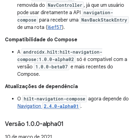
removida do
NavController
, já que um usuário
pode usar diretamente a API
navigation-
compose
para receber uma
NavBackStackEntry
de uma rota (
I6ef57
).
Compatibilidade do Compose
A
androidx.hilt:hilt-navigation-
compose:1.0.0-alpha02
só é compatível com a
versão
1.0.0-beta07
e mais recentes do
Compose.
Atualizações de dependência
O
hilt-navigation-compose
agora depende do
Navigation
2.4.0-alpha01
.
Versão 1
.
0
.
0-alpha01
10 de março de 2021