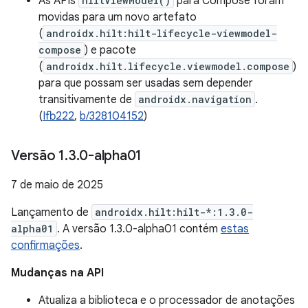
As APIs
hiltViewModel()
para Compose foram
movidas para um novo artefato
(
androidx.hilt:hilt-lifecycle-viewmodel-
compose
) e pacote
(
androidx.hilt.lifecycle.viewmodel.compose
)
para que possam ser usadas sem depender
transitivamente de
androidx.navigation
.
(
Ifb222
,
b/328104152
)
Versão 1
.
3
.
0-alpha01
7 de maio de 2025
Lançamento de
androidx.hilt:hilt-*:1.3.0-
alpha01
. A versão 1.3.0-alpha01 contém
estas
confirmações
.
Mudanças na API
Atualiza a biblioteca e o processador de anotações