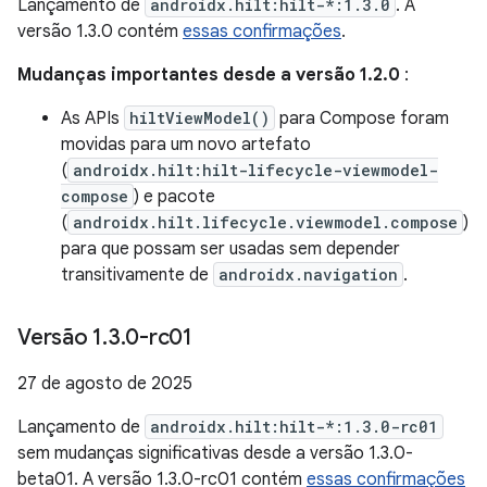
Lançamento de
androidx.hilt:hilt-*:1.3.0
. A
versão 1.3.0 contém
essas confirmações
.
Mudanças importantes desde a versão 1.2.0
:
As APIs
hiltViewModel()
para Compose foram
movidas para um novo artefato
(
androidx.hilt:hilt-lifecycle-viewmodel-
compose
) e pacote
(
androidx.hilt.lifecycle.viewmodel.compose
)
para que possam ser usadas sem depender
transitivamente de
androidx.navigation
.
Versão 1
.
3
.
0-rc01
27 de agosto de 2025
Lançamento de
androidx.hilt:hilt-*:1.3.0-rc01
sem mudanças significativas desde a versão 1.3.0-
beta01. A versão 1.3.0-rc01 contém
essas confirmações