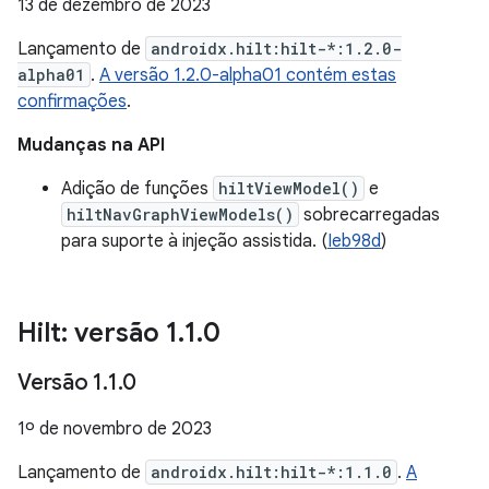
13 de dezembro de 2023
Lançamento de
androidx.hilt:hilt-*:1.2.0-
alpha01
.
A versão 1.2.0-alpha01 contém estas
confirmações
.
Mudanças na API
Adição de funções
hiltViewModel()
e
hiltNavGraphViewModels()
sobrecarregadas
para suporte à injeção assistida. (
Ieb98d
)
Hilt: versão 1
.
1
.
0
Versão 1
.
1
.
0
1º de novembro de 2023
Lançamento de
androidx.hilt:hilt-*:1.1.0
.
A