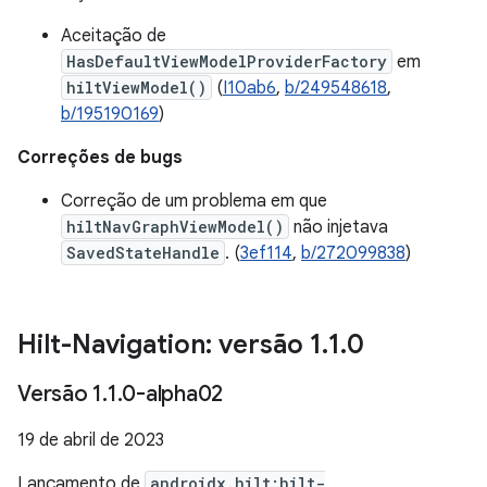
Aceitação de
HasDefaultViewModelProviderFactory
em
hiltViewModel()
(
I10ab6
,
b/249548618
,
b/195190169
)
Correções de bugs
Correção de um problema em que
hiltNavGraphViewModel()
não injetava
SavedStateHandle
. (
3ef114
,
b/272099838
)
Hilt-Navigation: versão 1
.
1
.
0
Versão 1
.
1
.
0-alpha02
19 de abril de 2023
Lançamento de
androidx.hilt:hilt-