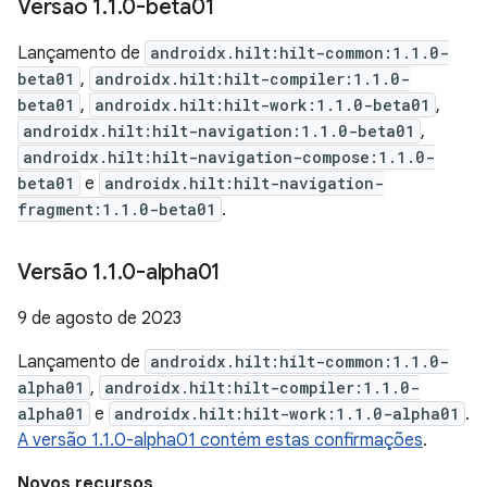
Versão 1
.
1
.
0-beta01
Lançamento de
androidx.hilt:hilt-common:1.1.0-
beta01
,
androidx.hilt:hilt-compiler:1.1.0-
beta01
,
androidx.hilt:hilt-work:1.1.0-beta01
,
androidx.hilt:hilt-navigation:1.1.0-beta01
,
androidx.hilt:hilt-navigation-compose:1.1.0-
beta01
e
androidx.hilt:hilt-navigation-
fragment:1.1.0-beta01
.
Versão 1
.
1
.
0-alpha01
9 de agosto de 2023
Lançamento de
androidx.hilt:hilt-common:1.1.0-
alpha01
,
androidx.hilt:hilt-compiler:1.1.0-
alpha01
e
androidx.hilt:hilt-work:1.1.0-alpha01
.
A versão 1.1.0-alpha01 contém estas confirmações
.
Novos recursos