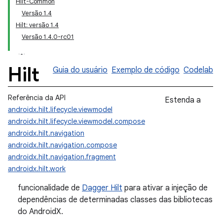
Hilt-Common
Versão 1.4
Hilt: versão 1.4
Versão 1.4.0-rc01
Hilt
Guia do usuário
Exemplo de código
Codelab
Referência da API
Estenda a
androidx.hilt.lifecycle.viewmodel
androidx.hilt.lifecycle.viewmodel.compose
androidx.hilt.navigation
androidx.hilt.navigation.compose
androidx.hilt.navigation.fragment
androidx.hilt.work
funcionalidade de
Dagger Hilt
para ativar a injeção de
dependências de determinadas classes das bibliotecas
do AndroidX.