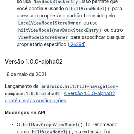
só usa
NavBackStackEntry
. Isso permite que
você continue usando o
hiltViewModel()
para
acessar o proprietário padrão fornecido pelo
LocalViewModelStoreOwner
ou use
hiltViewModel(navBackStackEntry)
ou outro
ViewModelStoreOwner
para especificar qualquer
proprietário específico (
I2628d
).
Versão 1
.
0
.
0-alpha02
18 de maio de 2021
Lançamento de
androidx.hilt:hilt-navigation-
compose:1.0.0-alpha02
.
A versão 1.0.0-alpha02
contém estas confirmações
.
Mudanças na API
O
hiltNavGraphViewModel()
foi renomeado
como
hiltViewModel()
, e a extensão foi