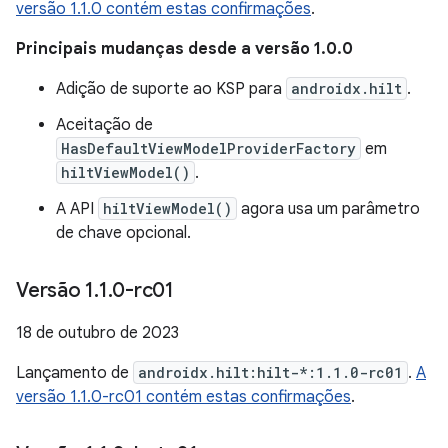
versão 1.1.0 contém estas confirmações
.
Principais mudanças desde a versão 1.0.0
Adição de suporte ao KSP para
androidx.hilt
.
Aceitação de
HasDefaultViewModelProviderFactory
em
hiltViewModel()
.
A API
hiltViewModel()
agora usa um parâmetro
de chave opcional.
Versão 1
.
1
.
0-rc01
18 de outubro de 2023
Lançamento de
androidx.hilt:hilt-*:1.1.0-rc01
.
A
versão 1.1.0-rc01 contém estas confirmações
.