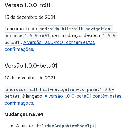
Versão 1
.
0
.
0-rc01
15 de dezembro de 2021
Lançamento de
androidx.hilt:hilt-navigation-
compose:1.0.0-rc01
sem mudanças desde a
1.0.0-
beta01
.
A versão 1.0.0-rc01 contém estas
confirmações
.
Versão 1
.
0
.
0-beta01
17 de novembro de 2021
androidx.hilt:hilt-navigation-compose:1.0.0-
beta01
é lançado.
A versão 1.0.0-beta01 contém estas
confirmações
.
Mudanças na API
A função
hiltNavGraphViewModel()