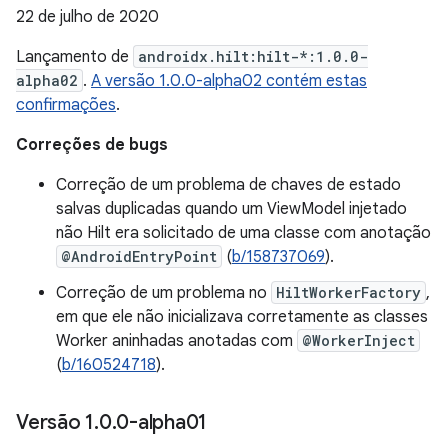
22 de julho de 2020
Lançamento de
androidx.hilt:hilt-*:1.0.0-
alpha02
.
A versão 1.0.0-alpha02 contém estas
confirmações
.
Correções de bugs
Correção de um problema de chaves de estado
salvas duplicadas quando um ViewModel injetado
não Hilt era solicitado de uma classe com anotação
@AndroidEntryPoint
(
b/158737069
).
Correção de um problema no
HiltWorkerFactory
,
em que ele não inicializava corretamente as classes
Worker aninhadas anotadas com
@WorkerInject
(
b/160524718
).
Versão 1
.
0
.
0-alpha01