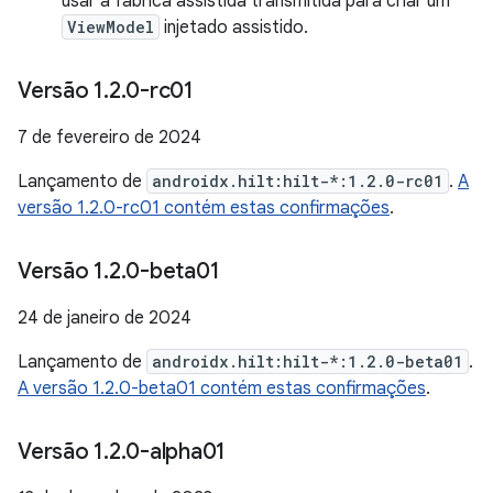
usar a fábrica assistida transmitida para criar um
ViewModel
injetado assistido.
Versão 1
.
2
.
0-rc01
7 de fevereiro de 2024
Lançamento de
androidx.hilt:hilt-*:1.2.0-rc01
.
A
versão 1.2.0-rc01 contém estas confirmações
.
Versão 1
.
2
.
0-beta01
24 de janeiro de 2024
Lançamento de
androidx.hilt:hilt-*:1.2.0-beta01
.
A versão 1.2.0-beta01 contém estas confirmações
.
Versão 1
.
2
.
0-alpha01