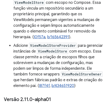
ViewModelStore
com escopo no Compose. Essa
função vincula um repositório secundário a um
proprietário principal, garantindo que os
ViewModels permaneçam vigentes a mudanças de
configuração e sejam limpos automaticamente
quando o elemento combinável for removido da
hierarquia. (
I0f57a
,
b/165642391
).
Adicione
ViewModelStoreProvider
para gerenciar
instâncias de
ViewModelStore
com escopo. Essa
classe permite a criação de escopos filhos que
sobrevivem a mudanças de configuração, mas
podem ser limpos de forma independente. Ele
também fornece wrappers
ViewModelStoreOwner
que herdam fábricas padrão e extras de criação do
elemento pai. (
I87f4f
,
b/434651920
)
Versão 2
.
11
.
0-alpha01