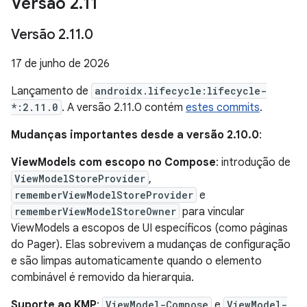
Versão 2
.
11
Versão 2
.
11
.
0
17 de junho de 2026
Lançamento de
androidx.lifecycle:lifecycle-
*:2.11.0
. A versão 2.11.0 contém
estes commits
.
Mudanças importantes desde a versão 2.10.0
:
ViewModels com escopo no Compose
: introdução de
ViewModelStoreProvider
,
rememberViewModelStoreProvider
e
rememberViewModelStoreOwner
para vincular
ViewModels a escopos de UI específicos (como páginas
do Pager). Elas sobrevivem a mudanças de configuração
e são limpas automaticamente quando o elemento
combinável é removido da hierarquia.
Suporte ao KMP
:
ViewModel-Compose
e
ViewModel-