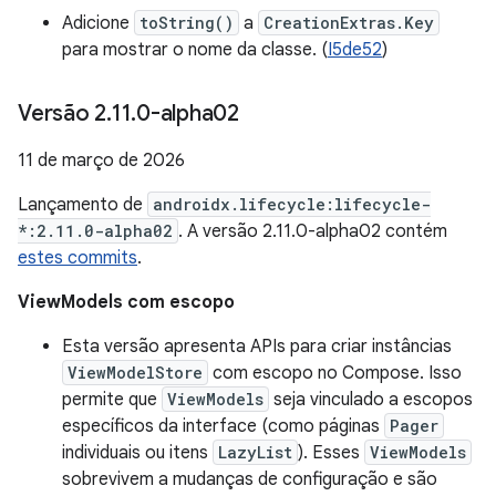
Adicione
toString()
a
CreationExtras.Key
para mostrar o nome da classe. (
I5de52
)
Versão 2
.
11
.
0-alpha02
11 de março de 2026
Lançamento de
androidx.lifecycle:lifecycle-
*:2.11.0-alpha02
. A versão 2.11.0-alpha02 contém
estes commits
.
ViewModels com escopo
Esta versão apresenta APIs para criar instâncias
ViewModelStore
com escopo no Compose. Isso
permite que
ViewModels
seja vinculado a escopos
específicos da interface (como páginas
Pager
individuais ou itens
LazyList
). Esses
ViewModels
sobrevivem a mudanças de configuração e são