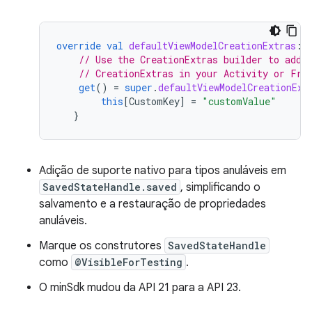
override
val
defaultViewModelCreationExtras
:
// Use the CreationExtras builder to add 
// CreationExtras in your Activity or Fra
get
()
=
super
.
defaultViewModelCreationExt
this
[
CustomKey
]
=
"customValue"
}
Adição de suporte nativo para tipos anuláveis em
SavedStateHandle.saved
, simplificando o
salvamento e a restauração de propriedades
anuláveis.
Marque os construtores
SavedStateHandle
como
@VisibleForTesting
.
O minSdk mudou da API 21 para a API 23.