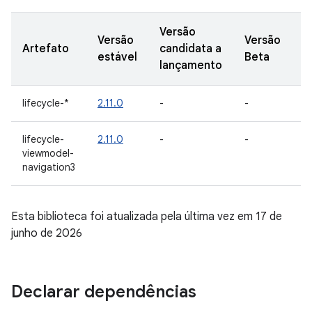
Versão
Versão
Versão
V
Artefato
candidata a
estável
Beta
A
lançamento
lifecycle-*
2.11.0
-
-
-
lifecycle-
2.11.0
-
-
-
viewmodel-
navigation3
Esta biblioteca foi atualizada pela última vez em 17 de
junho de 2026
Declarar dependências