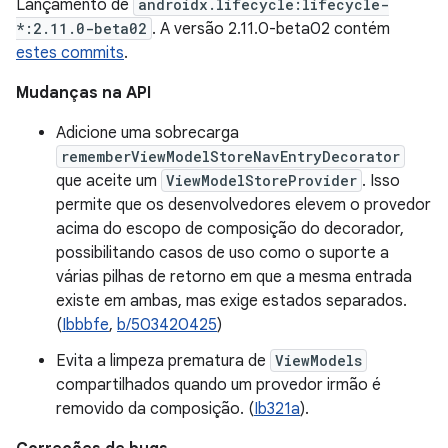
Lançamento de
androidx.lifecycle:lifecycle-
*:2.11.0-beta02
. A versão 2.11.0-beta02 contém
estes commits
.
Mudanças na API
Adicione uma sobrecarga
rememberViewModelStoreNavEntryDecorator
que aceite um
ViewModelStoreProvider
. Isso
permite que os desenvolvedores elevem o provedor
acima do escopo de composição do decorador,
possibilitando casos de uso como o suporte a
várias pilhas de retorno em que a mesma entrada
existe em ambas, mas exige estados separados.
(
Ibbbfe
,
b/503420425
)
Evita a limpeza prematura de
ViewModels
compartilhados quando um provedor irmão é
removido da composição. (
Ib321a
).