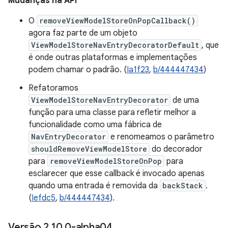
Mudanças na API
O
removeViewModelStoreOnPopCallback()
agora faz parte de um objeto
ViewModelStoreNavEntryDecoratorDefault
, que
é onde outras plataformas e implementações
podem chamar o padrão. (
Ia1f23
,
b/444447434
)
Refatoramos
ViewModelStoreNavEntryDecorator
de uma
função para uma classe para refletir melhor a
funcionalidade como uma fábrica de
NavEntryDecorator
e renomeamos o parâmetro
shouldRemoveViewModelStore
do decorador
para
removeViewModelStoreOnPop
para
esclarecer que esse callback é invocado apenas
quando uma entrada é removida da
backStack
.
(
Iefdc5
,
b/444447434
).
Versão 2
.
10
.
0-alpha04