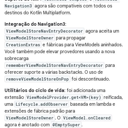
Navigation3
agora são compatíveis com todos os
destinos do Kotlin Multiplatform.
Integração do Navigation3
:
ViewModelStoreNavEntryDecorator
agora aceita um
ViewModelStoreOwner
para propagar
CreationExtras
e fábricas para ViewModels aninhados.
Você também pode elevar provedores usando a nova
sobrecarga
rememberViewModelStoreNavEntryDecorator
para
oferecer suporte a várias backstacks. O uso de
removeViewModelStoreOnPop
foi descontinuado.
Utilitários do ciclo de vida
: foi adicionada uma
extensão
ViewModelProvider.get<VM>(key)
reificada,
uma
Lifecycle.addObserver
baseada em lambda e
extensões de fábrica padrão para
ViewModelStoreOwner
. O
ViewModel.onCleared
agora é anotado com
@EmptySuper
.