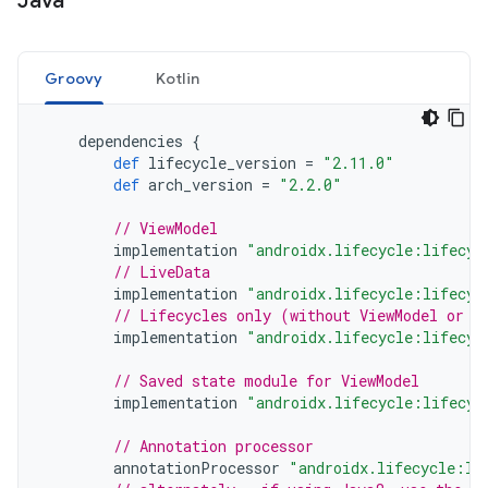
Java
Groovy
Kotlin
dependencies
{
def
lifecycle_version
=
"2.11.0"
def
arch_version
=
"2.2.0"
// ViewModel
implementation
"androidx.lifecycle:lifecyc
// LiveData
implementation
"androidx.lifecycle:lifecyc
// Lifecycles only (without ViewModel or L
implementation
"androidx.lifecycle:lifecyc
// Saved state module for ViewModel
implementation
"androidx.lifecycle:lifecyc
// Annotation processor
annotationProcessor
"androidx.lifecycle:li