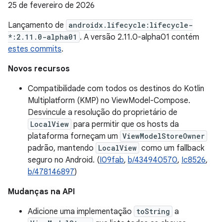
25 de fevereiro de 2026
Lançamento de
androidx.lifecycle:lifecycle-
*:2.11.0-alpha01
. A versão 2.11.0-alpha01 contém
estes commits
.
Novos recursos
Compatibilidade com todos os destinos do Kotlin
Multiplatform (KMP) no ViewModel-Compose.
Desvincule a resolução do proprietário de
LocalView
para permitir que os hosts da
plataforma forneçam um
ViewModelStoreOwner
padrão, mantendo
LocalView
como um fallback
seguro no Android. (
I09fab
,
b/434940570
,
Ic8526
,
b/478146897
)
Mudanças na API
Adicione uma implementação
toString
a