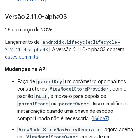
Versão 2
.
11
.
0-alpha03
25 de março de 2026
Lançamento de
androidx.lifecycle:lifecycle-
*:2.11.0-alpha03
. A versão 2.11.0-alpha03 contém
estes commits
.
Mudanças na API
Faça de
parentKey
um parâmetro opcional nos
construtores
ViewModelStoreProvider
, com o
padrão
null
, e mova-o para depois de
parentStore
ou
parentOwner
. Isso simplifica a
instanciação quando uma chave de escopo
compartilhado não é necessária. (
I66b67
).
ViewModelStoreNavEntryDecorator
agora aceita
um
ViewModelStoreOwner
em vez de um