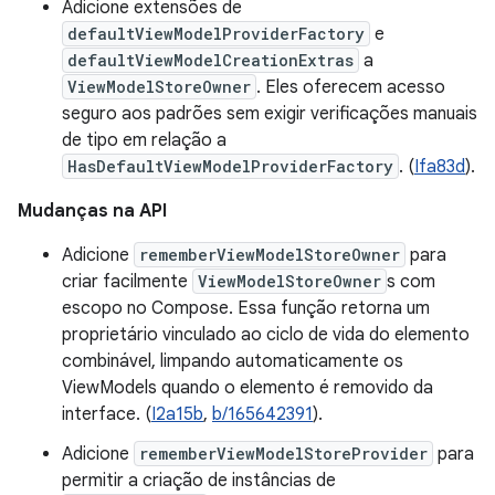
Adicione extensões de
defaultViewModelProviderFactory
e
defaultViewModelCreationExtras
a
ViewModelStoreOwner
. Eles oferecem acesso
seguro aos padrões sem exigir verificações manuais
de tipo em relação a
HasDefaultViewModelProviderFactory
. (
Ifa83d
).
Mudanças na API
Adicione
rememberViewModelStoreOwner
para
criar facilmente
ViewModelStoreOwner
s com
escopo no Compose. Essa função retorna um
proprietário vinculado ao ciclo de vida do elemento
combinável, limpando automaticamente os
ViewModels quando o elemento é removido da
interface. (
I2a15b
,
b/165642391
).
Adicione
rememberViewModelStoreProvider
para
permitir a criação de instâncias de