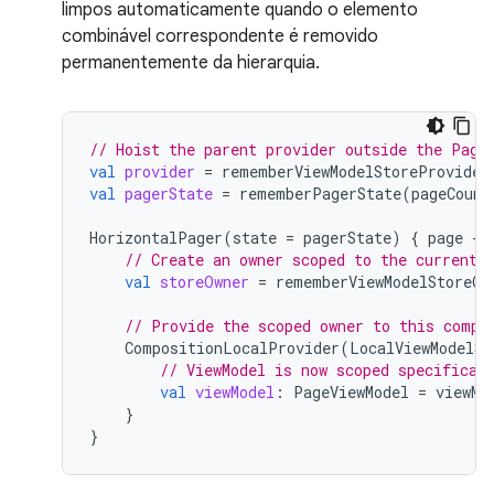
limpos automaticamente quando o elemento
combinável correspondente é removido
permanentemente da hierarquia.
// Hoist the parent provider outside the Page
val
provider
=
rememberViewModelStoreProvider
val
pagerState
=
rememberPagerState
(
pageCount
HorizontalPager
(
state
=
pagerState
)
{
page
-
// Create an owner scoped to the current 
val
storeOwner
=
rememberViewModelStoreOw
// Provide the scoped owner to this compo
CompositionLocalProvider
(
LocalViewModelSt
// ViewModel is now scoped specifical
val
viewModel
:
PageViewModel
=
viewMo
}
}