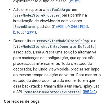
explicitamente o tipo de classe. (
Ic1f59
).
Adicione suporte a
defaultArgs
em
ViewModelStoreProvider
para permitir a
inicialização de ViewModels com valores
SavedState
padrão. (
I1e933
,
b/434651920
,
b/165642391
).
Descontinue
removeViewModelStoreOnPop
e o
ViewModelStoreNavEntryDecoratorDefaults
associado. Essa API era uma solução alternativa
para mudanças de configuração, que agora são
processadas internamente. Todo o estado do
decorador, incluindo ViewModels, precisa ser limpo
ao mesmo tempo na ação de voltar. Para manter o
estado do decorador fora do momento em que
essa backstack é transmitida a um NavDisplay, use
a API
rememberDecoratedNavEntries
. (
I852d9
).
Correções de bugs