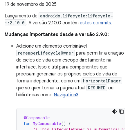
19 de novembro de 2025
Lançamento de
androidx.lifecycle:lifecycle-
*:2.10.0
. A versão 2.10.0 contém
estes commits
.
Mudanças importantes desde a versão 2.9.0:
Adicione um elemento combinável
rememberLifecycleOwner
para permitir a criação
de ciclos de vida com escopo diretamente na
interface. Isso é útil para componentes que
precisam gerenciar os próprios ciclos de vida de
forma independente, como um
HorizontalPager
que só quer tornar a página atual
RESUMED
ou
bibliotecas como
Navigation3
:
@Composable
fun
MyComposable
()
{
// This LifecycleOwner is automatically m