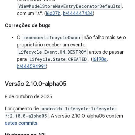
ViewModelStoreNavEntryDecoratorDefaults
,
com um "s". (
I6d27b
,
b/444447434
)
Correções de bugs
O
rememberLifecycleOwner
não falha mais se o
proprietário receber um evento
Lifecycle.Event.ON_DESTROY
antes de passar
para
Lifeycle.State.CREATED
. (
I6f98e
,
b/444594991
)
Versão 2
.
10
.
0-alpha05
8 de outubro de 2025
Lançamento de
androidx.lifecycle:lifecycle-
*:2.10.0-alpha05
. A versão 2.10.0-alpha05 contém
estes commits
.