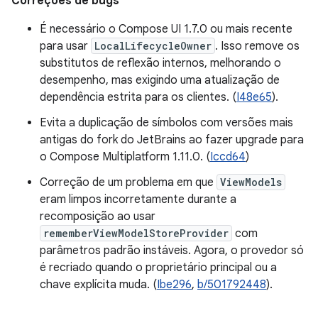
Correções de bugs
É necessário o Compose UI 1.7.0 ou mais recente
para usar
LocalLifecycleOwner
. Isso remove os
substitutos de reflexão internos, melhorando o
desempenho, mas exigindo uma atualização de
dependência estrita para os clientes. (
I48e65
).
Evita a duplicação de símbolos com versões mais
antigas do fork do JetBrains ao fazer upgrade para
o Compose Multiplatform 1.11.0. (
Iccd64
)
Correção de um problema em que
ViewModels
eram limpos incorretamente durante a
recomposição ao usar
rememberViewModelStoreProvider
com
parâmetros padrão instáveis. Agora, o provedor só
é recriado quando o proprietário principal ou a
chave explícita muda. (
Ibe296
,
b/501792448
).