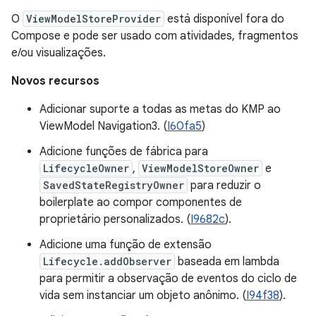
O
ViewModelStoreProvider
está disponível fora do
Compose e pode ser usado com atividades, fragmentos
e/ou visualizações.
Novos recursos
Adicionar suporte a todas as metas do KMP ao
ViewModel Navigation3. (
I60fa5
)
Adicione funções de fábrica para
LifecycleOwner
,
ViewModelStoreOwner
e
SavedStateRegistryOwner
para reduzir o
boilerplate ao compor componentes de
proprietário personalizados. (
I9682c
).
Adicione uma função de extensão
Lifecycle.addObserver
baseada em lambda
para permitir a observação de eventos do ciclo de
vida sem instanciar um objeto anônimo. (
I94f38
).