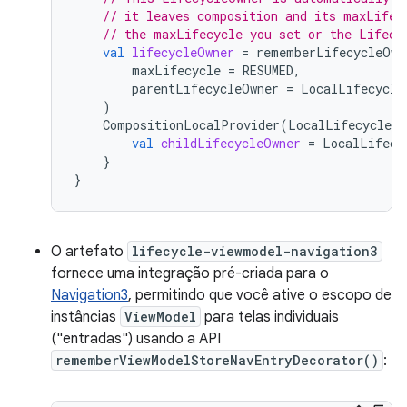
// it leaves composition and its maxLifec
// the maxLifecycle you set or the Lifecy
val
lifecycleOwner
=
rememberLifecycleOwn
maxLifecycle
=
RESUMED
,
parentLifecycleOwner
=
LocalLifecycle
)
CompositionLocalProvider
(
LocalLifecycleOw
val
childLifecycleOwner
=
LocalLifecy
}
}
O artefato
lifecycle-viewmodel-navigation3
fornece uma integração pré-criada para o
Navigation3
, permitindo que você ative o escopo de
instâncias
ViewModel
para telas individuais
("entradas") usando a API
rememberViewModelStoreNavEntryDecorator()
: