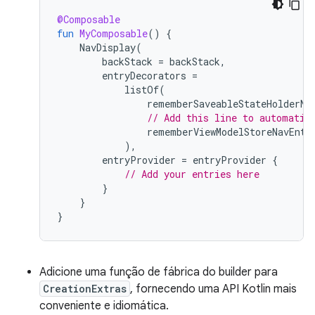
@Composable
fun
MyComposable
()
{
NavDisplay
(
backStack
=
backStack
,
entryDecorators
=
listOf
(
rememberSaveableStateHolderNa
// Add this line to automatic
rememberViewModelStoreNavEntr
),
entryProvider
=
entryProvider
{
// Add your entries here
}
}
}
Adicione uma função de fábrica do builder para
CreationExtras
, fornecendo uma API Kotlin mais
conveniente e idiomática.