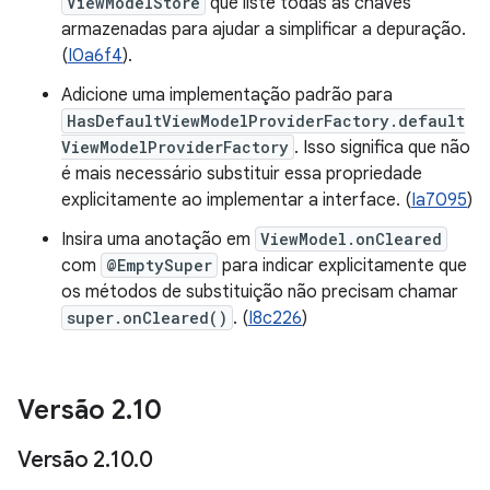
ViewModelStore
que liste todas as chaves
armazenadas para ajudar a simplificar a depuração.
(
I0a6f4
).
Adicione uma implementação padrão para
HasDefaultViewModelProviderFactory.default
ViewModelProviderFactory
. Isso significa que não
é mais necessário substituir essa propriedade
explicitamente ao implementar a interface. (
Ia7095
)
Insira uma anotação em
ViewModel.onCleared
com
@EmptySuper
para indicar explicitamente que
os métodos de substituição não precisam chamar
super.onCleared()
. (
I8c226
)
Versão 2
.
10
Versão 2
.
10
.
0