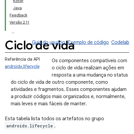
Kotlin
Java
Feedback
Versão 2.11
Ciclo de vida
Guia do usuário
Exemplo de código
Codelab
Referência da API
Os componentes compatíveis com
androidx.lifecycle
o ciclo de vida realizam ações em
resposta a uma mudança no status
do ciclo de vida de outro componente, como
atividades e fragmentos. Esses componentes ajudam
a produzir códigos mais organizados e, normalmente,
mais leves e mais fáceis de manter.
Esta tabela lista todos os artefatos no grupo
androidx.lifecycle
.