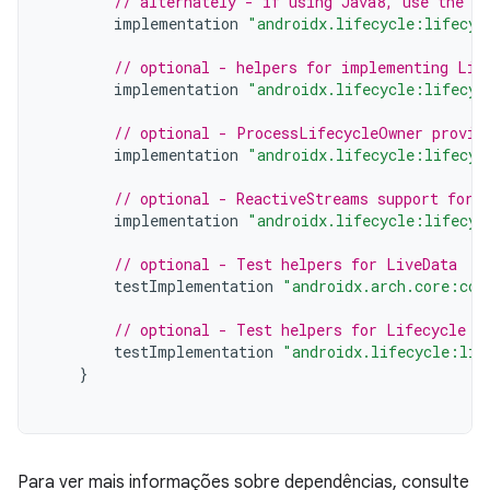
// alternately - if using Java8, use the f
implementation
"androidx.lifecycle:lifecyc
// optional - helpers for implementing Lif
implementation
"androidx.lifecycle:lifecyc
// optional - ProcessLifecycleOwner provid
implementation
"androidx.lifecycle:lifecyc
// optional - ReactiveStreams support for 
implementation
"androidx.lifecycle:lifecyc
// optional - Test helpers for LiveData
testImplementation
"androidx.arch.core:cor
// optional - Test helpers for Lifecycle r
testImplementation
"androidx.lifecycle:lif
}
Para ver mais informações sobre dependências, consulte