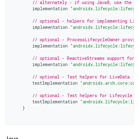
// alternately - if using Java8, use the f
implementation
"androidx.lifecycle:lifecyc
// optional - helpers for implementing Lif
implementation
"androidx.lifecycle:lifecyc
// optional - ProcessLifecycleOwner provid
implementation
"androidx.lifecycle:lifecyc
// optional - ReactiveStreams support for 
implementation
"androidx.lifecycle:lifecyc
// optional - Test helpers for LiveData
testImplementation
"androidx.arch.core:cor
// optional - Test helpers for Lifecycle r
testImplementation
"androidx.lifecycle:lif
}