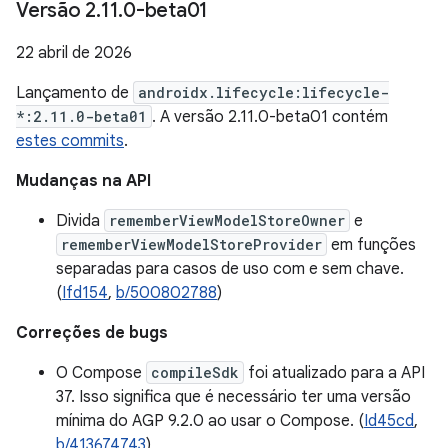
Versão 2
.
11
.
0-beta01
22 abril de 2026
Lançamento de
androidx.lifecycle:lifecycle-
*:2.11.0-beta01
. A versão 2.11.0-beta01 contém
estes commits
.
Mudanças na API
Divida
rememberViewModelStoreOwner
e
rememberViewModelStoreProvider
em funções
separadas para casos de uso com e sem chave.
(
Ifd154
,
b/500802788
)
Correções de bugs
O Compose
compileSdk
foi atualizado para a API
37. Isso significa que é necessário ter uma versão
mínima do AGP 9.2.0 ao usar o Compose. (
Id45cd
,
b/413674743
)