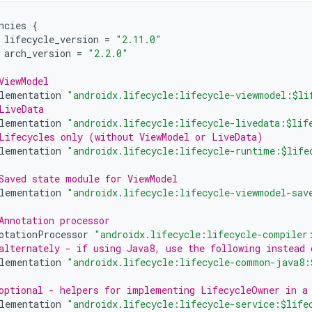
ncies
{
lifecycle_version
=
"2.11.0"
arch_version
=
"2.2.0"
ViewModel
lementation
"androidx.lifecycle:lifecycle-viewmodel:$li
LiveData
lementation
"androidx.lifecycle:lifecycle-livedata:$lif
Lifecycles only (without ViewModel or LiveData)
lementation
"androidx.lifecycle:lifecycle-runtime:$life
Saved state module for ViewModel
lementation
"androidx.lifecycle:lifecycle-viewmodel-sav
Annotation processor
otationProcessor
"androidx.lifecycle:lifecycle-compiler
alternately - if using Java8, use the following instead 
lementation
"androidx.lifecycle:lifecycle-common-java8:
optional - helpers for implementing LifecycleOwner in a
lementation
"androidx.lifecycle:lifecycle-service:$life