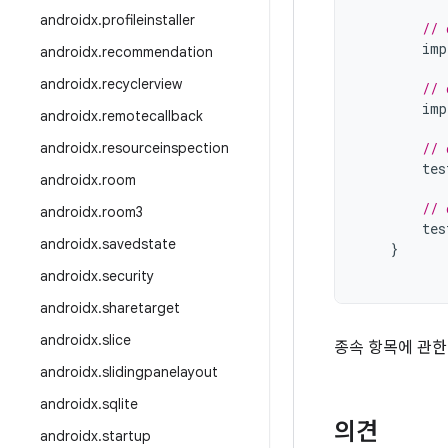
androidx
.
profileinstaller
// 
imp
androidx
.
recommendation
androidx
.
recyclerview
// 
imp
androidx
.
remotecallback
androidx
.
resourceinspection
// 
tes
androidx
.
room
// 
androidx
.
room3
tes
androidx
.
savedstate
}
androidx
.
security
androidx
.
sharetarget
androidx
.
slice
종속 항목에 관한
androidx
.
slidingpanelayout
androidx
.
sqlite
의견
androidx
.
startup