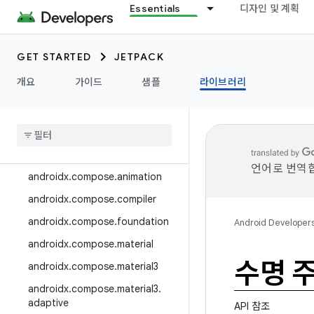
Essentials
디자인 및 계획
androidx.camera.media3
androidx.camera.viewfinder
GET STARTED
JETPACK
androidx.car
개요
가이드
샘플
라이브러리
androidx.car.app
androidx
.
cardview
androidx
.
collection
androidx
.
compose
언어로 번역합
androidx
.
compose
.
animation
androidx
.
compose
.
compiler
androidx
.
compose
.
foundation
Android Developer
androidx
.
compose
.
material
수명 
androidx
.
compose
.
material3
androidx
.
compose
.
material3
.
adaptive
API 참조