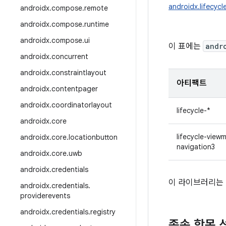
androidx.lifecycl
androidx
.
compose
.
remote
androidx
.
compose
.
runtime
androidx
.
compose
.
ui
이 표에는
andr
androidx
.
concurrent
androidx
.
constraintlayout
아티팩트
androidx
.
contentpager
androidx
.
coordinatorlayout
lifecycle-*
androidx
.
core
lifecycle-view
androidx
.
core
.
locationbutton
navigation3
androidx
.
core
.
uwb
androidx
.
credentials
이 라이브러리는 
androidx
.
credentials
.
providerevents
androidx
.
credentials
.
registry
종속 항목 