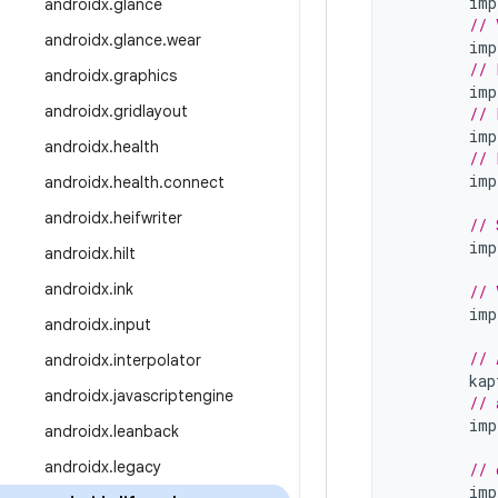
imp
androidx
.
glance
// 
androidx
.
glance
.
wear
imp
// 
androidx
.
graphics
imp
androidx
.
gridlayout
// 
imp
androidx
.
health
// 
imp
androidx
.
health
.
connect
androidx
.
heifwriter
// 
imp
androidx
.
hilt
androidx
.
ink
// 
imp
androidx
.
input
// 
androidx
.
interpolator
kap
androidx
.
javascriptengine
// 
imp
androidx
.
leanback
androidx
.
legacy
// 
imp