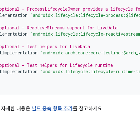
optional - ProcessLifecycleOwner provides a lifecycle fo
lementation
"androidx.lifecycle:lifecycle-process:$life
optional - ReactiveStreams support for LiveData
lementation
"androidx.lifecycle:lifecycle-reactivestrea
optional - Test helpers for LiveData
tImplementation
"androidx.arch.core:core-testing:$arch_
optional - Test helpers for Lifecycle runtime
tImplementation
"androidx.lifecycle:lifecycle-runtime-t
 자세한 내용은
빌드 종속 항목 추가
를 참고하세요.