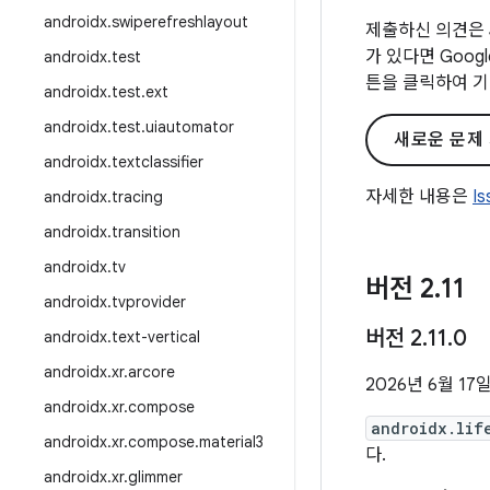
androidx
.
swiperefreshlayout
제출하신 의견은 
가 있다면 Goo
androidx
.
test
튼을 클릭하여 기
androidx
.
test
.
ext
androidx
.
test
.
uiautomator
새로운 문제
androidx
.
textclassifier
자세한 내용은
I
androidx
.
tracing
androidx
.
transition
androidx
.
tv
버전 2
.
11
androidx
.
tvprovider
버전 2
.
11
.
0
androidx
.
text-vertical
androidx
.
xr
.
arcore
2026년 6월 17
androidx
.
xr
.
compose
androidx.lif
androidx
.
xr
.
compose
.
material3
다.
androidx
.
xr
.
glimmer