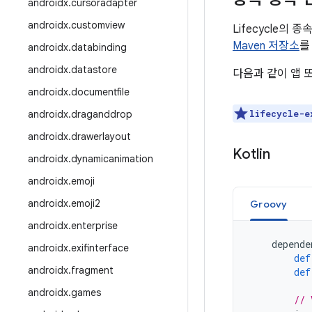
androidx
.
cursoradapter
androidx
.
customview
Lifecycle의
Maven 저장소
를
androidx
.
databinding
androidx
.
datastore
다음과 같이 앱 
androidx
.
documentfile
androidx
.
draganddrop
lifecycle-e
androidx
.
drawerlayout
Kotlin
androidx
.
dynamicanimation
androidx
.
emoji
androidx
.
emoji2
Groovy
androidx
.
enterprise
depende
androidx
.
exifinterface
def
androidx
.
fragment
def
androidx
.
games
// 