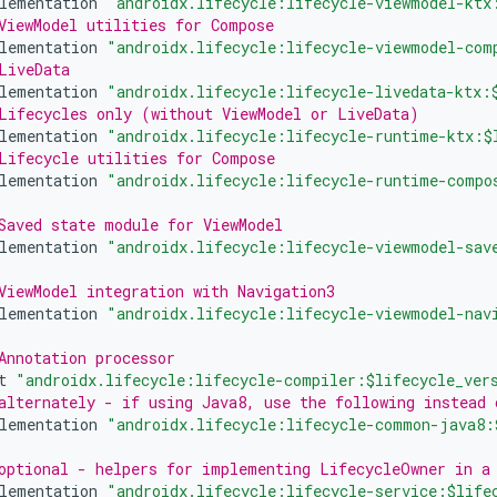
lementation
"androidx.lifecycle:lifecycle-viewmodel-ktx
ViewModel utilities for Compose
lementation
"androidx.lifecycle:lifecycle-viewmodel-com
LiveData
lementation
"androidx.lifecycle:lifecycle-livedata-ktx:
Lifecycles only (without ViewModel or LiveData)
lementation
"androidx.lifecycle:lifecycle-runtime-ktx:$
Lifecycle utilities for Compose
lementation
"androidx.lifecycle:lifecycle-runtime-compo
Saved state module for ViewModel
lementation
"androidx.lifecycle:lifecycle-viewmodel-sav
ViewModel integration with Navigation3
lementation
"androidx.lifecycle:lifecycle-viewmodel-nav
Annotation processor
t
"androidx.lifecycle:lifecycle-compiler:$lifecycle_ver
alternately - if using Java8, use the following instead 
lementation
"androidx.lifecycle:lifecycle-common-java8:
optional - helpers for implementing LifecycleOwner in a
lementation
"androidx.lifecycle:lifecycle-service:$life