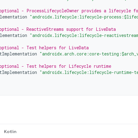
optional - ProcessLifecycleOwner provides a lifecycle fo
lementation
"androidx.lifecycle:lifecycle-process:$life
optional - ReactiveStreams support for LiveData
lementation
"androidx.lifecycle:lifecycle-reactivestrea
optional - Test helpers for LiveData
tImplementation
"androidx.arch.core:core-testing:$arch_
optional - Test helpers for Lifecycle runtime
tImplementation
"androidx.lifecycle:lifecycle-runtime-t
Kotlin