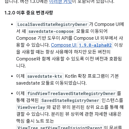
습니다. 버전 1.3.0에는
이러한 커밋
이 포함되어 있습니다.
1.2.0 이후 중요 변경사항
LocalSavedStateRegistryOwner
가 Compose UI에
서 새
savedstate-compose
모듈로 이동되어
Compose 기반 도우미 API를 Compose UI 외부에서 사
용할 수 있습니다.
Compose UI
1.9.0-alpha02
이상
을 사용할 때는 항상 사용해야 하지만 모든 버전의
Compose와 함께 사용할 수 있도록 이전 버전과 호환됩
니다.
이제
savedstate-ktx
Kotlin 확장 프로그램이 기본
savedstate 모듈로 이동되었습니다.
이제
findViewTreeSavedStateRegistryOwner
를
통해 검색된
SavedStateRegistryOwner
인스턴스를
ViewOverlay
와 같은 뷰의 분리된 상위 요소를 통해 해
결할 수 있습니다. 분리된 뷰 상위에 관한 자세한 내용은
핵심 출시 노트 또는
ViewTree.setViewTreeDisjointParent
의 문서를