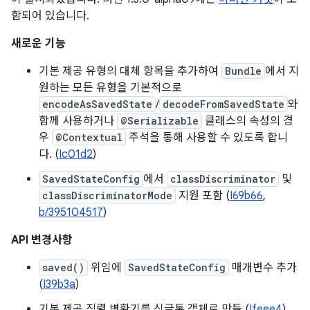
함되어 있습니다.
새로운 기능
기본 제공 유형의 대체 항목을 추가하여
Bundle
에서 지
원하는 모든 유형을 기본적으로
encodeAsSavedState
/
decodeFromSavedState
와
함께 사용하거나
@Serializable
클래스의 속성의 경
우
@Contextual
주석을 통해 사용할 수 있도록 합니
다. (
Ic01d2
)
SavedStateConfig
에서
classDiscriminator
및
classDiscriminatorMode
지원 포함 (
I69b66
,
b/395104517
)
API 변경사항
saved()
위임에
SavedStateConfig
매개변수 추가
(
I39b3a
)
기본 제공 직렬 변환기를 싱글톤 객체로 만듦 (
Ifeee4
)