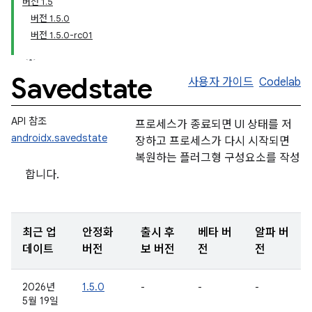
버전 1.5
버전 1.5.0
버전 1.5.0-rc01
Savedstate
사용자 가이드
Codelab
API 참조
프로세스가 종료되면 UI 상태를 저
androidx.savedstate
장하고 프로세스가 다시 시작되면
복원하는 플러그형 구성요소를 작성
합니다.
최근 업
안정화
출시 후
베타 버
알파 버
데이트
버전
보 버전
전
전
2026년
1.5.0
-
-
-
5월 19일