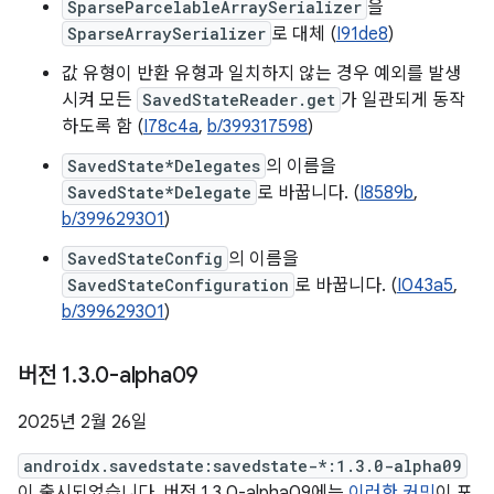
SparseParcelableArraySerializer
을
SparseArraySerializer
로 대체 (
I91de8
)
값 유형이 반환 유형과 일치하지 않는 경우 예외를 발생
시켜 모든
SavedStateReader.get
가 일관되게 동작
하도록 함 (
I78c4a
,
b/399317598
)
SavedState*Delegates
의 이름을
SavedState*Delegate
로 바꿉니다. (
I8589b
,
b/399629301
)
SavedStateConfig
의 이름을
SavedStateConfiguration
로 바꿉니다. (
I043a5
,
b/399629301
)
버전 1
.
3
.
0-alpha09
2025년 2월 26일
androidx.savedstate:savedstate-*:1.3.0-alpha09
이 출시되었습니다. 버전 1.3.0-alpha09에는
이러한 커밋
이 포