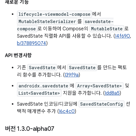
새로운 기능
lifecycle-viewmodel-compose
에서
MutableStateSerializer
를
savedstate-
compose
로 이동하여 Compose의
MutableState
로
SavedState 직렬화 API를 사용할 수 있습니다. (
I4f690
,
b/378895074
)
API 변경사항
기존
SavedState
에서
SavedState
를 만드는 팩토
리 함수를 추가합니다. (
I39f9a
)
androidx.savedstate
에
Array<SavedState>
및
List<SavedState>
지원을 추가합니다. (
Idd8a5
)
SavedState 인코딩/디코딩에
SavedStateConfig
선
택적 매개변수 추가 (
I6c4c0
)
버전 1
.
3
.
0-alpha07