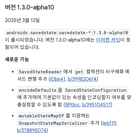
버전 1
.
3
.
0-alpha10
2025년 3월 12일
androidx.savedstate:savedstate-*:1.3.0-alpha10
이 출시되었습니다. 버전 1.3.0-alpha10에는
이러한 커밋
이 포
함되어 있습니다.
새로운 기능
SavedStateReader
에서
get
컬렉션의 비구체화 메
서드 변형 추가 (
I0b641
,
b/399820614
)
encodeDefaults
을
SavedStateConfiguration
에 추가하여 기본값이 있는 속성을 인코딩할지 여부를 맞
춤설정할 수 있도록 함 (
I893cc
,
b/395104517
)
mutableStateMapOf
를 지원하는
SnapshotStateMapSerializer
추가 (
Ie6f19
,
b/378895074
)