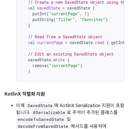
// Create a new SavedState object using the
val
savedState
=
savedState
{
putInt
(
"currentPage"
,
1
)
putString
(
"filter"
,
"favorites"
)
}
// Read from a SavedState object
val
currentPage
=
savedState
.
read
{
getInt
(
// Edit an existing SavedState object
savedState
.
write
{
remove
(
"currentPage"
)
}
KotlinX 직렬화 지원
이제
SavedState
에 KotlinX Serialization 지원이 포함
됩니다.
@Serializable
로 주석이 추가된 클래스를
encodeToSavedState
및
decodeFromSavedState
메서드를 사용하여