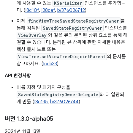
데 사용할 수 있는
KSerializer
인스턴스를 추가합니
다. (
I8c10f
,
I28caf
,
b/376026712
)
이제
findViewTreeSavedStateRegistryOwner
를
통해 검색된
SavedStateRegistryOwner
인스턴스를
ViewOverlay
와 같은 뷰의 분리된 상위 요소를 통해 해
결할 수 있습니다. 분리된 뷰 상위에 관한 자세한 내용은
핵심 출시 노트 또는
ViewTree.setViewTreeDisjointParent
의 문서를
참고하세요. (
Iccb33
)
API 변경사항
이름 지정 및 패키지 구성을
SavedStateRegistryOwnerDelegate
와 더 일관되
게 만듦 (
I8c135
,
b/376026744
)
버전 1
.
3
.
0-alpha05
2024년 11월 13일