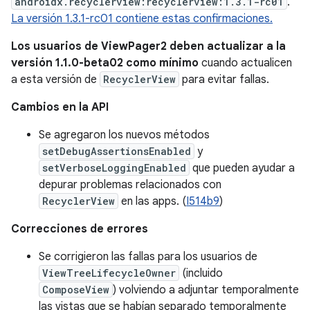
androidx.recyclerview:recyclerview:1.3.1-rc01
.
La versión 1.3.1-rc01 contiene estas confirmaciones.
Los usuarios de ViewPager2 deben actualizar a la
versión 1.1.0-beta02 como mínimo
cuando actualicen
a esta versión de
RecyclerView
para evitar fallas.
Cambios en la API
Se agregaron los nuevos métodos
setDebugAssertionsEnabled
y
setVerboseLoggingEnabled
que pueden ayudar a
depurar problemas relacionados con
RecyclerView
en las apps. (
I514b9
)
Correcciones de errores
Se corrigieron las fallas para los usuarios de
ViewTreeLifecycleOwner
(incluido
ComposeView
) volviendo a adjuntar temporalmente
las vistas que se habían separado temporalmente