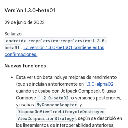
Versión 1
.
3
.
0-beta01
29 de junio de 2022
Se lanzó
androidx.recyclerview:recyclerview:1.3.0-
beta01
.
La versión 1.3.0-beta01 contiene estas
confirmaciones.
Nuevas funciones
Esta versión beta incluye mejoras de rendimiento
(que se incluían anteriormente en
1.3.0-alpha02
cuando se usaba con Jetpack Compose). Si usas
Compose
1.2.0-beta02
o versiones posteriores,
y usabas
MyComposeAdapter
y
DisposeOnViewTreeLifecycleDestroyed
ViewCompositionStrategy
, según se describió en
los lineamientos de interoperabilidad anteriores,