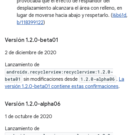
provocaba que el efecto de resplandor del
desplazamiento alcanzara el área con relleno, en
lugar de moverse hacia abajo y respetarlo. (
I6b61d
,
b/118399122
)
Versión 1
.
2
.
0-beta01
2 de diciembre de 2020
Lanzamiento de
androidx.recyclerview:recyclerview:1.2.0-
beta01
sin modificaciones desde
1.2.0-alpha06
.
La
versión 1.2.0-beta01 contiene estas confirmaciones
.
Versión 1
.
2
.
0-alpha06
1 de octubre de 2020
Lanzamiento de