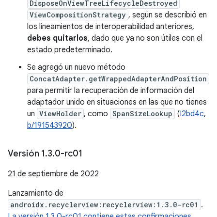
DisposeOnViewTreeLifecycleDestroyed
ViewCompositionStrategy
, según se describió en
los lineamientos de interoperabilidad anteriores,
debes quitarlos
, dado que ya no son útiles con el
estado predeterminado.
Se agregó un nuevo método
ConcatAdapter.getWrappedAdapterAndPosition
para permitir la recuperación de información del
adaptador unido en situaciones en las que no tienes
un
ViewHolder
, como
SpanSizeLookup
(
I2bd4c
,
b/191543920
).
Versión 1
.
3
.
0-rc01
21 de septiembre de 2022
Lanzamiento de
androidx.recyclerview:recyclerview:1.3.0-rc01
.
La versión 1.3.0-rc01 contiene estas confirmaciones.