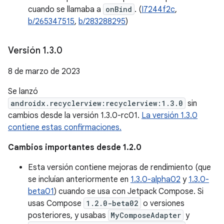
cuando se llamaba a
onBind
. (
I7244f2c
,
b/265347515
,
b/283288295
)
Versión 1
.
3
.
0
8 de marzo de 2023
Se lanzó
androidx.recyclerview:recyclerview:1.3.0
sin
cambios desde la versión 1.3.0-rc01.
La versión 1.3.0
contiene estas confirmaciones.
Cambios importantes desde 1.2.0
Esta versión contiene mejoras de rendimiento (que
se incluían anteriormente en
1.3.0-alpha02
y
1.3.0-
beta01
) cuando se usa con Jetpack Compose. Si
usas Compose
1.2.0-beta02
o versiones
posteriores, y usabas
MyComposeAdapter
y