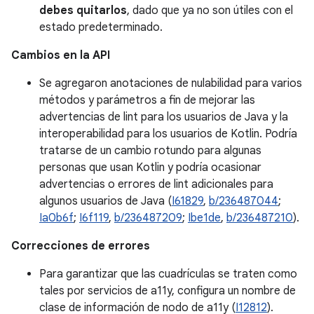
debes quitarlos
, dado que ya no son útiles con el
estado predeterminado.
Cambios en la API
Se agregaron anotaciones de nulabilidad para varios
métodos y parámetros a fin de mejorar las
advertencias de lint para los usuarios de Java y la
interoperabilidad para los usuarios de Kotlin. Podría
tratarse de un cambio rotundo para algunas
personas que usan Kotlin y podría ocasionar
advertencias o errores de lint adicionales para
algunos usuarios de Java (
I61829
,
b/236487044
;
Ia0b6f
;
I6f119
,
b/236487209
;
Ibe1de
,
b/236487210
).
Correcciones de errores
Para garantizar que las cuadrículas se traten como
tales por servicios de a11y, configura un nombre de
clase de información de nodo de a11y (
I12812
).