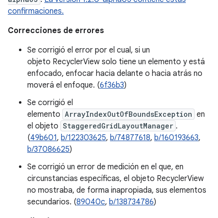
confirmaciones.
Correcciones de errores
Se corrigió el error por el cual, si un
objeto RecyclerView solo tiene un elemento y está
enfocado, enfocar hacia delante o hacia atrás no
moverá el enfoque. (
6f36b3
)
Se corrigió el
elemento
ArrayIndexOutOfBoundsException
en
el objeto
StaggeredGridLayoutManager
.
(
49b601
,
b/122303625
,
b/74877618
,
b/160193663
,
b/37086625
)
Se corrigió un error de medición en el que, en
circunstancias específicas, el objeto RecyclerView
no mostraba, de forma inapropiada, sus elementos
secundarios. (
89040c
,
b/138734786
)