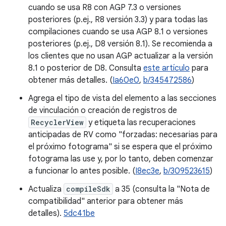
cuando se usa R8 con AGP 7.3 o versiones
posteriores (p.ej., R8 versión 3.3) y para todas las
compilaciones cuando se usa AGP 8.1 o versiones
posteriores (p.ej., D8 versión 8.1). Se recomienda a
los clientes que no usan AGP actualizar a la versión
8.1 o posterior de D8. Consulta
este artículo
para
obtener más detalles. (
Ia60e0
,
b/345472586
)
Agrega el tipo de vista del elemento a las secciones
de vinculación o creación de registros de
RecyclerView
y etiqueta las recuperaciones
anticipadas de RV como "forzadas: necesarias para
el próximo fotograma" si se espera que el próximo
fotograma las use y, por lo tanto, deben comenzar
a funcionar lo antes posible. (
I8ec3e
,
b/309523615
)
Actualiza
compileSdk
a 35 (consulta la "Nota de
compatibilidad" anterior para obtener más
detalles).
5dc41be