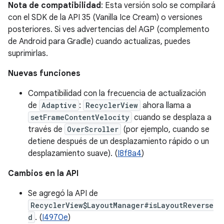
Nota de compatibilidad
: Esta versión solo se compilará
con el SDK de la API 35 (Vanilla Ice Cream) o versiones
posteriores. Si ves advertencias del AGP (complemento
de Android para Gradle) cuando actualizas, puedes
suprimirlas.
Nuevas funciones
Compatibilidad con la frecuencia de actualización
de
Adaptive
:
RecyclerView
ahora llama a
setFrameContentVelocity
cuando se desplaza a
través de
OverScroller
(por ejemplo, cuando se
detiene después de un desplazamiento rápido o un
desplazamiento suave). (
I8f8a4
)
Cambios en la API
Se agregó la API de
RecyclerView$LayoutManager#isLayoutReverse
d
. (
I4970e
)