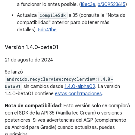
a funcionar lo antes posible. (
I8ec3e
,
b/309523615
)
Actualiza
compileSdk
a 35 (consulta la "Nota de
compatibilidad" anterior para obtener más
detalles).
5dc41be
Versión 1
.
4
.
0-beta01
21 de agosto de 2024
Se lanzó
androidx.recyclerview:recyclerview:1.4.0-
beta01
sin cambios desde
1.4.0-alpha02
. La versión
1.4.0-beta01 contiene
estas confirmaciones
.
Nota de compatibilidad
: Esta versión solo se compilará
con el SDK de la API 35 (Vanilla Ice Cream) o versiones
posteriores. Si ves advertencias del AGP (complemento
de Android para Gradle) cuando actualizas, puedes
suprimirlas.