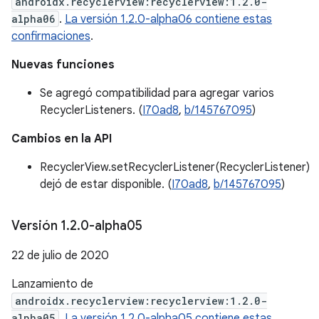
androidx.recyclerview:recyclerview:1.2.0-
alpha06
.
La versión 1.2.0-alpha06 contiene estas
confirmaciones
.
Nuevas funciones
Se agregó compatibilidad para agregar varios
RecyclerListeners. (
I70ad8
,
b/145767095
)
Cambios en la API
RecyclerView.setRecyclerListener(RecyclerListener)
dejó de estar disponible. (
I70ad8
,
b/145767095
)
Versión 1
.
2
.
0-alpha05
22 de julio de 2020
Lanzamiento de
androidx.recyclerview:recyclerview:1.2.0-
alpha05
.
La versión 1.2.0-alpha05 contiene estas