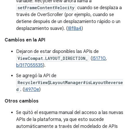
variable: RecyclerView ahora llama a
setFrameContentVelocity
cuando se desplaza a
través de OverScroller (por ejemplo, cuando se
detiene después de un desplazamiento rápido o un
desplazamiento suave). (
I8f8a4
)
Cambios en la API
Dejaron de estar disponibles las APIs de
ViewCompat.LAYOUT_DIRECTION_
(
I51710
,
b/317055535
).
Se agregó la API de
RecyclerView$LayoutManager#isLayoutReverse
d
. (
I4970e
)
Otros cambios
Se quitó el esquema manual del acceso a las nuevas
APIs de la plataforma, ya que esto sucede
automáticamente a través del modelado de APIs