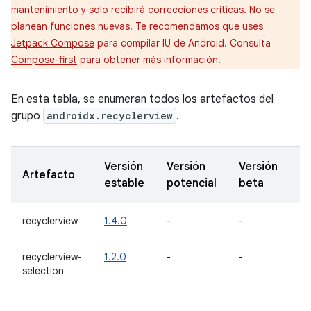
mantenimiento y solo recibirá correcciones críticas. No se
planean funciones nuevas. Te recomendamos que uses
Jetpack Compose
para compilar IU de Android. Consulta
Compose-first
para obtener más información.
En esta tabla, se enumeran todos los artefactos del
grupo
androidx.recyclerview
.
Versión
Versión
Versión
Ve
Artefacto
estable
potencial
beta
Al
recyclerview
1.4.0
-
-
-
recyclerview-
1.2.0
-
-
1.
selection
al