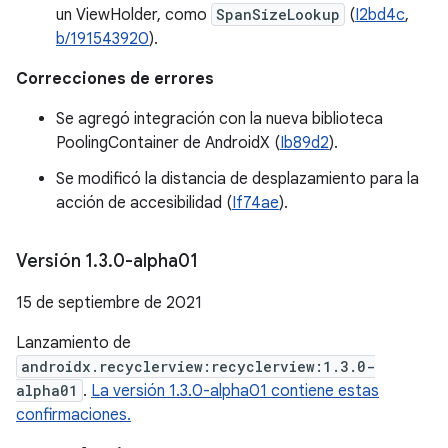
un ViewHolder, como
SpanSizeLookup
(
I2bd4c
,
b/191543920
).
Correcciones de errores
Se agregó integración con la nueva biblioteca
PoolingContainer de AndroidX (
Ib89d2
).
Se modificó la distancia de desplazamiento para la
acción de accesibilidad (
If74ae
).
Versión 1
.
3
.
0-alpha01
15 de septiembre de 2021
Lanzamiento de
androidx.recyclerview:recyclerview:1.3.0-
alpha01
.
La versión 1.3.0-alpha01 contiene estas
confirmaciones.