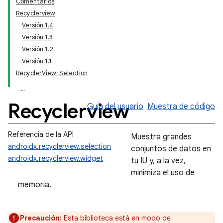
Comentarios
Recyclerview
Versión 1.4
Versión 1.3
Versión 1.2
Versión 1.1
RecyclerView-Selection
Recyclerview
Guía del usuario
Muestra de código
Referencia de la API
Muestra grandes
androidx.recyclerview.selection
conjuntos de datos en
androidx.recyclerview.widget
tu IU y, a la vez,
minimiza el uso de
memoria.
Precaución:
Esta biblioteca está en modo de