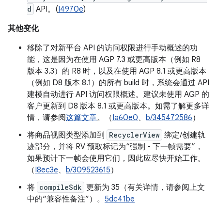
d
API。(
I4970e
)
其他变化
移除了对新平台 API 的访问权限进行手动概述的功
能，这是因为在使用 AGP 7.3 或更高版本（例如 R8
版本 3.3）的 R8 时，以及在使用 AGP 8.1 或更高版本
（例如 D8 版本 8.1）的所有 build 时，系统会通过 API
建模自动进行 API 访问权限概述。建议未使用 AGP 的
客户更新到 D8 版本 8.1 或更高版本。如需了解更多详
情，请参阅
这篇文章
。（
Ia60e0
、
b/345472586
）
将商品视图类型添加到
RecyclerView
绑定/创建轨
迹部分，并将 RV 预取标记为“强制 - 下一帧需要”，
如果预计下一帧会使用它们，因此应尽快开始工作。
（
I8ec3e
、
b/309523615
）
将
compileSdk
更新为 35（有关详情，请参阅上文
中的“兼容性备注”）。
5dc41be