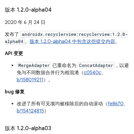
版本 1
.
2
.
0-alpha04
2020 年 6 月 24 日
发布了
androidx.recyclerview:recyclerview:1.2.0-
alpha04
。
版本 1.2.0-alpha04 中包含这些提交内容
。
API 变更
MergeAdapter
已重命名为
ConcatAdapter
，以避
免与不同数据合并行为相混淆（
c0540c
、
b/158019211
）。
bug 修复
改进了所有可见项均被移除后的自动滚动（
fe8670
、
b/154124815
）
版本 1
.
2
.
0-alpha03