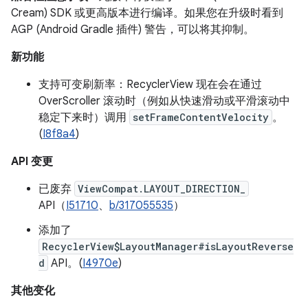
Cream) SDK 或更高版本进行编译。如果您在升级时看到
AGP (Android Gradle 插件) 警告，可以将其抑制。
新功能
支持可变刷新率：RecyclerView 现在会在通过
OverScroller 滚动时（例如从快速滑动或平滑滚动中
稳定下来时）调用
setFrameContentVelocity
。
(
I8f8a4
)
API 变更
已废弃
ViewCompat.LAYOUT_DIRECTION_
API（
I51710
、
b/317055535
）
添加了
RecyclerView$LayoutManager#isLayoutReverse
d
API。(
I4970e
)
其他变化