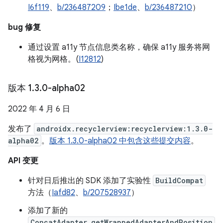
I6f119
、
b/236487209
；
Ibe1de
、
b/236487210
）
bug 修复
通过设置 a11y 节点信息类名称，确保 a11y 服务将网
格视为网格。(
I12812
)
版本 1
.
3
.
0-alpha02
2022 年 4 月 6 日
发布了
androidx.recyclerview:recyclerview:1.3.0-
alpha02
。
版本 1.3.0-alpha02 中包含这些提交内容
。
API 变更
针对日后推出的 SDK 添加了实验性
BuildCompat
方法（
Iafd82
、
b/207528937
）
添加了新的
ConcatAdapter.getWrappedAdapterAndPosition