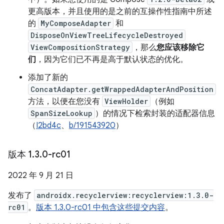
更高版本，并且使用的是之前的互操作性指南中所述
的
MyComposeAdapter
和
DisposeOnViewTreeLifecycleDestroyed
ViewCompositionStrategy
，那么
您应该移除它
们
，因为它们已不再是高于默认状态的优化。
添加了新的
ConcatAdapter.getWrappedAdapterAndPosition
方法，以便在您没有
ViewHolder
（例如
SpanSizeLookup
）的情况下检索封装的适配器信息
（
I2bd4c
、
b/191543920
）
版本 1
.
3
.
0-rc01
2022 年 9 月 21 日
发布了
androidx.recyclerview:recyclerview:1.3.0-
rc01
。
版本 1.3.0-rc01 中包含这些提交内容
。