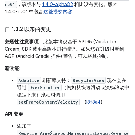
rc01
，该版本与
1.4.0-alpha02
相比没有变化。版本
1.4.0-rc01 中包含
这些提交内容
。
自 1
.
3
.
2 以来的变更
兼容性注意事项
：此版本将仅基于 API 35 (Vanilla Ice
Cream) SDK 或更高版本进行编译。如果您在升级时看到
AGP (Android Gradle 插件) 警告，可以将其抑制。
新功能
Adaptive
刷新率支持：
RecyclerView
现在会在
通过
OverScroller
（例如从快速滑动或流畅滚动中
稳定下来）滚动时调用
setFrameContentVelocity
。(
I8f8a4
)
API 变更
添加了
RecyclerView$LayoutManager#isLayoutReverse