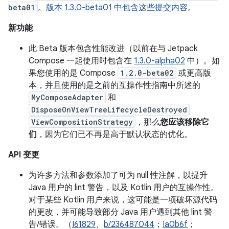
beta01
。
版本 1.3.0-beta01 中包含这些提交内容
。
新功能
此 Beta 版本包含性能改进（以前在与 Jetpack
Compose 一起使用时包含在
1.3.0-alpha02
中）。如
果您使用的是 Compose
1.2.0-beta02
或更高版
本，并且使用的是之前的互操作性指南中所述的
MyComposeAdapter
和
DisposeOnViewTreeLifecycleDestroyed
ViewCompositionStrategy
，那么
您应该移除它
们
，因为它们已不再是高于默认状态的优化。
API 变更
为许多方法和参数添加了可为 null 性注解，以提升
Java 用户的 lint 警告，以及 Kotlin 用户的互操作性。
对于某些 Kotlin 用户来说，这可能是一项破坏源代码
的更改，并可能导致部分 Java 用户遇到其他 lint 警
告/错误。（
I61829
、
b/236487044
；
Ia0b6f
；