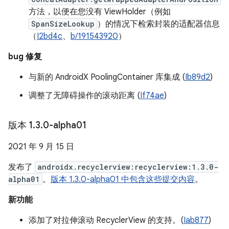
方法，以便在您没有 ViewHolder（例如
SpanSizeLookup
）的情况下检索封装的适配器信息
（
I2bd4c
、
b/191543920
）
bug 修复
与新的 AndroidX PoolingContainer 库集成 (
Ib89d2
)
调整了无障碍操作的滚动距离 (
If74ae
)
版本 1
.
3
.
0-alpha01
2021 年 9 月 15 日
发布了
androidx.recyclerview:recyclerview:1.3.0-
alpha01
。
版本 1.3.0-alpha01 中包含这些提交内容
。
新功能
添加了对拉伸滚动 RecyclerView 的支持。(
Iab877
)