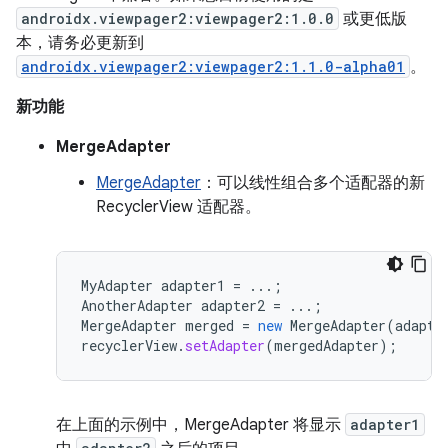
androidx.viewpager2:viewpager2:1.0.0
或更低版
本，请务必更新到
androidx.viewpager2:viewpager2:1.1.0-alpha01
。
新功能
MergeAdapter
MergeAdapter
：可以线性组合多个适配器的新
RecyclerView 适配器。
MyAdapter
adapter1
=
...;
AnotherAdapter
adapter2
=
...;
MergeAdapter
merged
=
new
MergeAdapter
(
adapte
recyclerView
.
setAdapter
(
mergedAdapter
);
在上面的示例中，MergeAdapter 将显示
adapter1