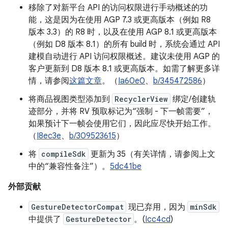
移除了对新平台 API 的访问权限进行手动概述的功
能，这是因为在使用 AGP 7.3 或更高版本（例如 R8
版本 3.3）的 R8 时，以及在使用 AGP 8.1 或更高版本
（例如 D8 版本 8.1）的所有 build 时，系统会通过 API
建模自动进行 API 访问权限概述。建议未使用 AGP 的
客户更新到 D8 版本 8.1 或更高版本。如需了解更多详
情，请参阅
这篇文章
。（
Ia60e0
、
b/345472586
）
将商品视图类型添加到
RecyclerView
绑定/创建轨
迹部分，并将 RV 预取标记为“强制 - 下一帧需要”，
如果预计下一帧会使用它们，因此应尽快开始工作。
（
I8ec3e
、
b/309523615
）
将
compileSdk
更新为 35（有关详情，请参阅上文
中的“兼容性备注”）。
5dc41be
外部贡献
GestureDetectorCompat
现已弃用，因为
minSdk
中提供了
GestureDetector
。(
Icc4cd
)