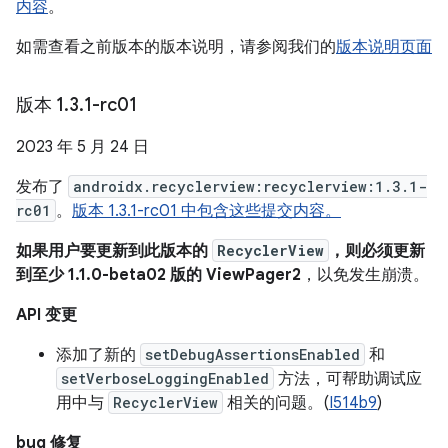
内容
。
如需查看之前版本的版本说明，请参阅我们的
版本说明页面
版本 1
.
3
.
1-rc01
2023 年 5 月 24 日
发布了
androidx.recyclerview:recyclerview:1.3.1-
rc01
。
版本 1.3.1-rc01 中包含这些提交内容。
如果用户要更新到此版本的
RecyclerView
，则必须更新
到至少 1.1.0-beta02 版的 ViewPager2
，以免发生崩溃。
API 变更
添加了新的
setDebugAssertionsEnabled
和
setVerboseLoggingEnabled
方法，可帮助调试应
用中与
RecyclerView
相关的问题。(
I514b9
)
bug 修复