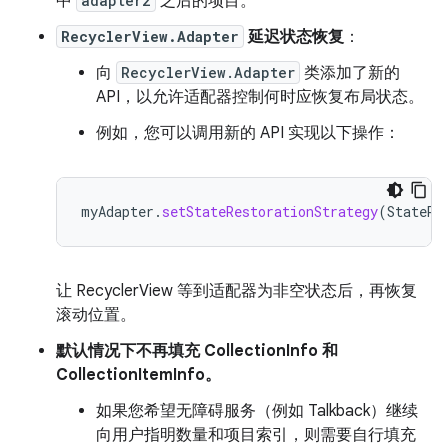
中
adapter2
之后的项目。
RecyclerView.Adapter
延迟状态恢复
：
向
RecyclerView.Adapter
类添加了新的
API，以允许适配器控制何时应恢复布局状态。
例如，您可以调用新的 API 实现以下操作：
myAdapter
.
setStateRestorationStrategy
(
StateRe
让 RecyclerView 等到适配器为非空状态后，再恢复
滚动位置。
默认情况下不再填充 CollectionInfo 和
CollectionItemInfo。
如果您希望无障碍服务（例如 Talkback）继续
向用户指明数量和项目索引，则需要自行填充