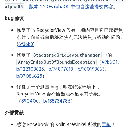
alpha05
。
版本 1.2.0-alpha05 中包含这些提交内容
。
bug 修复
修复了当 RecyclerView 仅有一项内容且它已获得焦
点时，向前或向后移动焦点无法使焦点移动的问题。
(
6f36b3
)
修复了
StaggeredGridLayoutManager
中的
ArrayIndexOutOfBoundsException
（
49b601
、
b/122303625
、
b/74877618
、
b/160193663
、
b/37086625
）
修复了一个测量 bug，即在特定环境下，
RecyclerView 会不恰当地不显示其子级。
（
89040c
、
b/138734786
）
外部贡献
感谢 Facebook 的 Kolin Krewinkel 所做的
贡献
！