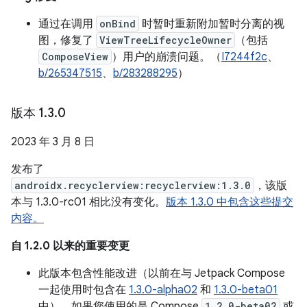
通过在调用
onBind
时暂时重新附加暂时分离的视
图，修复了
ViewTreeLifecycleOwner
（包括
ComposeView
）用户的崩溃问题。（
I7244f2c
、
b/265347515
、
b/283288295
）
版本 1
.
3
.
0
2023 年 3 月 8 日
发布了
androidx.recyclerview:recyclerview:1.3.0
，该版
本与 1.3.0-rc01 相比没有变化。
版本 1.3.0 中包含这些提交
内容。
自 1.2.0 以来的重要变更
此版本包含性能改进（以前在与 Jetpack Compose
一起使用时包含在
1.3.0-alpha02
和
1.3.0-beta01
中）。如果您使用的是 Compose
1.2.0-beta02
或