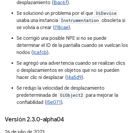
desplazamiento (
Ibac6f
).
Se solucionó un problema por el que
UiDevice
usaba una instancia
Instrumentation
obsoleta si
se volvía a crear (
I18cae
).
Se corrigió una posible NPE si no se puede
determinar el ID de la pantalla cuando se vuelcan los
nodos (
Icafcb
).
Se agregó una advertencia cuando se realizan clics
o desplazamientos en objetos que no se pueden
hacer clic ni desplazar (
I4a5d9
).
Se redujo la velocidad de desplazamiento
predeterminada de
UiObject2
para mejorar la
confiabilidad (
I5e071
).
Versión 2
.
3
.
0-alpha04
26 de julio de 2023