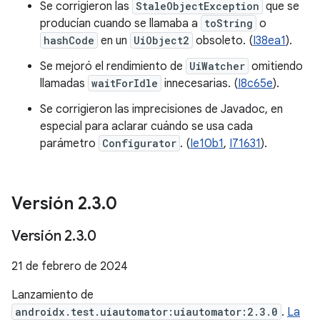
Se corrigieron las
StaleObjectException
que se
producían cuando se llamaba a
toString
o
hashCode
en un
UiObject2
obsoleto. (
I38ea1
).
Se mejoró el rendimiento de
UiWatcher
omitiendo
llamadas
waitForIdle
innecesarias. (
I8c65e
).
Se corrigieron las imprecisiones de Javadoc, en
especial para aclarar cuándo se usa cada
parámetro
Configurator
. (
Ie10b1
,
I71631
).
Versión 2
.
3
.
0
Versión 2
.
3
.
0
21 de febrero de 2024
Lanzamiento de
androidx.test.uiautomator:uiautomator:2.3.0
.
La