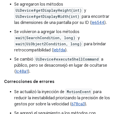
Se agregaron los métodos
UiDevice#getDisplayHeight(int)
y
UiDevice#getDisplayWidth(int)
para encontrar
las dimensiones de una pantalla por su ID (
Ie6544
).
Se volvieron a agregar los métodos
wait(SearchCondition, long)
y
wait(UiObject2Condition, long)
para brindar
retrocompatibilidad (
Iebfda
).
Se cambió
UiDevice#executeShellCommand
a
público, pero se desaconsejó en lugar de ocultarse
(
Ic48a1
).
Correcciones de errores
Se actualizó la inyección de
MotionEvent
para
reducir la inestabilidad priorizando la precisión de los
gestos por sobre la velocidad (
678ca3
).
Se agregó el seguimiento a los métodos con