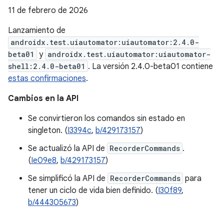
11 de febrero de 2026
Lanzamiento de
androidx.test.uiautomator:uiautomator:2.4.0-
beta01
y
androidx.test.uiautomator:uiautomator-
shell:2.4.0-beta01
. La versión 2.4.0-beta01 contiene
estas confirmaciones
.
Cambios en la API
Se convirtieron los comandos sin estado en
singleton. (
I3394c
,
b/429173157
)
Se actualizó la API de
RecorderCommands
.
(
Ie09e8
,
b/429173157
)
Se simplificó la API de
RecorderCommands
para
tener un ciclo de vida bien definido. (
I30f89
,
b/444305673
)