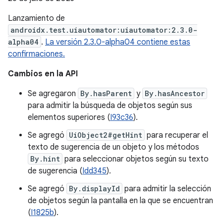
Lanzamiento de
androidx.test.uiautomator:uiautomator:2.3.0-
alpha04
.
La versión 2.3.0-alpha04 contiene estas
confirmaciones.
Cambios en la API
Se agregaron
By.hasParent
y
By.hasAncestor
para admitir la búsqueda de objetos según sus
elementos superiores (
I93c36
).
Se agregó
UiObject2#getHint
para recuperar el
texto de sugerencia de un objeto y los métodos
By.hint
para seleccionar objetos según su texto
de sugerencia (
Idd345
).
Se agregó
By.displayId
para admitir la selección
de objetos según la pantalla en la que se encuentran
(
I1825b
).