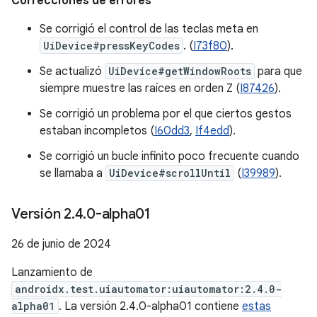
Correcciones de errores
Se corrigió el control de las teclas meta en
UiDevice#pressKeyCodes
. (
I73f80
).
Se actualizó
UiDevice#getWindowRoots
para que
siempre muestre las raíces en orden Z (
I87426
).
Se corrigió un problema por el que ciertos gestos
estaban incompletos (
I60dd3
,
If4edd
).
Se corrigió un bucle infinito poco frecuente cuando
se llamaba a
UiDevice#scrollUntil
(
I39989
).
Versión 2
.
4
.
0-alpha01
26 de junio de 2024
Lanzamiento de
androidx.test.uiautomator:uiautomator:2.4.0-
alpha01
. La versión 2.4.0-alpha01 contiene
estas