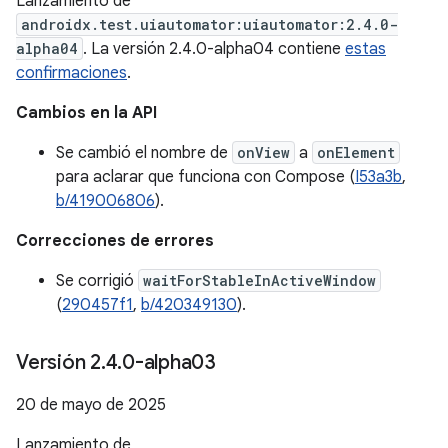
Lanzamiento de
androidx.test.uiautomator:uiautomator:2.4.0-
alpha04
. La versión 2.4.0-alpha04 contiene
estas
confirmaciones
.
Cambios en la API
Se cambió el nombre de
onView
a
onElement
para aclarar que funciona con Compose (
I53a3b
,
b/419006806
).
Correcciones de errores
Se corrigió
waitForStableInActiveWindow
(
290457f1
,
b/420349130
).
Versión 2
.
4
.
0-alpha03
20 de mayo de 2025
Lanzamiento de