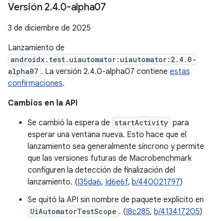
Versión 2
.
4
.
0-alpha07
3 de diciembre de 2025
Lanzamiento de
androidx.test.uiautomator:uiautomator:2.4.0-
alpha07
. La versión 2.4.0-alpha07 contiene
estas
confirmaciones
.
Cambios en la API
Se cambió la espera de
startActivity
para
esperar una ventana nueva. Esto hace que el
lanzamiento sea generalmente síncrono y permite
que las versiones futuras de Macrobenchmark
configuren la detección de finalización del
lanzamiento. (
I35da6
,
Id6e6f
,
b/440021797
)
Se quitó la API sin nombre de paquete explícito en
UiAutomatorTestScope
. (
I8c285
,
b/413417205
)