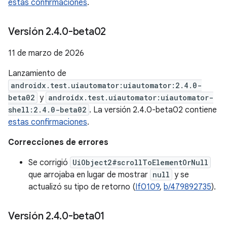
estas confirmaciones
.
Versión 2
.
4
.
0-beta02
11 de marzo de 2026
Lanzamiento de
androidx.test.uiautomator:uiautomator:2.4.0-
beta02
y
androidx.test.uiautomator:uiautomator-
shell:2.4.0-beta02
. La versión 2.4.0-beta02 contiene
estas confirmaciones
.
Correcciones de errores
Se corrigió
UiObject2#scrollToElementOrNull
que arrojaba en lugar de mostrar
null
y se
actualizó su tipo de retorno (
If0109
,
b/479892735
).
Versión 2
.
4
.
0-beta01