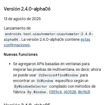
Versión 2
.
4
.
0-alpha06
13 de agosto de 2025
Lanzamiento de
androidx.test.uiautomator:uiautomator:2.4.0-
alpha06
. La versión 2.4.0-alpha06 contiene
estas
confirmaciones
.
Nuevas funciones
Se agregaron APIs basadas en ventanas para
mejorar las pruebas de multiventana, es decir, ahora
se puede usar
UiDevice#findWindow
para
encontrar un
UiWindow
específico según un
ByWindowSelector
compilado con métodos de
fábrica
By.Window
. (
I359c4
,
I40528
,
I8c963
)