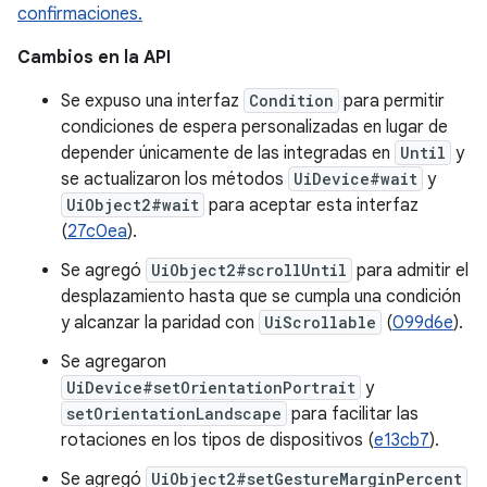
confirmaciones.
Cambios en la API
Se expuso una interfaz
Condition
para permitir
condiciones de espera personalizadas en lugar de
depender únicamente de las integradas en
Until
y
se actualizaron los métodos
UiDevice#wait
y
UiObject2#wait
para aceptar esta interfaz
(
27c0ea
).
Se agregó
UiObject2#scrollUntil
para admitir el
desplazamiento hasta que se cumpla una condición
y alcanzar la paridad con
UiScrollable
(
099d6e
).
Se agregaron
UiDevice#setOrientationPortrait
y
setOrientationLandscape
para facilitar las
rotaciones en los tipos de dispositivos (
e13cb7
).
Se agregó
UiObject2#setGestureMarginPercent