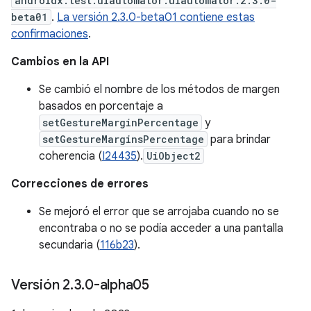
androidx.test.uiautomator:uiautomator:2.3.0-
beta01
.
La versión 2.3.0-beta01 contiene estas
confirmaciones
.
Cambios en la API
Se cambió el nombre de los métodos de margen
basados en porcentaje a
setGestureMarginPercentage
y
setGestureMarginsPercentage
para brindar
coherencia (
I24435
).
UiObject2
Correcciones de errores
Se mejoró el error que se arrojaba cuando no se
encontraba o no se podía acceder a una pantalla
secundaria (
116b23
).
Versión 2
.
3
.
0-alpha05