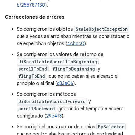
b/255787130
).
Correcciones de errores
Se corrigieron los objetos
StaleObjectException
que a veces se arrojaban mientras se consultaban o
se esperaban objetos (
4cbcc0
).
Se corrigieron los valores de retorno de
UiScrollable#scrollToBeginning
,
scrollToEnd
,
flingToBeginning
y
flingToEnd
, que no indicaban si se alcanzó el
principio o el final (
d33e06
).
Se corrigieron los métodos
UiScrollable#scrollForward
y
scrollBackward
ignorando el tiempo de espera
configurado (
29e4f3
).
Se corrigió el constructor de copias
BySelector
que no controlaba los selectores de profundidad