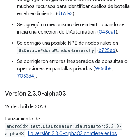
muchos recursos para identificar cuellos de botella
en el rendimiento (
d17de3
).
Se agregó un mecanismo de reintento cuando se
inicia una conexión de UiAutomation (
048caf
).
Se corrigió una posible NPE de nodos nulos en
UiDevice#dumpWindowHierarchy
(
b725eb
).
Se corrigieron errores inesperados de consultas o
operaciones en pantallas privadas (
985db6
,
7053d4
).
Versión 2
.
3
.
0-alpha03
19 de abril de 2023
Lanzamiento de
androidx.test.uiautomator:uiautomator:2.3.0-
alpha03
.
La versión 2.3.0-alpha03 contiene estas