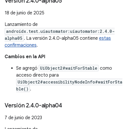
Versión 2
.
4
.
0-alpha05
18 de junio de 2025
Lanzamiento de
androidx.test.uiautomator:uiautomator:2.4.0-
alpha05
. La versión 2.4.0-alpha05 contiene
estas
confirmaciones
.
Cambios en la API
Se agregó
UiObject2#waitForStable
como
acceso directo para
UiObject2#accessibilityNodeInfo#waitForSta
ble()
.
Versión 2
.
4
.
0-alpha04
7 de junio de 2023