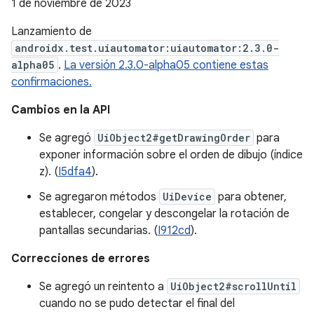
1 de noviembre de 2023
Lanzamiento de
androidx.test.uiautomator:uiautomator:2.3.0-
alpha05
.
La versión 2.3.0-alpha05 contiene estas
confirmaciones.
Cambios en la API
Se agregó
UiObject2#getDrawingOrder
para
exponer información sobre el orden de dibujo (índice
z). (
I5dfa4
).
Se agregaron métodos
UiDevice
para obtener,
establecer, congelar y descongelar la rotación de
pantallas secundarias. (
I912cd
).
Correcciones de errores
Se agregó un reintento a
UiObject2#scrollUntil
cuando no se pudo detectar el final del