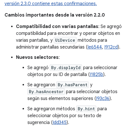
versión 2.3.0 contiene estas confirmaciones.
Cambios importantes desde la versión 2.2.0
Compatibilidad con varias pantallas
: Se agregó
compatibilidad para encontrar y operar objetos en
varias pantallas, y
UiDevice
métodos para
administrar pantallas secundarias (
Ie6544
,
I912cd
).
Nuevos selectores
:
Se agregó
By.displayId
para seleccionar
objetos por su ID de pantalla (
I1825b
).
Se agregaron
By.hasParent
y
By.hasAncestor
para seleccionar objetos
según sus elementos superiores (
I93c36
).
Se agregaron métodos
By.hint
para
seleccionar objetos por su texto de
sugerencia (
Idd345
).