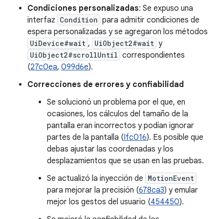
Condiciones personalizadas
: Se expuso una
interfaz
Condition
para admitir condiciones de
espera personalizadas y se agregaron los métodos
UiDevice#wait
,
UiObject2#wait
y
UiObject2#scrollUntil
correspondientes
(
27c0ea
,
099d6e
).
Correcciones de errores y confiabilidad
Se solucionó un problema por el que, en
ocasiones, los cálculos del tamaño de la
pantalla eran incorrectos y podían ignorar
partes de la pantalla (
Ifc016
). Es posible que
debas ajustar las coordenadas y los
desplazamientos que se usan en las pruebas.
Se actualizó la inyección de
MotionEvent
para mejorar la precisión (
678ca3
) y emular
mejor los gestos del usuario (
454450
).