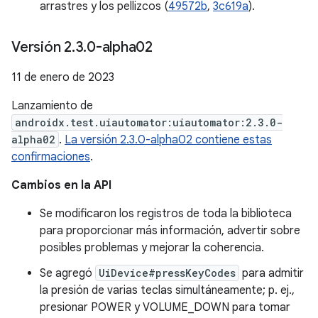
arrastres y los pellizcos (
49572b
,
3c619a
).
Versión 2
.
3
.
0-alpha02
11 de enero de 2023
Lanzamiento de
androidx.test.uiautomator:uiautomator:2.3.0-
alpha02
.
La versión 2.3.0-alpha02 contiene estas
confirmaciones
.
Cambios en la API
Se modificaron los registros de toda la biblioteca
para proporcionar más información, advertir sobre
posibles problemas y mejorar la coherencia.
Se agregó
UiDevice#pressKeyCodes
para admitir
la presión de varias teclas simultáneamente; p. ej.,
presionar POWER y VOLUME_DOWN para tomar