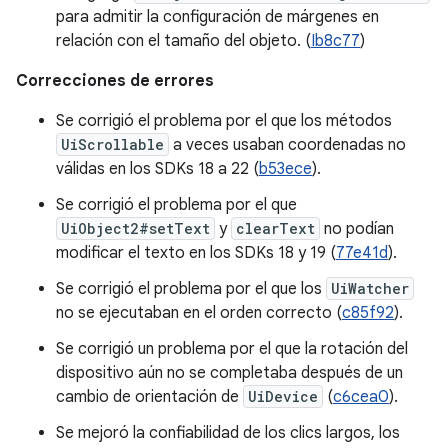
para admitir la configuración de márgenes en
relación con el tamaño del objeto. (
Ib8c77
)
Correcciones de errores
Se corrigió el problema por el que los métodos
UiScrollable
a veces usaban coordenadas no
válidas en los SDKs 18 a 22 (
b53ece
).
Se corrigió el problema por el que
UiObject2#setText
y
clearText
no podían
modificar el texto en los SDKs 18 y 19 (
77e41d
).
Se corrigió el problema por el que los
UiWatcher
no se ejecutaban en el orden correcto (
c85f92
).
Se corrigió un problema por el que la rotación del
dispositivo aún no se completaba después de un
cambio de orientación de
UiDevice
(
c6cea0
).
Se mejoró la confiabilidad de los clics largos, los