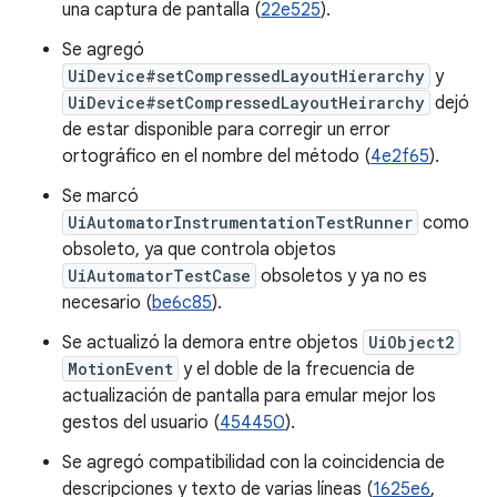
una captura de pantalla (
22e525
).
Se agregó
UiDevice#setCompressedLayoutHierarchy
y
UiDevice#setCompressedLayoutHeirarchy
dejó
de estar disponible para corregir un error
ortográfico en el nombre del método (
4e2f65
).
Se marcó
UiAutomatorInstrumentationTestRunner
como
obsoleto, ya que controla objetos
UiAutomatorTestCase
obsoletos y ya no es
necesario (
be6c85
).
Se actualizó la demora entre objetos
UiObject2
MotionEvent
y el doble de la frecuencia de
actualización de pantalla para emular mejor los
gestos del usuario (
454450
).
Se agregó compatibilidad con la coincidencia de
descripciones y texto de varias líneas (
1625e6
,