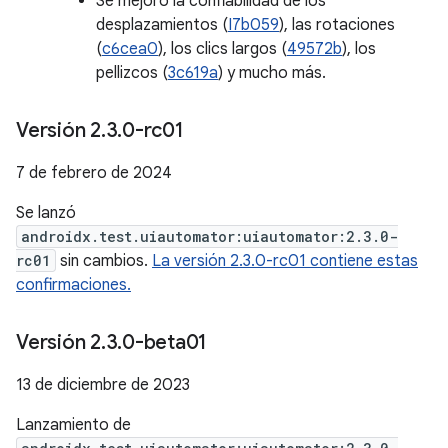
Se mejoró la confiabilidad de los
desplazamientos (
I7b059
), las rotaciones
(
c6cea0
), los clics largos (
49572b
), los
pellizcos (
3c619a
) y mucho más.
Versión 2
.
3
.
0-rc01
7 de febrero de 2024
Se lanzó
androidx.test.uiautomator:uiautomator:2.3.0-
rc01
sin cambios.
La versión 2.3.0-rc01 contiene estas
confirmaciones.
Versión 2
.
3
.
0-beta01
13 de diciembre de 2023
Lanzamiento de