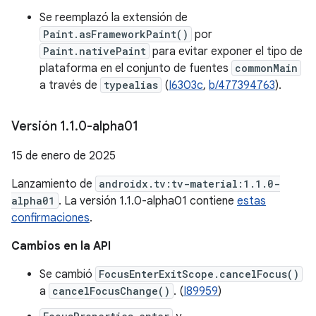
Se reemplazó la extensión de
Paint.asFrameworkPaint()
por
Paint.nativePaint
para evitar exponer el tipo de
plataforma en el conjunto de fuentes
commonMain
a través de
typealias
(
I6303c
,
b/477394763
).
Versión 1
.
1
.
0-alpha01
15 de enero de 2025
Lanzamiento de
androidx.tv:tv-material:1.1.0-
alpha01
. La versión 1.1.0-alpha01 contiene
estas
confirmaciones
.
Cambios en la API
Se cambió
FocusEnterExitScope.cancelFocus()
a
cancelFocusChange()
. (
I89959
)