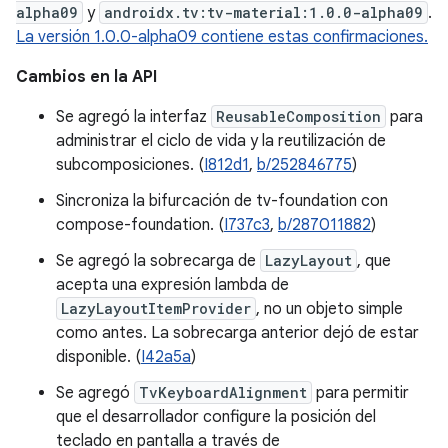
alpha09
y
androidx.tv:tv-material:1.0.0-alpha09
.
La versión 1.0.0-alpha09 contiene estas confirmaciones.
Cambios en la API
Se agregó la interfaz
ReusableComposition
para
administrar el ciclo de vida y la reutilización de
subcomposiciones. (
I812d1
,
b/252846775
)
Sincroniza la bifurcación de tv-foundation con
compose-foundation. (
I737c3
,
b/287011882
)
Se agregó la sobrecarga de
LazyLayout
, que
acepta una expresión lambda de
LazyLayoutItemProvider
, no un objeto simple
como antes. La sobrecarga anterior dejó de estar
disponible. (
I42a5a
)
Se agregó
TvKeyboardAlignment
para permitir
que el desarrollador configure la posición del
teclado en pantalla a través de