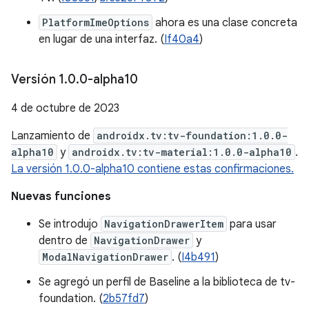
PlatformImeOptions
ahora es una clase concreta
en lugar de una interfaz. (
If40a4
)
Versión 1
.
0
.
0-alpha10
4 de octubre de 2023
Lanzamiento de
androidx.tv:tv-foundation:1.0.0-
alpha10
y
androidx.tv:tv-material:1.0.0-alpha10
.
La versión 1.0.0-alpha10 contiene estas confirmaciones.
Nuevas funciones
Se introdujo
NavigationDrawerItem
para usar
dentro de
NavigationDrawer
y
ModalNavigationDrawer
. (
I4b491
)
Se agregó un perfil de Baseline a la biblioteca de tv-
foundation. (
2b57fd7
)