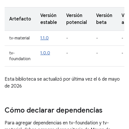
Versión
Versión
Versión
Ver
Artefacto
estable
potencial
beta
alf
tv-material
1.1.0
-
-
-
tv-
1.0.0
-
-
-
foundation
Esta biblioteca se actualizó por última vez el 6 de mayo
de 2026
Cómo declarar dependencias
Para agregar dependencias en tv-foundation y tv-