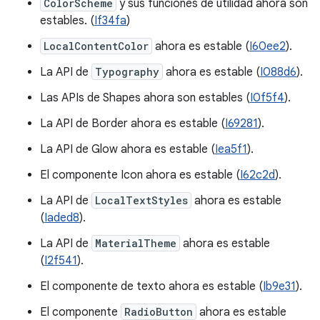
ColorScheme
y sus funciones de utilidad ahora son
estables. (
If34fa
)
LocalContentColor
ahora es estable (
I60ee2
).
La API de
Typography
ahora es estable (
I088d6
).
Las APIs de Shapes ahora son estables (
I0f5f4
).
La API de Border ahora es estable (
I69281
).
La API de Glow ahora es estable (
Iea5f1
).
El componente Icon ahora es estable (
I62c2d
).
La API de
LocalTextStyles
ahora es estable
(
Iaded8
).
La API de
MaterialTheme
ahora es estable
(
I2f541
).
El componente de texto ahora es estable (
Ib9e31
).
El componente
RadioButton
ahora es estable