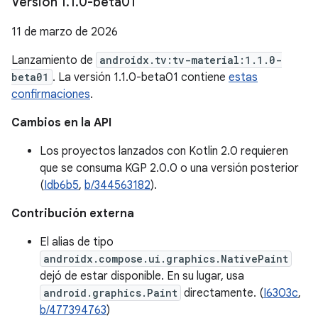
Versión 1
.
1
.
0-beta01
11 de marzo de 2026
Lanzamiento de
androidx.tv:tv-material:1.1.0-
beta01
. La versión 1.1.0-beta01 contiene
estas
confirmaciones
.
Cambios en la API
Los proyectos lanzados con Kotlin 2.0 requieren
que se consuma KGP 2.0.0 o una versión posterior
(
Idb6b5
,
b/344563182
).
Contribución externa
El alias de tipo
androidx.compose.ui.graphics.NativePaint
dejó de estar disponible. En su lugar, usa
android.graphics.Paint
directamente. (
I6303c
,
b/477394763
)