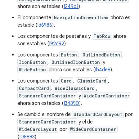
ahora son estables (
I249c1
)
El componente
NavigationDrawerItem
ahora es
estable (
Id6986
).
Los componentes de pestañas y
TabRow
ahora
son estables (
I92d92
).
Los componentes
Button
,
OutlinedButton
,
IconButton
,
OutlinedIconButton
y
WideButton
ahora son estables (
Ib4de8
).
Los componentes
Card
,
ClassicCard
,
CompactCard
,
WideClassicCard
,
StandardCardContainer
y
WideCardContainer
ahora son estables (
I34390
).
Se cambió el nombre de
StandardCardLayout
por
StandardCardContainer
y el de
WideCardLayout
por
WideCardContainer
(
I08883
).