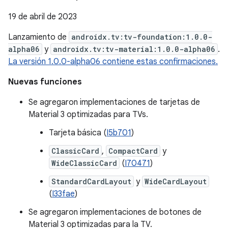
19 de abril de 2023
Lanzamiento de
androidx.tv:tv-foundation:1.0.0-
alpha06
y
androidx.tv:tv-material:1.0.0-alpha06
.
La versión 1.0.0-alpha06 contiene estas confirmaciones.
Nuevas funciones
Se agregaron implementaciones de tarjetas de
Material 3 optimizadas para TVs.
Tarjeta básica (
I5b701
)
ClassicCard
,
CompactCard
y
WideClassicCard
(
I70471
)
StandardCardLayout
y
WideCardLayout
(
I33fae
)
Se agregaron implementaciones de botones de
Material 3 optimizadas para la TV.