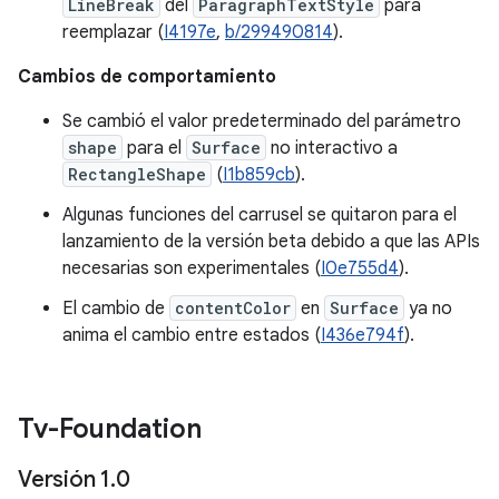
LineBreak
del
ParagraphTextStyle
para
reemplazar (
I4197e
,
b/299490814
).
Cambios de comportamiento
Se cambió el valor predeterminado del parámetro
shape
para el
Surface
no interactivo a
RectangleShape
(
I1b859cb
).
Algunas funciones del carrusel se quitaron para el
lanzamiento de la versión beta debido a que las APIs
necesarias son experimentales (
I0e755d4
).
El cambio de
contentColor
en
Surface
ya no
anima el cambio entre estados (
I436e794f
).
Tv-Foundation
Versión 1
.
0