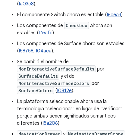
(
Ia03c8
).
El componente Switch ahora es estable (
I6cea3
).
Los componentes de
Checkbox
ahora son
estables (
I7eafc
)
Los componentes de Surface ahora son estables
(
I58758
,
I04aca
).
Se cambió el nombre de
NonInteractiveSurfaceDefaults
por
SurfaceDefaults
y el de
NonInteractiveSurfaceColors
por
SurfaceColors
(
I0812e
).
La plataforma seleccionable ahora usa la
terminología "seleccionar" en lugar de "verificar"
porque ambas tienen significados semánticos
diferentes (
I5a206
).
NavigationDrawer
y
NavigationDrawerScope