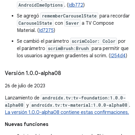
AndroidImeOptions
. (
Idb772
)
Se agregó
rememberCarouselState
para recordar
CarouselState
con
Saver
a TV Compose
Material. (
Id7275
)
Se cambió el parámetro
scrimColor: Color
por
el parámetro
scrimBrush:Brush
para permitir que
los usuarios agreguen gradientes al scrim. (
I254d4
)
Versión 1
.
0
.
0-alpha08
26 de julio de 2023
Lanzamiento de
androidx.tv:tv-foundation:1.0.0-
alpha08
y
androidx.tv:tv-material:1.0.0-alpha08
.
La versión 1.0.0-alpha08 contiene estas confirmaciones.
Nuevas funciones