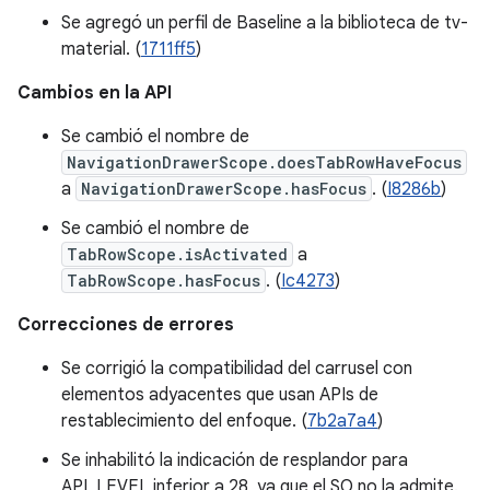
Se agregó un perfil de Baseline a la biblioteca de tv-
material. (
1711ff5
)
Cambios en la API
Se cambió el nombre de
NavigationDrawerScope.doesTabRowHaveFocus
a
NavigationDrawerScope.hasFocus
. (
I8286b
)
Se cambió el nombre de
TabRowScope.isActivated
a
TabRowScope.hasFocus
. (
Ic4273
)
Correcciones de errores
Se corrigió la compatibilidad del carrusel con
elementos adyacentes que usan APIs de
restablecimiento del enfoque. (
7b2a7a4
)
Se inhabilitó la indicación de resplandor para
API_LEVEL inferior a 28, ya que el SO no la admite.