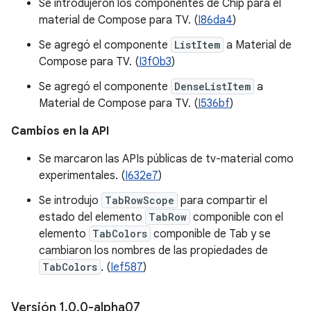
Se introdujeron los componentes de Chip para el
material de Compose para TV. (
I86da4
)
Se agregó el componente
ListItem
a Material de
Compose para TV. (
I3f0b3
)
Se agregó el componente
DenseListItem
a
Material de Compose para TV. (
I536bf
)
Cambios en la API
Se marcaron las APIs públicas de tv-material como
experimentales. (
I632e7
)
Se introdujo
TabRowScope
para compartir el
estado del elemento
TabRow
componible con el
elemento
TabColors
componible de Tab y se
cambiaron los nombres de las propiedades de
TabColors
. (
Ief587
)
Versión 1
.
0
.
0-alpha07