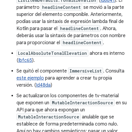
ListItemDefaults.TonalElevation
(
Id6841
). El
parámetro
headlineContent
se movió a la parte
superior del elemento componible. Anteriormente,
podías usar la sintaxis de expresión lambda final de
Kotlin para pasar el
headlineContent
. Ahora,
deberás usar la sintaxis de parámetros con nombre
para proporcionar el
headlineContent
.
LocalAbsoluteTonalElevation
ahora es interno
(
Ibfc65
).
Se quitó el componente
ImmersiveList
. Consulta
este ejemplo
para aprender a crear tu propia
versión. (
Id48da
)
Se actualizaron los componentes de tv-material
que exponen un
MutableInteractionSource
en su
API para que ahora expongan un
MutableInteractionSource
anulable que se
establece de forma predeterminada como nulo.
Aquí no hay cambios semánticos: pasar un valor