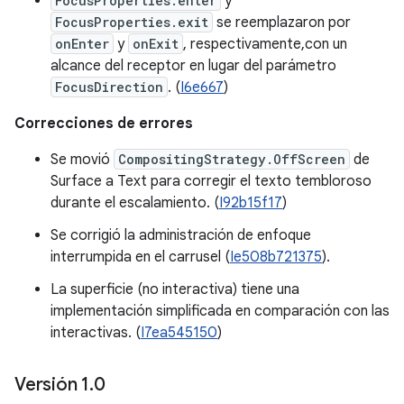
FocusProperties.enter
y
FocusProperties.exit
se reemplazaron por
onEnter
y
onExit
, respectivamente,con un
alcance del receptor en lugar del parámetro
FocusDirection
. (
I6e667
)
Correcciones de errores
Se movió
CompositingStrategy.OffScreen
de
Surface a Text para corregir el texto tembloroso
durante el escalamiento. (
I92b15f17
)
Se corrigió la administración de enfoque
interrumpida en el carrusel (
Ie508b721375
).
La superficie (no interactiva) tiene una
implementación simplificada en comparación con las
interactivas. (
I7ea545150
)
Versión 1
.
0