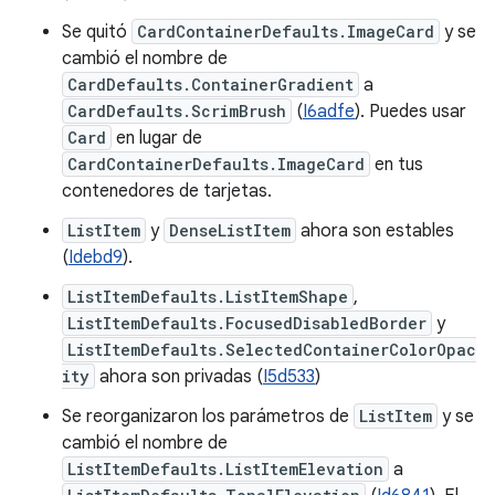
Se quitó
CardContainerDefaults.ImageCard
y se
cambió el nombre de
CardDefaults.ContainerGradient
a
CardDefaults.ScrimBrush
(
I6adfe
). Puedes usar
Card
en lugar de
CardContainerDefaults.ImageCard
en tus
contenedores de tarjetas.
ListItem
y
DenseListItem
ahora son estables
(
Idebd9
).
ListItemDefaults.ListItemShape
,
ListItemDefaults.FocusedDisabledBorder
y
ListItemDefaults.SelectedContainerColorOpac
ity
ahora son privadas (
I5d533
)
Se reorganizaron los parámetros de
ListItem
y se
cambió el nombre de
ListItemDefaults.ListItemElevation
a