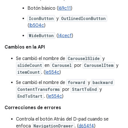
Botón básico (
I69c11
)
IconButton
y
OutlinedIconButton
(
Ib504c
)
WideButton
(
I4cecf
)
Cambios en la API
Se cambió el nombre de
CarouselSlide
y
slideCount
en
Carousel
por
CarouselItem
y
itemCount
. (
Ie554c
)
Se cambió el nombre de
forward
y
backward
ContentTransforms
por
StartToEnd
y
EndToStart
. (
Ie554c
)
Correcciones de errores
Controla el botón Atrás del D-pad cuando se
enfoca
NavigationDrawer
. (
d654f4
)