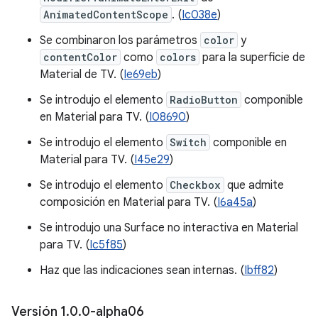
AnimatedContentScope
. (
Ic038e
)
Se combinaron los parámetros
color
y
contentColor
como
colors
para la superficie de
Material de TV. (
Ie69eb
)
Se introdujo el elemento
RadioButton
componible
en Material para TV. (
I08690
)
Se introdujo el elemento
Switch
componible en
Material para TV. (
I45e29
)
Se introdujo el elemento
Checkbox
que admite
composición en Material para TV. (
I6a45a
)
Se introdujo una Surface no interactiva en Material
para TV. (
Ic5f85
)
Haz que las indicaciones sean internas. (
Ibff82
)
Versión 1
.
0
.
0-alpha06