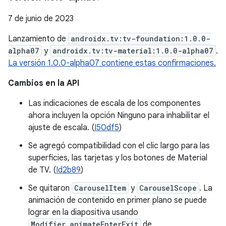
7 de junio de 2023
Lanzamiento de
androidx.tv:tv-foundation:1.0.0-
alpha07
y
androidx.tv:tv-material:1.0.0-alpha07
.
La versión 1.0.0-alpha07 contiene estas confirmaciones.
Cambios en la API
Las indicaciones de escala de los componentes
ahora incluyen la opción Ninguno para inhabilitar el
ajuste de escala. (
I50df5
)
Se agregó compatibilidad con el clic largo para las
superficies, las tarjetas y los botones de Material
de TV. (
Id2b89
)
Se quitaron
CarouselItem
y
CarouselScope
. La
animación de contenido en primer plano se puede
lograr en la diapositiva usando
Modifier.animateEnterExit
de