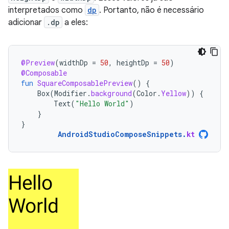
interpretados como
dp
. Portanto, não é necessário
adicionar
.dp
a eles:
@Preview
(
widthDp
=
50
,
heightDp
=
50
)
@Composable
fun
SquareComposablePreview
()
{
Box
(
Modifier
.
background
(
Color
.
Yellow
))
{
Text
(
"Hello World"
)
}
}
AndroidStudioComposeSnippets
.
kt