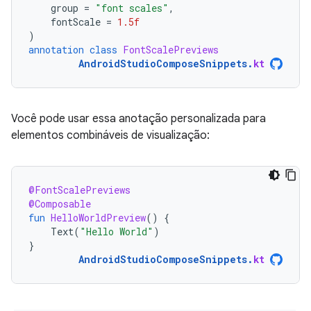
group
=
"font scales"
,
fontScale
=
1.5f
)
annotation
class
FontScalePreviews
AndroidStudioComposeSnippets
.
kt
Você pode usar essa anotação personalizada para
elementos combináveis de visualização:
@FontScalePreviews
@Composable
fun
HelloWorldPreview
()
{
Text
(
"Hello World"
)
}
AndroidStudioComposeSnippets
.
kt