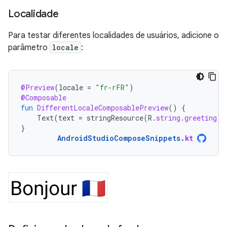
Localidade
Para testar diferentes localidades de usuários, adicione o
parâmetro
locale
:
@Preview
(
locale
=
"fr-rFR"
)
@Composable
fun
DifferentLocaleComposablePreview
()
{
Text
(
text
=
stringResource
(
R
.
string
.
greeting
))
}
AndroidStudioComposeSnippets
.
kt