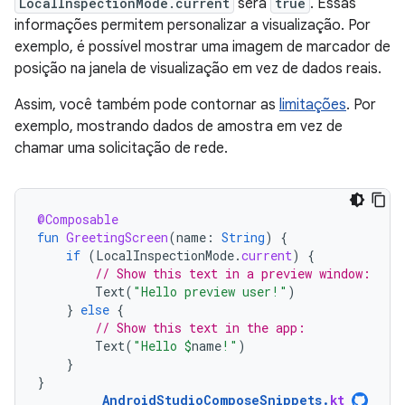
LocalInspectionMode.current
será
true
. Essas
informações permitem personalizar a visualização. Por
exemplo, é possível mostrar uma imagem de marcador de
posição na janela de visualização em vez de dados reais.
Assim, você também pode contornar as
limitações
. Por
exemplo, mostrando dados de amostra em vez de
chamar uma solicitação de rede.
@Composable
fun
GreetingScreen
(
name
:
String
)
{
if
(
LocalInspectionMode
.
current
)
{
// Show this text in a preview window:
Text
(
"Hello preview user!"
)
}
else
{
// Show this text in the app:
Text
(
"Hello 
$
name
!"
)
}
}
AndroidStudioComposeSnippets
.
kt