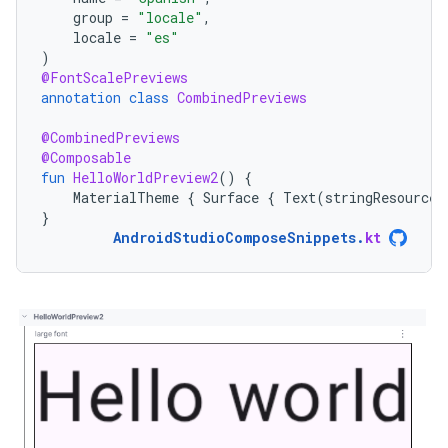
group
=
"locale"
,
locale
=
"es"
)
@FontScalePreviews
annotation
class
CombinedPreviews
@CombinedPreviews
@Composable
fun
HelloWorldPreview2
()
{
MaterialTheme
{
Surface
{
Text
(
stringResource
(
}
AndroidStudioComposeSnippets
.
kt