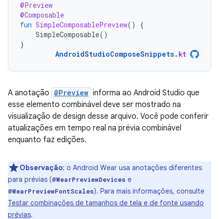
@Preview
@Composable
fun
SimpleComposablePreview
()
{
SimpleComposable
()
}
AndroidStudioComposeSnippets
.
kt
A anotação
@Preview
informa ao Android Studio que
esse elemento combinável deve ser mostrado na
visualização de design desse arquivo. Você pode conferir
atualizações em tempo real na prévia combinável
enquanto faz edições.
Observação
:
o Android Wear usa anotações diferentes
para prévias (
e
@WearPreviewDevices
). Para mais informações, consulte
@WearPreviewFontScales
Testar combinações de tamanhos de tela e de fonte usando
prévias
.