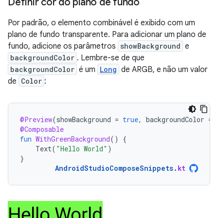
Definir cor do plano de fundo
Por padrão, o elemento combinável é exibido com um
plano de fundo transparente. Para adicionar um plano de
fundo, adicione os parâmetros
showBackground
e
backgroundColor
. Lembre-se de que
backgroundColor
é um
Long
de ARGB, e não um valor
de
Color
:
@Preview
(
showBackground
=
true
,
backgroundColor
=
@Composable
fun
WithGreenBackground
()
{
Text
(
"Hello World"
)
}
AndroidStudioComposeSnippets
.
kt