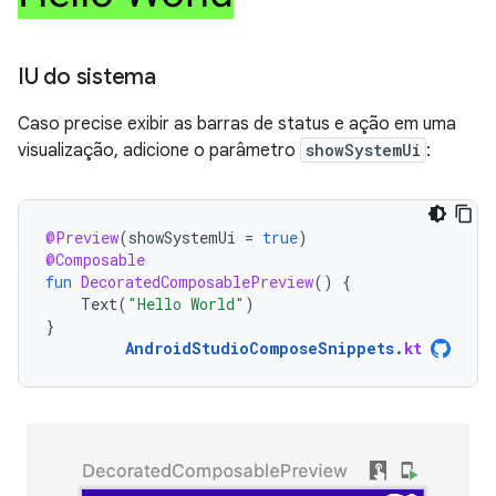
IU do sistema
Caso precise exibir as barras de status e ação em uma
visualização, adicione o parâmetro
showSystemUi
:
@Preview
(
showSystemUi
=
true
)
@Composable
fun
DecoratedComposablePreview
()
{
Text
(
"Hello World"
)
}
AndroidStudioComposeSnippets
.
kt