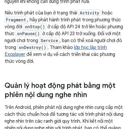
nguyên khi không cần dùng trình phát nữa.
Nếu trình phát của bạn ở trạng thái
Activity
hoặc
Fragment
, hãy phát hành trình phát trong phương thức
vòng đời
onStop()
ở cấp độ API 24 trở lên hoặc phương
thức
onPause()
ở cấp độ API 23 trở xuống. Đối với một
người chơi trong
Service
, bạn có thể xoá người chơi đó
trong
onDestroy()
. Tham khảo
lớp học lập trình
Exoplayer
để xem ví dụ về cách triển khai các phương
thức vòng đời.
Quản lý hoạt động phát bằng một
phiên nội dung nghe nhìn
Trên Android, phiên phát nội dung nghe nhìn cung cấp một
cách thức chuẩn hoá để tương tác với trình phát nội dung
nghe nhìn trên các ranh giới quy trình. Khi kết nối một
phiên nội dung nghe nhìn với trình phát, bạn có thể quảng