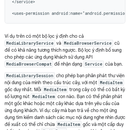
</service>

<uses-permission
android:name="android.permission.
Ví dụ trên có một bộ lọc ý định cho cả
MediaLibraryService
và
MediaBrowserService
cũ
để có khả năng tương thích ngược. Bộ lọc ý định bổ sung
cho phép các ứng dụng khách sử dụng API
MediaBrowserCompat
để nhận dạng
Service
của bạn.
MediaLibrarySession
cho phép bạn phân phát thư viện
nội dung của mình theo cấu trúc cây, với một
MediaItem
gốc duy nhất. Mỗi
MediaItem
trong cây có thể có bất kỳ
số lượng nút
MediaItem
con nào. Bạn có thể phân phát
một gốc khác hoặc một cây khác dựa trên yêu cầu của
ứng dụng khách. Ví dụ: cây mà bạn trả về cho một ứng
dụng tìm kiếm danh sách các mục nội dung nghe nhìn được
đề xuất có thể chỉ chứa
MediaItem
gốc và một cấp duy