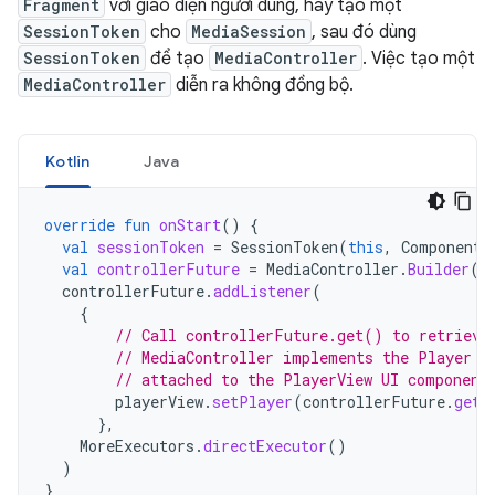
Fragment
với giao diện người dùng, hãy tạo một
SessionToken
cho
MediaSession
, sau đó dùng
SessionToken
để tạo
MediaController
. Việc tạo một
MediaController
diễn ra không đồng bộ.
Kotlin
Java
override
fun
onStart
()
{
val
sessionToken
=
SessionToken
(
this
,
ComponentN
val
controllerFuture
=
MediaController
.
Builder
(
t
controllerFuture
.
addListener
(
{
// Call controllerFuture.get() to retrieve
// MediaController implements the Player i
// attached to the PlayerView UI component
playerView
.
setPlayer
(
controllerFuture
.
get
(
},
MoreExecutors
.
directExecutor
()
)
}