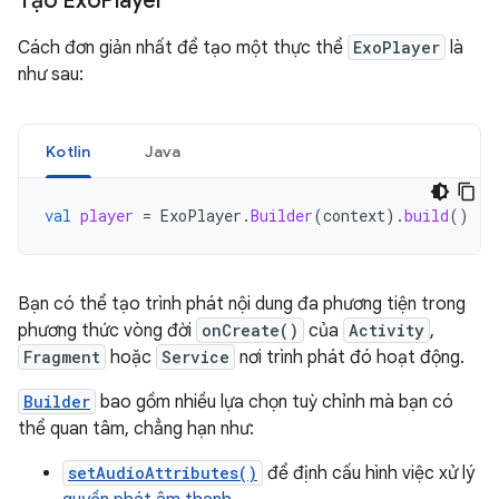
Tạo Exo
Player
Cách đơn giản nhất để tạo một thực thể
ExoPlayer
là
như sau:
Kotlin
Java
val
player
=
ExoPlayer
.
Builder
(
context
).
build
()
Bạn có thể tạo trình phát nội dung đa phương tiện trong
phương thức vòng đời
onCreate()
của
Activity
,
Fragment
hoặc
Service
nơi trình phát đó hoạt động.
Builder
bao gồm nhiều lựa chọn tuỳ chỉnh mà bạn có
thể quan tâm, chẳng hạn như:
setAudioAttributes()
để định cấu hình việc xử lý