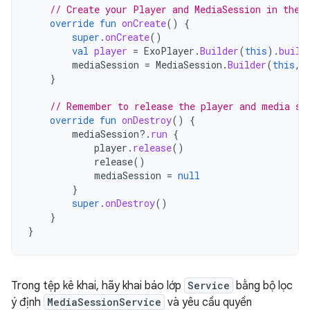
// Create your Player and MediaSession in the 
override
fun
onCreate
()
{
super
.
onCreate
()
val
player
=
ExoPlayer
.
Builder
(
this
).
build
mediaSession
=
MediaSession
.
Builder
(
this
,
}
// Remember to release the player and media se
override
fun
onDestroy
()
{
mediaSession
?.
run
{
player
.
release
()
release
()
mediaSession
=
null
}
super
.
onDestroy
()
}
}
Trong tệp kê khai, hãy khai báo lớp
Service
bằng bộ lọc
ý định
MediaSessionService
và yêu cầu quyền