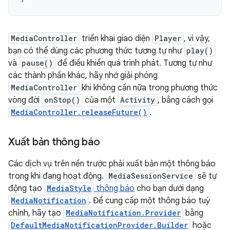
MediaController
triển khai giao diện
Player
, vì vậy,
bạn có thể dùng các phương thức tương tự như
play()
và
pause()
để điều khiển quá trình phát. Tương tự như
các thành phần khác, hãy nhớ giải phóng
MediaController
khi không cần nữa trong phương thức
vòng đời
onStop()
của một
Activity
, bằng cách gọi
MediaController.releaseFuture()
.
Xuất bản thông báo
Các dịch vụ trên nền trước phải xuất bản một thông báo
trong khi đang hoạt động.
MediaSessionService
sẽ tự
động tạo
MediaStyle
thông báo
cho bạn dưới dạng
MediaNotification
. Để cung cấp một thông báo tuỳ
chỉnh, hãy tạo
MediaNotification.Provider
bằng
DefaultMediaNotificationProvider.Builder
hoặc