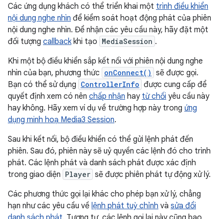
Các ứng dụng khách có thể triển khai một
trình điều khiển
nội dung nghe nhìn
để kiểm soát hoạt động phát của phiên
nội dung nghe nhìn. Để nhận các yêu cầu này, hãy đặt một
đối tượng
callback
khi tạo
MediaSession
.
Khi một bộ điều khiển sắp kết nối với phiên nội dung nghe
nhìn của bạn, phương thức
onConnect()
sẽ được gọi.
Bạn có thể sử dụng
ControllerInfo
được cung cấp để
quyết định xem có nên
chấp nhận
hay
từ chối
yêu cầu này
hay không. Hãy xem ví dụ về trường hợp này trong
ứng
dụng minh hoạ Media3 Session
.
Sau khi kết nối, bộ điều khiển có thể gửi lệnh phát đến
phiên. Sau đó, phiên này sẽ uỷ quyền các lệnh đó cho trình
phát. Các lệnh phát và danh sách phát được xác định
trong giao diện
Player
sẽ được phiên phát tự động xử lý.
Các phương thức gọi lại khác cho phép bạn xử lý, chẳng
hạn như các yêu cầu về
lệnh phát tuỳ chỉnh
và
sửa đổi
danh sách phát
. Tương tự, các lệnh gọi lại này cũng bao