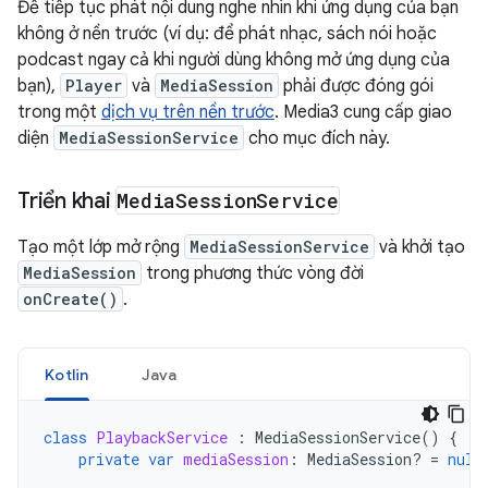
Để tiếp tục phát nội dung nghe nhìn khi ứng dụng của bạn
không ở nền trước (ví dụ: để phát nhạc, sách nói hoặc
podcast ngay cả khi người dùng không mở ứng dụng của
bạn),
Player
và
MediaSession
phải được đóng gói
trong một
dịch vụ trên nền trước
. Media3 cung cấp giao
diện
MediaSessionService
cho mục đích này.
Triển khai
Media
Session
Service
Tạo một lớp mở rộng
MediaSessionService
và khởi tạo
MediaSession
trong phương thức vòng đời
onCreate()
.
Kotlin
Java
class
PlaybackService
:
MediaSessionService
()
{
private
var
mediaSession
:
MediaSession? 
=
null