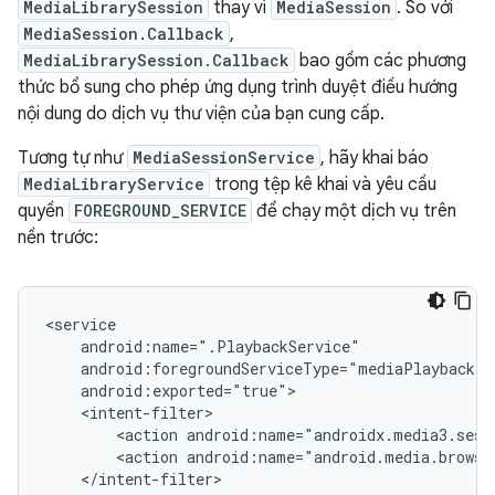
MediaLibrarySession
thay vì
MediaSession
. So với
MediaSession.Callback
,
MediaLibrarySession.Callback
bao gồm các phương
thức bổ sung cho phép ứng dụng trình duyệt điều hướng
nội dung do dịch vụ thư viện của bạn cung cấp.
Tương tự như
MediaSessionService
, hãy khai báo
MediaLibraryService
trong tệp kê khai và yêu cầu
quyền
FOREGROUND_SERVICE
để chạy một dịch vụ trên
nền trước:
<action
<action
</intent-filter>
