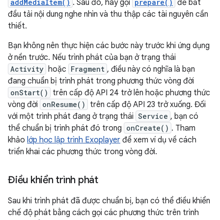
addMediaItem()
. Sau đó, hãy gọi
prepare()
để bắt
đầu tải nội dung nghe nhìn và thu thập các tài nguyên cần
thiết.
Bạn không nên thực hiện các bước này trước khi ứng dụng
ở nền trước. Nếu trình phát của bạn ở trạng thái
Activity
hoặc
Fragment
, điều này có nghĩa là bạn
đang chuẩn bị trình phát trong phương thức vòng đời
onStart()
trên cấp độ API 24 trở lên hoặc phương thức
vòng đời
onResume()
trên cấp độ API 23 trở xuống. Đối
với một trình phát đang ở trạng thái
Service
, bạn có
thể chuẩn bị trình phát đó trong
onCreate()
. Tham
khảo
lớp học lập trình Exoplayer
để xem ví dụ về cách
triển khai các phương thức trong vòng đời.
Điều khiển trình phát
Sau khi trình phát đã được chuẩn bị, bạn có thể điều khiển
chế độ phát bằng cách gọi các phương thức trên trình