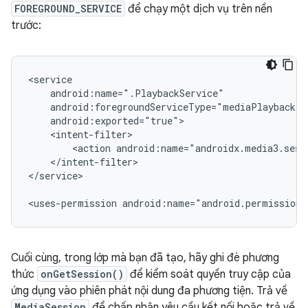
FOREGROUND_SERVICE
để chạy một dịch vụ trên nền
trước:
<action
</intent-filter>

</service>

<uses-permission
android:name="android.permission.
Cuối cùng, trong lớp mà bạn đã tạo, hãy ghi đè phương
thức
onGetSession()
để kiểm soát quyền truy cập của
ứng dụng vào phiên phát nội dung đa phương tiện. Trả về
MediaSession
để chấp nhận yêu cầu kết nối hoặc trả về