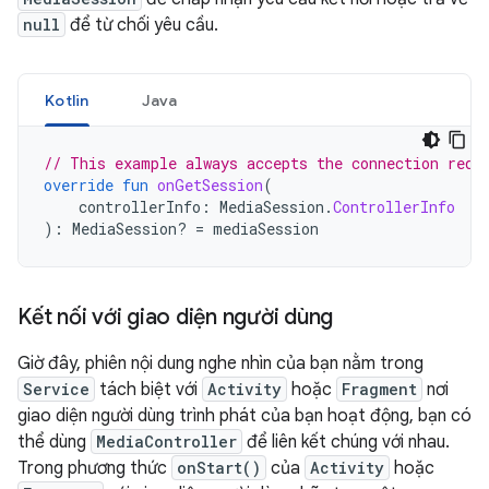
null
để từ chối yêu cầu.
Kotlin
Java
// This example always accepts the connection requ
override
fun
onGetSession
(
controllerInfo
:
MediaSession
.
ControllerInfo
):
MediaSession? 
=
mediaSession
Kết nối với giao diện người dùng
Giờ đây, phiên nội dung nghe nhìn của bạn nằm trong
Service
tách biệt với
Activity
hoặc
Fragment
nơi
giao diện người dùng trình phát của bạn hoạt động, bạn có
thể dùng
MediaController
để liên kết chúng với nhau.
Trong phương thức
onStart()
của
Activity
hoặc