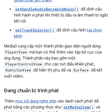
quyền phát âm thanh
setHandleAudioBecomingNoisy()
để định cấu
hình hành vi phát khi thiết bị đầu ra âm thanh bị ngắt
kết nối
setTrackSelector()
để định cấu hình
lựa chọn
kênh
Media3 cung cấp một thành phần giao diện người dùng
PlayerView
mà bạn có thể thêm vào tệp bố cục của
ứng dụng. Thành phần này bao gồm một
PlayerControlView
cho các nút điều khiển phát,
SubtitleView
để hiển thị phụ đề và
Surface
để kết
xuất video.
Đang chuẩn bị trình phát
Thêm
mục nội dung nghe nhìn
vào danh sách phát để
phát bằng các phương thức như
setMediaItem()
và