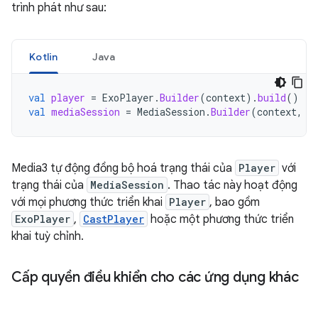
trình phát như sau:
Kotlin
Java
val
player
=
ExoPlayer
.
Builder
(
context
).
build
()
val
mediaSession
=
MediaSession
.
Builder
(
context
,
p
Media3 tự động đồng bộ hoá trạng thái của
Player
với
trạng thái của
MediaSession
. Thao tác này hoạt động
với mọi phương thức triển khai
Player
, bao gồm
ExoPlayer
,
CastPlayer
hoặc một phương thức triển
khai tuỳ chỉnh.
Cấp quyền điều khiển cho các ứng dụng khác