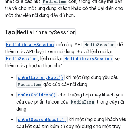
nhất của các nút
MediaItem
con, trong khi cây mà bạn
trả về cho một ứng dụng khách khác có thể đại diện cho
một thư viện nội dung đầy đủ hơn.
Tạo
Media
Library
Session
MediaLibrarySession
mở rộng API
MediaSession
để
thêm các API duyệt xem nội dung. So với lệnh gọi lại
MediaSession
, lệnh gọi lại
MediaLibrarySession
sẽ
thêm các phương thức như:
onGetLibraryRoot()
khi một ứng dụng yêu cầu
MediaItem
gốc của cây nội dung
onGetChildren()
cho trường hợp máy khách yêu
cầu các phần tử con của
MediaItem
trong cây nội
dung
onGetSearchResult()
khi một ứng dụng khách yêu
cầu kết quả tìm kiếm từ cây nội dung cho một truy