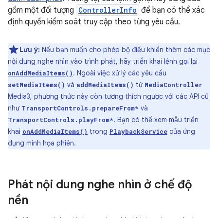
gồm một đối tượng
ControllerInfo
để bạn có thể xác
định quyền kiểm soát truy cập theo từng yêu cầu.
Lưu ý:
Nếu bạn muốn cho phép bộ điều khiển thêm các mục
nội dung nghe nhìn vào trình phát, hãy triển khai lệnh gọi lại
. Ngoài việc xử lý các yêu cầu
onAddMediaItems()
và
từ
setMediaItems()
addMediaItems()
MediaController
Media3, phương thức này còn tương thích ngược với các API cũ
như
và
TransportControls.prepareFrom*
. Bạn có thể xem mẫu triển
TransportControls.playFrom*
khai
trong
của ứng
onAddMediaItems()
PlaybackService
dụng minh họa phiên.
Phát nội dung nghe nhìn ở chế độ
nền