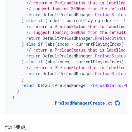
// return a PreloadStatus that is labelled b
// suggest loading 3000ms from the default s
return
DefaultPreloadManager
.
PreloadStatus
.
s
}
else
if
(
index
-
currentPlayingIndex
==
-
1
)
// return a PreloadStatus that is labelled b
// suggest loading 3000ms from the default s
return
DefaultPreloadManager
.
PreloadStatus
.
s
}
else
if
(
abs
(
index
-
currentPlayingIndex
)
==
// return a PreloadStatus that is labelled b
return
DefaultPreloadManager
.
PreloadStatus
.
P
}
else
if
(
abs
(
index
-
currentPlayingIndex
)
<
=
// return a PreloadStatus that is labelled b
return
DefaultPreloadManager
.
PreloadStatus
.
P
}
return
DefaultPreloadManager
.
PreloadStatus
.
PRE
}
}
PreloadManagerCreate
.
kt
代码要点