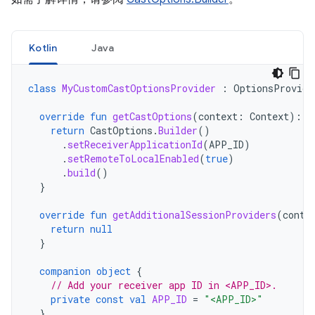
Kotlin
Java
class
MyCustomCastOptionsProvider
:
OptionsProvide
override
fun
getCastOptions
(
context
:
Context
):
C
return
CastOptions
.
Builder
()
.
setReceiverApplicationId
(
APP_ID
)
.
setRemoteToLocalEnabled
(
true
)
.
build
()
}
override
fun
getAdditionalSessionProviders
(
conte
return
null
}
companion
object
{
// Add your receiver app ID in <APP_ID>.
private
const
val
APP_ID
=
"<APP_ID>"
}