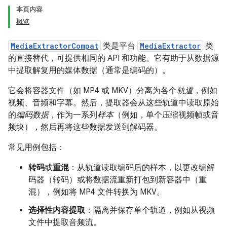
本页内容
概览
MediaExtractorCompat
类是平台
MediaExtractor
类
的直接替代，可提供相同的 API 和功能。它有助于从数据源
中提取解复用的媒体数据（通常是编码的）。
它会将容器文件（如 MP4 或 MKV）分离为各个
轨道
，例如
视频、音频和字幕。然后，提取器会从这些轨道中读取原始
的
编码数据
，作为一系列
样本
（例如，单个压缩视频帧或音
频块），然后再将这些数据发送到解码器。
常见用例包括：
转码
或
重混
：从轨道读取编码后的样本，以更改编解
码器（转码）或将数据流重新打包到新容器中（重
混），例如将 MP4 文件转换为 MKV。
选择性内容提取
：隔离并保存单个轨道，例如从视频
文件中提取音频流。