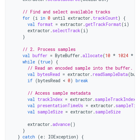
// Find and select available tracks
for
(
i
in
0
until
extractor
.
trackCount
)
{
val
format
=
extractor
.
getTrackFormat
(
i
)
extractor
.
selectTrack
(
i
)
}
// 2. Process samples
val
buffer
=
ByteBuffer
.
allocate
(
10
*
1024
*
1
while
(
true
)
{
// Read an encoded sample into the buffer.
val
bytesRead
=
extractor
.
readSampleData
(
buf
if
(
bytesRead
 < 
0
)
break
// Access sample metadata
val
trackIndex
=
extractor
.
sampleTrackIndex
val
presentationTimeUs
=
extractor
.
sampleTim
val
sampleSize
=
extractor
.
sampleSize
extractor
.
advance
()
}
}
catch
(
e
:
IOException
)
{