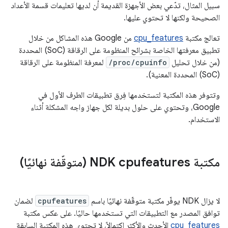
سبيل المثال، تدّعي بعض الأجهزة القديمة أن لديها تعليمات قسمة الأعداد
الصحيحة ولكنها لا تحتوي عليها.
تعالج مكتبة
cpu_features
من Google هذه المشاكل من خلال
تطبيق معرفتها الخاصة بشرائح المنظومة على الرقاقة (SoC) المحددة
(من خلال تحليل
/proc/cpuinfo
لمعرفة المنظومة على الرقاقة
(SoC) المحددة المعنية).
وتتوفر هذه المكتبة لتستخدمها فِرق تطبيقات الطرف الأول في
Google، وتحتوي على حلول بديلة لكل جهاز واجه المشكلة أثناء
الاستخدام.
مكتبة NDK cpufeatures (متوقّفة نهائيًا)
لا يزال NDK يوفّر مكتبة متوقّفة نهائيًا باسم
cpufeatures
لضمان
توافق المصدر مع التطبيقات التي تستخدمها حاليًا. على عكس مكتبة
cpu_features
الأحدث والأكثر اكتمالاً، لا تحتوي هذه المكتبة السابقة