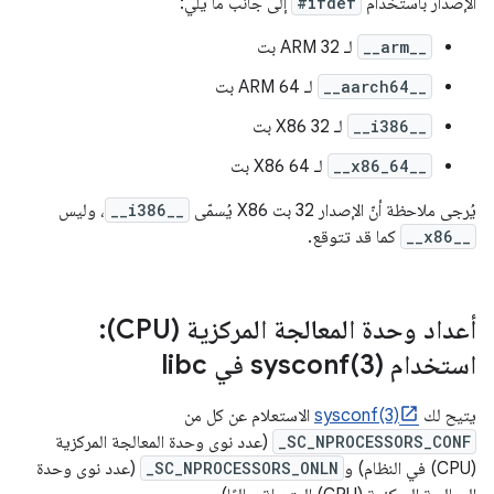
الإصدار باستخدام
#ifdef
إلى جانب ما يلي:
__arm__
لـ ARM 32 بت
__aarch64__
لـ ARM 64 بت
__i386__
لـ X86 32 بت
__x86_64__
لـ X86 64 بت
يُرجى ملاحظة أنّ الإصدار 32 بت X86 يُسمّى
__i386__
، وليس
__x86__
كما قد تتوقع.
أعداد وحدة المعالجة المركزية (CPU):
استخدام
3) في libc
sysconf(
يتيح لك
sysconf(3)
الاستعلام عن كل من
_SC_NPROCESSORS_CONF
(عدد نوى وحدة المعالجة المركزية
(CPU) في النظام) و
_SC_NPROCESSORS_ONLN
(عدد نوى وحدة