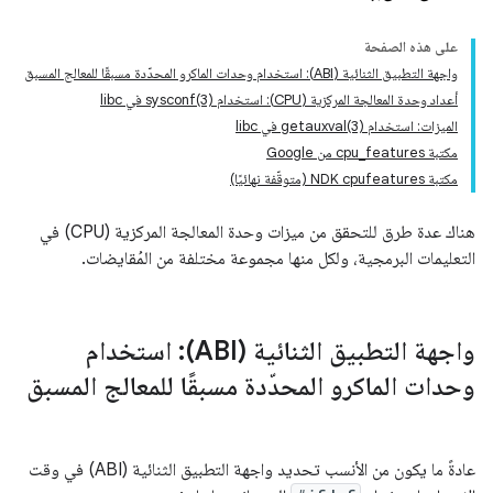
على هذه الصفحة
واجهة التطبيق الثنائية (ABI): استخدام وحدات الماكرو المحدّدة مسبقًا للمعالج المسبق
أعداد وحدة المعالجة المركزية (CPU): استخدام sysconf(3) في libc
الميزات: استخدام getauxval(3) في libc
مكتبة cpu_features من Google
مكتبة NDK cpufeatures (متوقّفة نهائيًا)
هناك عدة طرق للتحقق من ميزات وحدة المعالجة المركزية (CPU) في
التعليمات البرمجية، ولكل منها مجموعة مختلفة من المُقايضات.
واجهة التطبيق الثنائية (ABI): استخدام
وحدات الماكرو المحدّدة مسبقًا للمعالج المسبق
عادةً ما يكون من الأنسب تحديد واجهة التطبيق الثنائية (ABI) في وقت