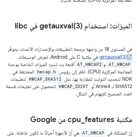
المعالجة المركزية (CPU) المتصلة حاليًا).
الميزات: استخدام
3) في libc
getauxval(
في المستوى 18 من واجهة برمجة التطبيقات والإصدارات الأحدث، يتوفّر
getauxval(3)
في مكتبة C على Android. تعرض الوسيطات
AT_HWCAP
و
AT_HWCAP2
أقنعة بت تسرد الميزات الخاصة بوحدة
المعالجة المركزية (CPU). انظر إلى رؤوس
hwcap.h
المختلفة في
NDK لتحديد الثوابت للمقارنة بها، مثل
HWCAP_SHA512
لتعليمات
SHA512 لـ Arm64 أو
HWCAP_IDIVT
للحصول على تعليمات قسمة
العدد الصحيح للإبهام في الشكل.
مكتبة cpu
features من Google
_
إنّ المشكلة في
AT_HWCAP
هي أنّ الأجهزة أحيانًا ما تكون خاطئة. على