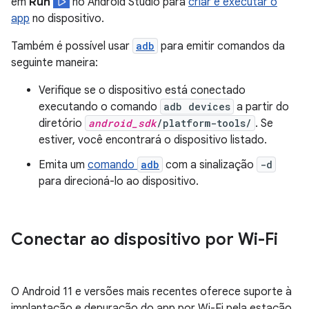
em
Run
no Android Studio para
criar e executar o
app
no dispositivo.
Também é possível usar
adb
para emitir comandos da
seguinte maneira:
Verifique se o dispositivo está conectado
executando o comando
adb devices
a partir do
diretório
android_sdk
/platform-tools/
. Se
estiver, você encontrará o dispositivo listado.
Emita um
comando
adb
com a sinalização
-d
para direcioná-lo ao dispositivo.
Conectar ao dispositivo por Wi-Fi
O Android 11 e versões mais recentes oferece suporte à
implantação e depuração do app por Wi-Fi pela estação