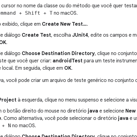
 cursor no nome da classe ou do método que você quer testa
ommand + Shift + T
no macOS.
 exibido, clique em
Create New Test…
.
de diálogo
Create Test
, escolha
JUnit4
, edite os campos e 
OK
.
de diálogo
Choose Destination Directory
, clique no conjun
ste que você quer criar:
androidTest
para um teste instrume
 local. Em seguida, clique em
OK
.
a, você pode criar um arquivo de teste genérico no conjunto
Project
à esquerda, clique no menu suspenso e selecione a vi
m o botão direito do mouse no diretório
java
e selecione
New 
e
. Como alternativa, você pode selecionar o diretório
java
e u
 + N
no macOS.
de diálogo
Choose Destination Directory
, clique no conjun