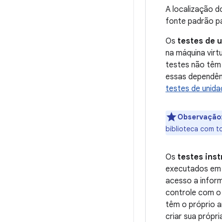
A localização d
fonte padrão pa
Os
testes de 
na máquina vir
testes não têm
essas dependênc
testes de unida
Observação
biblioteca com t
Os
testes ins
executados em 
acesso a infor
controle com o
têm o próprio 
criar sua própr