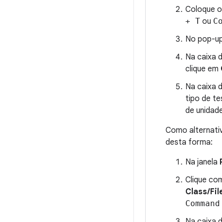
Coloque o
+ T
ou
C
No pop-up
Na caixa 
clique em
Na caixa 
tipo de te
de unidade
Como alternativ
desta forma:
Na janela
Clique co
Class/Fil
Command
Na caixa 