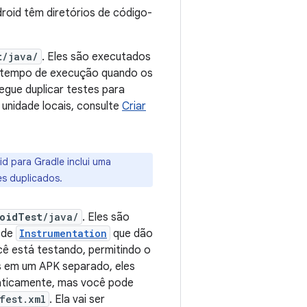
droid têm diretórios de código-
t
/java/
. Eles são executados
 o tempo de execução quando os
gue duplicar testes para
unidade locais, consulte
Criar
d para Gradle inclui uma
es duplicados.
oidTest
/java/
. Eles são
 de
Instrumentation
que dão
cê está testando, permitindo o
s em um APK separado, eles
aticamente, mas você pode
fest.xml
. Ela vai ser