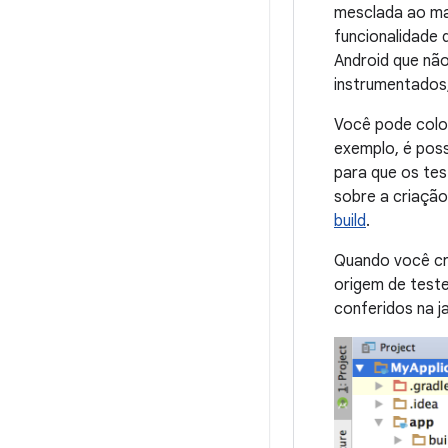
mesclada ao ma
funcionalidade 
Android que não
instrumentados
Você pode coloc
exemplo, é poss
para que os te
sobre a criação
build
.
Quando você cri
origem de teste
conferidos na j