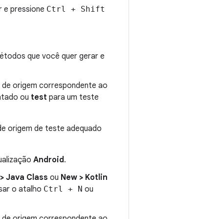
r e pressione
Ctrl + Shift
métodos que você quer gerar e
to de origem correspondente ao
ntado ou
test
para um teste
 de origem de teste adequado
sualização
Android
.
> Java Class
ou
New > Kotlin
sar o atalho
Ctrl + N
ou
to de origem correspondente ao