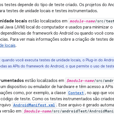
os testes depende do tipo de teste criado. Os projetos do An
ra testes de unidade locais e testes instrumentados.
unidade locais
estão localizados em
module-name
/src/
tes
tual Java (JVM) local do computador e usados para minimizar
 dependências de framework do Android ou quando você conse
ias. Para ver mais informações sobre a criação de testes de 
de locais
.
:
quando você executa testes de unidade locais, o Plug-in do Androi
odas as APIs do framework do Android, o que permite o uso de test
trumentados
estão localizados em
$module-name
/src/
andr
um dispositivo ou emulador de hardware e têm acesso a APIs
mações como, por exemplo, a classe
Context
, no app que vo
 código de teste. Como os testes instrumentados são criado
arquivo
AndroidManifest.xml
. Esse arquivo é gerado autom
ia versão em
$module-name
/src/
androidTest
/AndroidMani