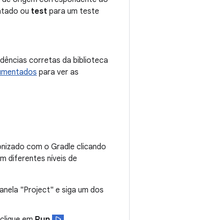
ntado ou
test
para um teste
dências corretas da biblioteca
rumentados
para ver as
ronizado com o Gradle clicando
 diferentes níveis de
 janela "Project" e siga um dos
 clique em
Run
.