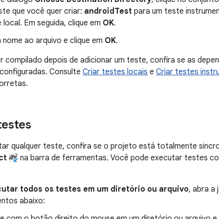
ste que você quer criar:
androidTest
para um teste instrume
 local. Em seguida, clique em
OK
.
m nome ao arquivo e clique em
OK
.
r compilado depois de adicionar um teste, confira se as depen
 configuradas. Consulte
Criar testes locais
e
Criar testes inst
orretas.
testes
ar qualquer teste, confira se o projeto está totalmente sinc
ct
na barra de ferramentas. Você pode executar testes com
utar todos os testes em um diretório ou arquivo
, abra a
ntos abaixo:
ue com o botão direito do mouse em um diretório ou arquivo e