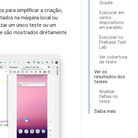
Gradle
s para simplificar a criação,
Executar em
tados na máquina local ou
vários
dispositivos
izar um único teste ou um
em paralelo
ste são mostrados diretamente
Executar no
Firebase Test
Lab
Ver cobertura
de teste
Ver os
resultados dos
testes
Analisar
falhas no
teste
Saiba mais