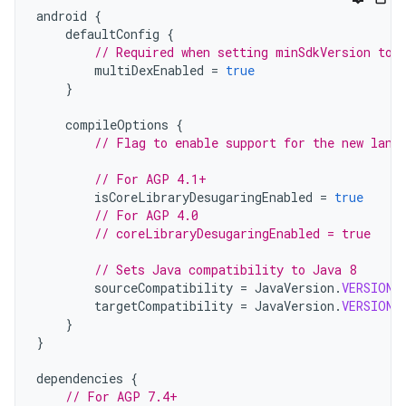
android
{
defaultConfig
{
// Required when setting minSdkVersion to 
multiDexEnabled
=
true
}
compileOptions
{
// Flag to enable support for the new lang
// For AGP 4.1+
isCoreLibraryDesugaringEnabled
=
true
// For AGP 4.0
// coreLibraryDesugaringEnabled = true
// Sets Java compatibility to Java 8
sourceCompatibility
=
JavaVersion
.
VERSION_
targetCompatibility
=
JavaVersion
.
VERSION_
}
}
dependencies
{
// For AGP 7.4+