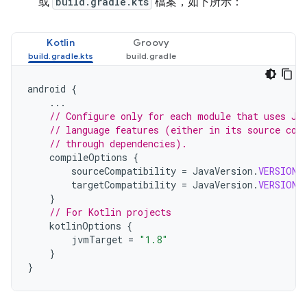
或
build.gradle.kts
檔案，如下所示：
Kotlin
Groovy
android
{
...
// Configure only for each module that uses Ja
// language features (either in its source cod
// through dependencies).
compileOptions
{
sourceCompatibility
=
JavaVersion
.
VERSION_
targetCompatibility
=
JavaVersion
.
VERSION_
}
// For Kotlin projects
kotlinOptions
{
jvmTarget
=
"1.8"
}
}