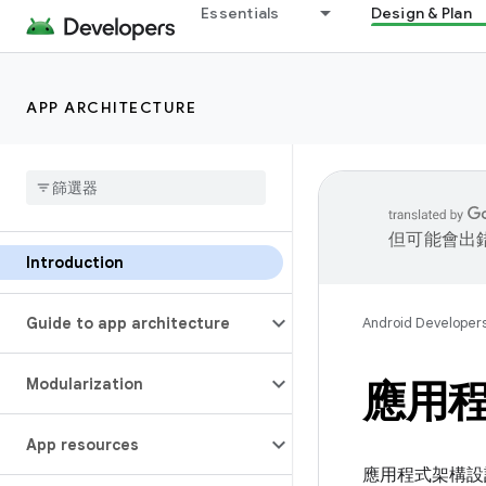
Essentials
Design & Plan
APP ARCHITECTURE
但可能會出
Introduction
Guide to app architecture
Android Developer
Modularization
應用
App resources
應用程式架構設