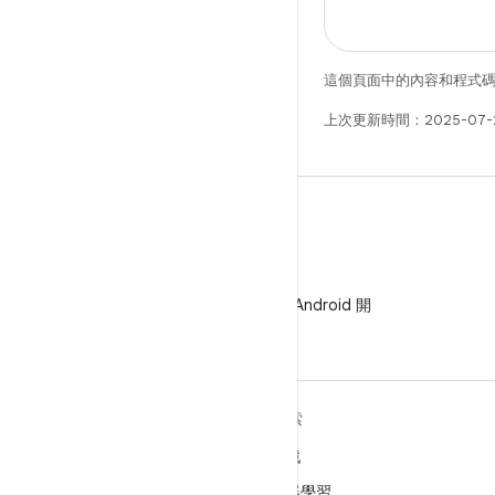
這個頁面中的內容和程式
上次更新時間：2025-07-
WeChat
在 WeChat 上追蹤 Android 開
發人員
深入瞭解 ANDROID
探索
Android
遊戲
企業專用 Android
機器學習