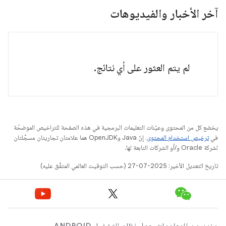
آخر الأخبار والفيديوهات
لم يتم العثور على أي نتائج.
يخضع كل من المحتوى وعيّنات التعليمات البرمجية في هذه الصفحة للتراخيص الموضحّة
في
ترخيص استخدام المحتوى
. إنّ Java وOpenJDK هما علامتان تجاريتان مسجَّلتان
لشركة Oracle و/أو الشركات التابعة لها.
تاريخ التعديل الأخير: 2025-07-27 (حسب التوقيت العالمي المتفَّق عليه)
مزيد من المعلومات حول نظام التشغيل ANDROID