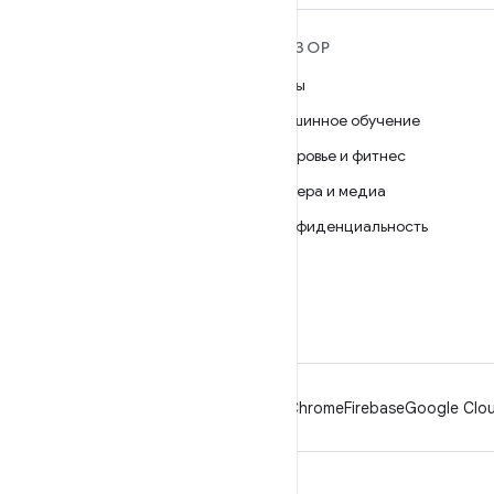
ПОДРОБНЕЕ ОБ ОС
ОБЗОР
ANDROID
Игры
Android
Машинное обучение
Android for Enterprise
Здоровье и фитнес
Безопасность
Камера и медиа
Исходный код
Конфиденциальность
Новости
5G
Блог
Подкасты
Android
Chrome
Firebase
Google Clou