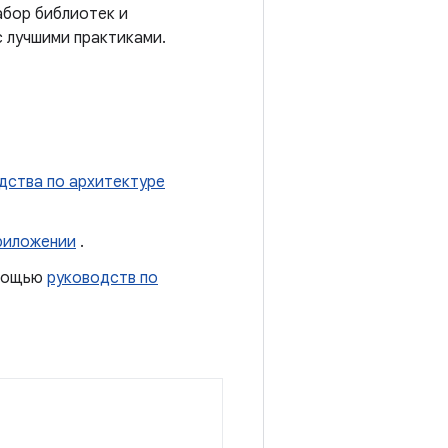
абор библиотек и
с лучшими практиками.
дства по архитектуре
приложении
.
омощью
руководств по