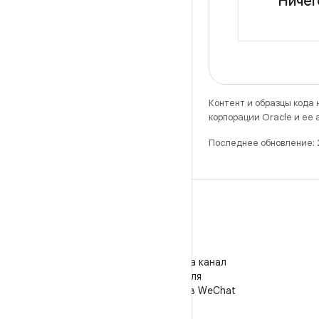
Ничег
Контент и образцы кода
корпорации Oracle и ее
Последнее обновление:
WeChat
Подпишитесь на канал
"Android для
разработчиков" в WeChat