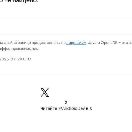
о не найдено.
 на этой странице предоставлены по
лицензиям
. Java и OpenJDK – это 
 аффилированных лиц.
 2025-07-29 UTC.
X
Читайте @AndroidDev в X