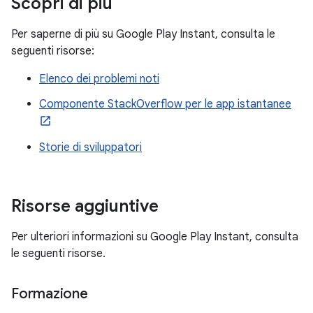
Scopri di più
Per saperne di più su Google Play Instant, consulta le
seguenti risorse:
Elenco dei problemi noti
Componente StackOverflow per le app istantanee
Storie di sviluppatori
Risorse aggiuntive
Per ulteriori informazioni su Google Play Instant, consulta
le seguenti risorse.
Formazione