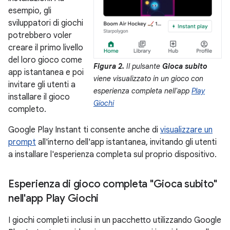
esempio, gli
sviluppatori di giochi
potrebbero voler
creare il primo livello
del loro gioco come
Figura 2.
Il pulsante
Gioca subito
app istantanea e poi
viene visualizzato in un gioco con
invitare gli utenti a
esperienza completa nell'app
Play
installare il gioco
Giochi
completo.
Google Play Instant ti consente anche di
visualizzare un
prompt
all'interno dell'app istantanea, invitando gli utenti
a installare l'esperienza completa sul proprio dispositivo.
Esperienza di gioco completa "Gioca subito"
nell'app Play Giochi
I giochi completi inclusi in un pacchetto utilizzando Google