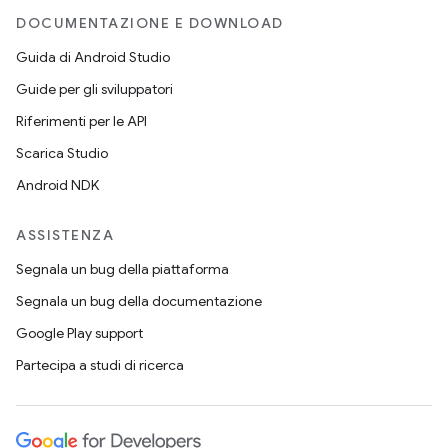
DOCUMENTAZIONE E DOWNLOAD
Guida di Android Studio
Guide per gli sviluppatori
Riferimenti per le API
Scarica Studio
Android NDK
ASSISTENZA
Segnala un bug della piattaforma
Segnala un bug della documentazione
Google Play support
Partecipa a studi di ricerca