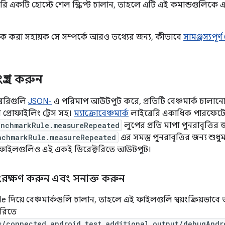
 একটি হোস্টে শেল স্ক্রিপ্ট চালান, তাহলে এটি এই কমান্ডগুলিকে এ
ক করা সহায়ক সে সম্পর্কে আরও তথ্যের জন্য, কীভাবে
সামঞ্জস্যপূর্
্রহ করুন
্রেরিগুলি
JSON-
এ পরিমাপ আউটপুট করে, প্রতিটি বেঞ্চমার্ক চালা
 প্রোফাইলিং ট্রেস সহ।
ম্যাক্রোবেঞ্চমার্ক
লাইব্রেরি একাধিক পারফেট
enchmarkRule.measureRepeated
লুপের প্রতি মাপা পুনরাবৃত্তির
nchmarkRule.measureRepeated
এর সমস্ত পুনরাবৃত্তির জন্য শুধ
স ফাইলগুলিও এই একই ডিরেক্টরিতে আউটপুট।
রক্ষণ করুন এবং সনাক্ত করুন
 দিয়ে বেঞ্চমার্কগুলি চালান, তাহলে এই ফাইলগুলি স্বয়ংক্রিয়ভা
টরিতে
s/connected_android_test_additional_output/debugAndr