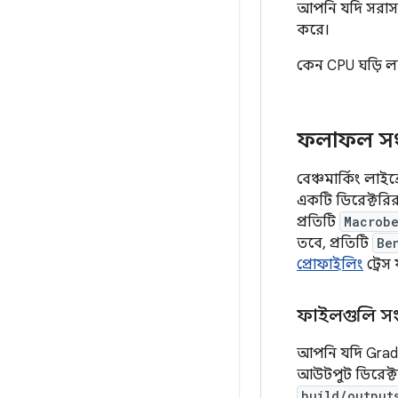
আপনি যদি সরাসরি
করে।
কেন CPU ঘড়ি ল
ফলাফল সংগ
বেঞ্চমার্কিং লাইব
একটি ডিরেক্টরির
প্রতিটি
Macrob
তবে, প্রতিটি
Be
প্রোফাইলিং
ট্রে
ফাইলগুলি সং
আপনি যদি Gradle
আউটপুট ডিরেক্
build/output