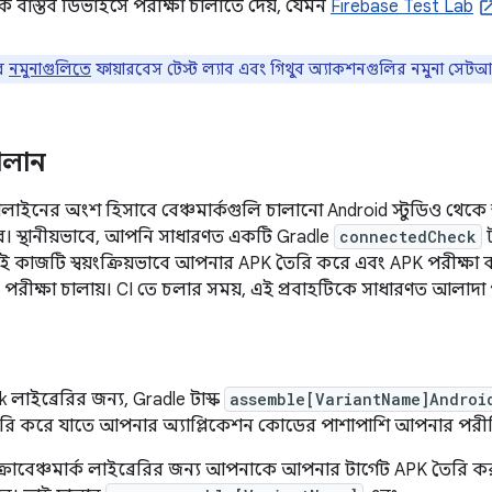
বাস্তব ডিভাইসে পরীক্ষা চালাতে দেয়, যেমন
Firebase Test Lab
র
নমুনাগুলিতে
ফায়ারবেস টেস্ট ল্যাব এবং গিথুব অ্যাকশনগুলির নমুনা সেটআ
চালান
ইনের অংশ হিসাবে বেঞ্চমার্কগুলি চালানো Android স্টুডিও থেকে স্
। স্থানীয়ভাবে, আপনি সাধারণত একটি Gradle
connectedCheck
ট
এই কাজটি স্বয়ংক্রিয়ভাবে আপনার APK তৈরি করে এবং APK পরীক্ষা কর
রীক্ষা চালায়। CI তে চলার সময়, এই প্রবাহটিকে সাধারণত আলাদা পর
লাইব্রেরির জন্য, Gradle টাস্ক
assemble[VariantName]Androi
ৈরি করে যাতে আপনার অ্যাপ্লিকেশন কোডের পাশাপাশি আপনার পরী
াক্রোবেঞ্চমার্ক লাইব্রেরির জন্য আপনাকে আপনার টার্গেট APK তৈর