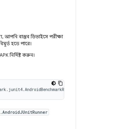
্য, আপনি বাস্তব ডিভাইসে পরীক্ষা
মূর্ত হতে পারে।
PK নির্দিষ্ট করুন।
ark.junit4.AndroidBenchmarkRunner
r.AndroidJUnitRunner