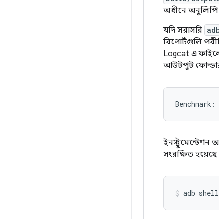
অধীনে অনুলিপি
যদি সরাসরি
ad
রিপোর্টগুলি পরীক
Logcat এ ফাইলের 
আউটপুট ফোল্ডা
ইনস্ট্রুমেন্টেশন আ
সংরক্ষিত হয়েছ
adb
shell