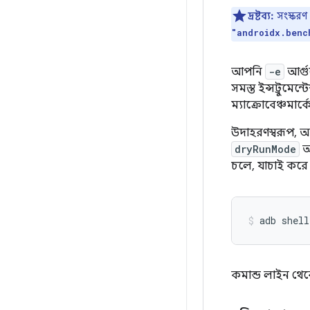
দ্রষ্টব্য:
সংস্করণ
"androidx.benc
আপনি
-e
আর্গ
সমস্ত ইন্সট্রুমে
ম্যাক্রোবেঞ্চমার্
উদাহরণস্বরূপ, আ
dryRunMode
আর
চলে, যাচাই করে 
adb
shell
কমান্ড লাইন থেক