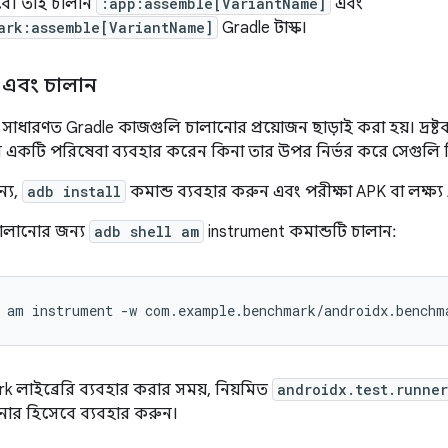
বে। তাই চালান
:app:assemble[VariantName]
এবং
ark:assemble[VariantName]
Gradle টাস্ক।
 এবং চালান
সাধারণত Gradle কাজগুলি চালানোর প্রয়োজন ছাড়াই করা হয়। দ্রষ্টব
 একটি পরিষেবা ব্যবহার করেন কিনা তার উপর নির্ভর করে সেগুলি বি
্য,
adb install
কমান্ড ব্যবহার করুন এবং পরীক্ষা APK বা লক্ষ্য A
 চালানোর জন্য
adb shell am
instrument কমান্ডটি চালান:
am
instrument
-w
com.example.benchmark/androidx.benchm
লাইব্রেরি ব্যবহার করার সময়, নিয়মিত
androidx.test.runne
 রানার হিসেবে ব্যবহার করুন।