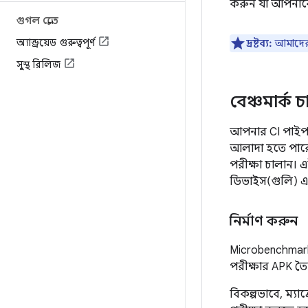
করুন যা আপনাকে 
গুগল প্লেতে
অ্যান্ড্রয়েড গুরুত্বপূর্ণ
দ্রষ্টব্য:
আমাদে
সুস্থ রিলিজ
বেঞ্চমার্ক 
আপনার CI পাইপলা
আলাদা হতে পারে
পরীক্ষা চালান। 
ডিভাইস(গুলি) এ প
নির্মাণ করুন
Microbenchmark 
পরীক্ষার APK ত
বিকল্পভাবে, ম্য