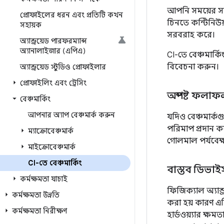
আপনি সময়ের সাথ
প্রোফাইলের ধরন এবং প্রতিটি কখন
চিনতে কন্টিনিউয়া
সহায়ক
সরবরাহ করে।
অ্যান্ড্রয়েড পারফরম্যান্স
অ্যানালাইজার (এপিএ)
CI-তে বেঞ্চমার্
বিবেচনা করুন।
অ্যান্ড্রয়েড স্টুডিও প্রোফাইলার
প্রোফাইলিং এবং ট্রেসিং
অস্পষ্ট ফলাফ
বেঞ্চমার্কিং
আপনার অ্যাপ বেঞ্চমার্ক করুন
যদিও বেঞ্চমার্কগ
পরিমাপ প্রদান ক
ম্যাক্রোবেঞ্চমার্ক
গোলমাল পর্যবেক্
মাইক্রোবেঞ্চমার্ক
CI-তে বেঞ্চমার্কিং
বাস্তব ডিভাই
কর্মক্ষমতা যাচাই
ফিজিক্যাল অ্যান
কর্মক্ষমতা উন্নতি
করা হয় কারণ এট
কর্মক্ষমতা নিরীক্ষণ
হার্ডওয়্যার ক্ষ