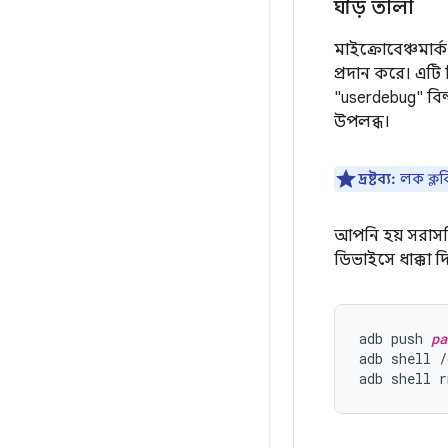
ঘড়ি তালা
মাইক্রোবেঞ্চমার
প্রদান করে। এটি
"userdebug" বি
উপলব্ধ।
দ্রষ্টব্য:
লক ক্লকি
আপনি হয় সরাসরি
ডিভাইসে ধাক্কা 
adb push 
pa
adb shell /