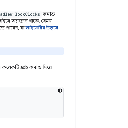
radlew lockClocks
কমান্ড
াইসে অ্যাক্সেস থাকে, যেমন
রতে পারেন, যা
লাইব্রেরির উত্সে
ি কয়েকটি adb কমান্ড দিয়ে