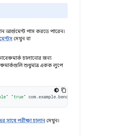
শন আর্গুমেন্ট পাস করতে পারেন।
ুমেন্টস
দেখুন বা
বেঞ্চমার্ক চালানোর জন্য
চমার্কগুলি শুধুমাত্র একক লুপে
ble"
"true"
com.example.benchmark/androidx.benchmark.ju
র সাথে পরীক্ষা চালান
দেখুন।