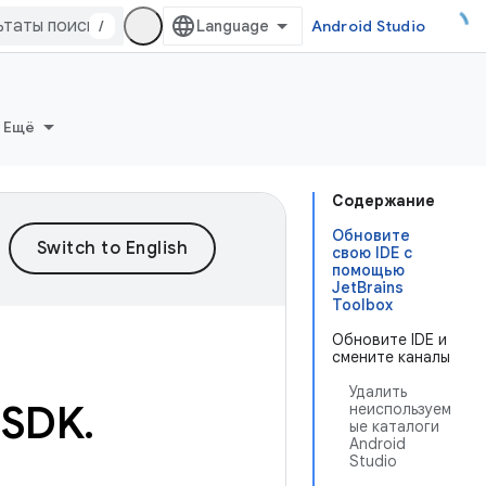
/
Android Studio
Ещё
Содержание
Обновите
свою IDE с
помощью
JetBrains
Toolbox
Обновите IDE и
смените каналы
Удалить
 SDK
.
неиспользуем
ые каталоги
Android
Studio