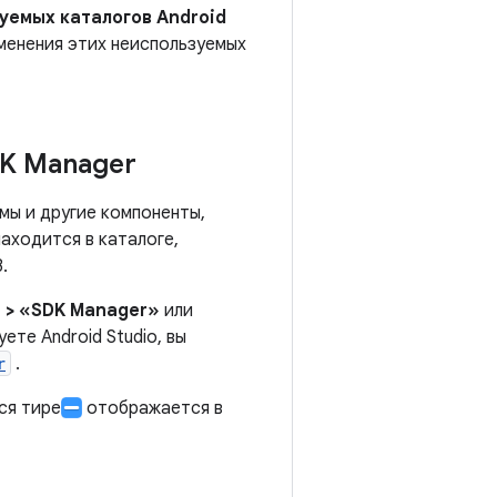
уемых каталогов Android
менения этих неиспользуемых
K Manager
мы и другие компоненты,
аходится в каталоге,
.
 > «SDK Manager»
или
ете Android Studio, вы
r
.
ся тире
отображается в