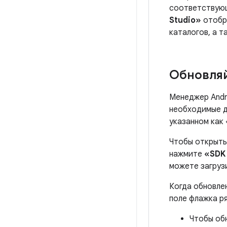
соответствующ
Studio»
отобра
каталогов, а т
Обновляй
Менеджер Andr
необходимые д
указанном как
Чтобы открыть 
нажмите
«SDK
можете загруз
Когда обновлен
поле флажка р
Чтобы об