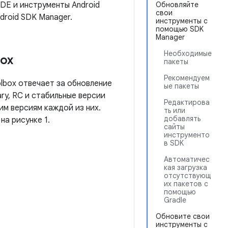
IDE и инструменты Android
Обновляйте
свои
droid SDK Manager.
инструменты с
помощью SDK
Manager
Необходимые
box
пакеты
Рекомендуем
olbox отвечает за обновление
ые пакеты
ary, RC и стабильные версии
Редактирова
им версиям каждой из них.
ть или
добавлять
на рисунке 1.
сайты
инструменто
в SDK
Автоматичес
кая загрузка
отсутствующ
их пакетов с
помощью
Gradle
Обновите свои
инструменты с