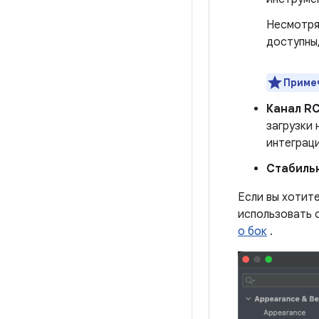
Несмотря
доступны,
Приме
Канал RC
загрузки
интеграци
Стабиль
Если вы хотит
использовать 
о бок
.