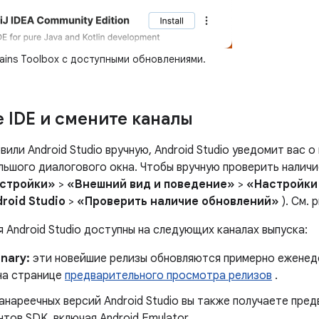
ains Toolbox с доступными обновлениями.
 IDE и смените каналы
вили Android Studio вручную, Android Studio уведомит вас о
ьшого диалогового окна. Чтобы вручную проверить наличи
стройки»
>
«Внешний вид и поведение»
>
«Настройки
roid Studio
>
«Проверить наличие обновлений»
). См. 
 Android Studio доступны на следующих каналах выпуска:
nary:
эти новейшие релизы обновляются примерно еженеде
 на странице
предварительного просмотра релизов
.
нареечных версий Android Studio вы также получаете пре
тов SDK, включая Android Emulator.