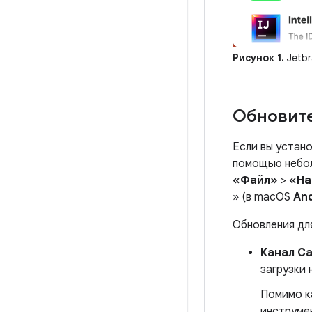
Рисунок 1.
Jetbr
Обновите
Если вы устано
помощью небол
«Файл»
>
«На
» (в macOS
And
Обновления для
Канал Ca
загрузки
Помимо ка
инструмен