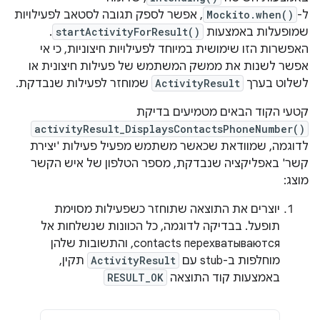
ל-
Mockito.when()
, אפשר לספק תגובה לסטאב לפעילויות
שמופעלות באמצעות
startActivityForResult()
.
האפשרות הזו שימושית במיוחד לפעילויות חיצוניות, כי אי
אפשר לשנות את ממשק המשתמש של פעילות חיצונית או
לשלוט בערך
ActivityResult
שמוחזר לפעילות שנבדקת.
קטעי הקוד הבאים מטמיעים בדיקת
activityResult_DisplaysContactsPhoneNumber()
לדוגמה, שמוודאת שכאשר משתמש מפעיל פעילות 'יצירת
קשר' באפליקציה שנבדקת, מספר הטלפון של איש הקשר
מוצג:
יוצרים את התוצאה שתוחזר כשפעילות מסוימת
תופעל. בבדיקה לדוגמה, כל הכוונות שנשלחות אל
contacts перехватываются, והתשובות שלהן
מוחלפות ב-stub עם
ActivityResult
תקין,
באמצעות קוד התוצאה
RESULT_OK