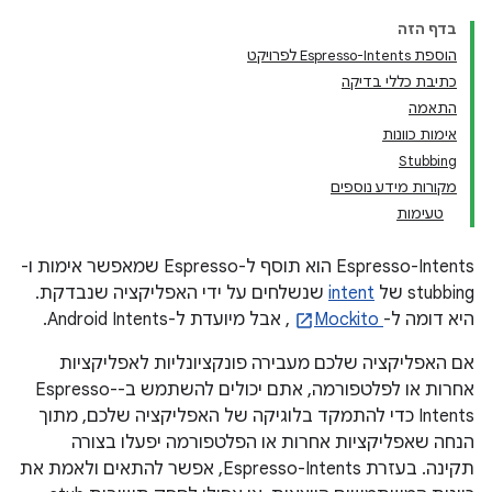
בדף הזה
הוספת Espresso-Intents לפרויקט
כתיבת כללי בדיקה
התאמה
אימות כוונות
Stubbing
מקורות מידע נוספים
טעימות
‫Espresso-Intents הוא תוסף ל-Espresso שמאפשר אימות ו-
stubbing של
intent
שנשלחים על ידי האפליקציה שנבדקת.
היא דומה ל-
Mockito
, אבל מיועדת ל-Android Intents.
אם האפליקציה שלכם מעבירה פונקציונליות לאפליקציות
אחרות או לפלטפורמה, אתם יכולים להשתמש ב-Espresso-
Intents כדי להתמקד בלוגיקה של האפליקציה שלכם, מתוך
הנחה שאפליקציות אחרות או הפלטפורמה יפעלו בצורה
תקינה. בעזרת Espresso-Intents, אפשר להתאים ולאמת את