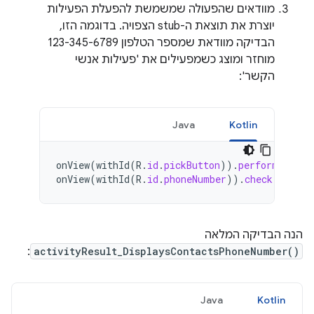
מוודאים שהפעולה שמשמשת להפעלת הפעילות
יוצרת את תוצאת ה-stub הצפויה. בדוגמה הזו,
הבדיקה מוודאת שמספר הטלפון
123-345-6789
מוחזר ומוצג כשמפעילים את 'פעילות אנשי
הקשר':
Java
Kotlin
onView
(
withId
(
R
.
id
.
pickButton
)).
perform
(
click
onView
(
withId
(
R
.
id
.
phoneNumber
)).
check
(
matche
הנה הבדיקה המלאה
:
activityResult_DisplaysContactsPhoneNumber()
Java
Kotlin