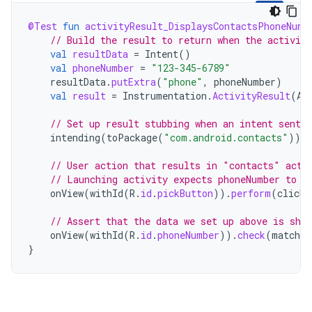
@Test
fun
activityResult_DisplaysContactsPhoneNumb
// Build the result to return when the activity
val
resultData
=
Intent
()
val
phoneNumber
=
"123-345-6789"
resultData
.
putExtra
(
"phone"
,
phoneNumber
)
val
result
=
Instrumentation
.
ActivityResult
(
Ac
// Set up result stubbing when an intent sent 
intending
(
toPackage
(
"com.android.contacts"
)).
r
// User action that results in "contacts" acti
// Launching activity expects phoneNumber to b
onView
(
withId
(
R
.
id
.
pickButton
)).
perform
(
click
(
// Assert that the data we set up above is show
onView
(
withId
(
R
.
id
.
phoneNumber
)).
check
(
matches
}