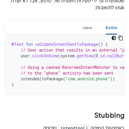
שמופעלת על ידי פעילות חיצונית של 'טלפון', אבל לא יוצרת
stub לתשובות:
Java
Kotlin
@Test
fun
validateIntentSentToPackage
()
{
// User action that results in an external "ph
user
.
clickOnView
(
system
.
getView
(
R
.
id
.
callButto
// Using a canned RecordedIntentMatcher to vali
// to the "phone" activity has been sent.
intended
(
toPackage
(
"com.android.phone"
))
}
Stubbing
באמצעות השיטה
intending()
, שדומה