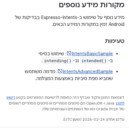
מקורות מידע נוספים
מידע נוסף על שימוש ב-Espresso-Intents בבדיקות של
Android זמין במקורות המידע הבאים.
טעימות
IntentsBasicSample
: שימוש בסיסי
ב-
intended()
וב-
intending()
.
IntentsAdvancedSample
: מדמה משתמש
שמביא מפת סיביות באמצעות המצלמה.
דוגמאות התוכן והקוד שבדף הזה כפופות לרישיונות המפורטים בקטע
רישיון
לתוכן
.‏ Java ו-OpenJDK הם סימנים מסחריים או סימנים מסחריים רשומים
של חברת Oracle ו/או של השותפים העצמאיים שלה.
עדכון אחרון: 2026-02-24 (שעון UTC).