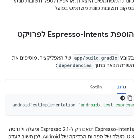
כוונות המשתמשים היוצאות, או אפילו לספק תשובות stub
במקום תשובות כוונת משתמש בפועל.
הוספת Espresso-Intents לפרויקט
בקובץ
app/build.gradle
של האפליקציה, מוסיפים את
השורה הבאה בתוך
dependencies
:
גרוב
Kotlin
androidTestImplementation
'androidx.test.espresso:
‫Espresso-Intents תואם רק ל-Espresso 2.1 ומעלה ולגרסה
0.3 ומעלה של ספריות הבדיקה של Android, לכן חשוב לעדכן