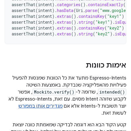
assertThat
(
intent
).
categories
().
containsExactly
(
In
assertThat
(
intent
).
hasData
(
Uri
.
parse
(
"www.google.c
assertThat
(
intent
).
extras
().
containsKey
(
"key1"
)
assertThat
(
intent
).
extras
().
string
(
"key1"
).
isEqua
assertThat
(
intent
).
extras
().
containsKey
(
"key2"
)
assertThat
(
intent
).
extras
().
string
(
"key2"
).
isEqua
אימות כוונות
‫Espresso-Intents מתעד את כל הכוונות שמנסות להפעיל
פעילויות מהאפליקציה שנבדקת. באמצעות השיטה
intended()
, שדומה ל-
Mockito.verify()
, אפשר
לקבוע שזוהה Intent מסוים. עם זאת, Espresso-Intents לא
יוצר תשובות ל-Intents אלא אם
מגדירים אותו במפורש
לעשות זאת.
קטע הקוד הבא הוא דוגמה לבדיקה שמאמתת כוונה יוצאת