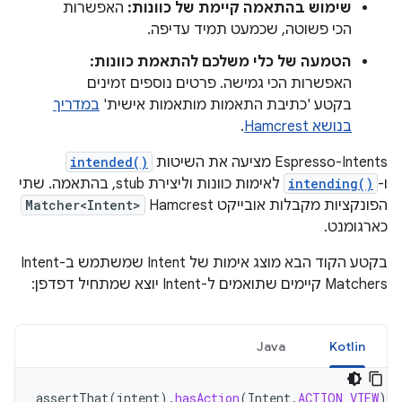
שימוש בהתאמה קיימת של כוונות:
האפשרות
הכי פשוטה, שכמעט תמיד עדיפה.
הטמעה של כלי משלכם להתאמת כוונות:
האפשרות הכי גמישה. פרטים נוספים זמינים
בקטע 'כתיבת התאמות מותאמות אישית'
במדריך
בנושא Hamcrest
.
‫Espresso-Intents מציעה את השיטות
intended()
ו-
intending()
לאימות כוונות וליצירת stub, בהתאמה. שתי
הפונקציות מקבלות אובייקט Hamcrest
Matcher<Intent>
כארגומנט.
בקטע הקוד הבא מוצג אימות של Intent שמשתמש ב-Intent
Matchers קיימים שתואמים ל-Intent יוצא שמתחיל דפדפן:
Java
Kotlin
assertThat
(
intent
).
hasAction
(
Intent
.
ACTION_VIEW
)