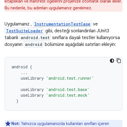
kitaplıkları ve manifest öğelerini projenize otomatik olarak ekler.
Bu nedenle, bu adımları uygulamanız gerekmez.
Uygulamanız ,
InstrumentationTestCase
ve
TestSuiteLoader
gibi, desteği sonlandırılan JUnit3
tabanlı
android.test
sınıflara dayalı testler kullanıyorsa
dosyanın
android
bölümüne aşağıdaki satırları ekleyin:
android
{
...
useLibrary
'android.test.runner'
useLibrary
'android.test.base'
useLibrary
'android.test.mock'
}
Not:
Yalnızca uygulamanızda kullanılan sınıfları içeren