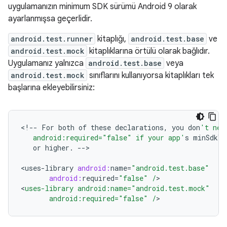
uygulamanızın minimum SDK sürümü Android 9 olarak
ayarlanmışsa geçerlidir.
android.test.runner
kitaplığı,
android.test.base
ve
android.test.mock
kitaplıklarına örtülü olarak bağlıdır.
Uygulamanız yalnızca
android.test.base
veya
android.test.mock
sınıflarını kullanıyorsa kitaplıkları tek
başlarına ekleyebilirsiniz:
<
!--
For
both
of
these
declarations
,
you
don
't nee
   android:required="false" if your app'
s
minSdkVe
or
higher
.
--
>

<
uses
-
library
android:
name
=
"android.test.base"
android:
required
=
"false"
/
>

<
uses-library android:name="android.test.mock"
       android:required="false" /