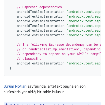
// Espresso dependencies
androidTestImplementation
"androidx.test.espre
androidTestImplementation
"androidx.test.espre
androidTestImplementation
"androidx.test.espre
androidTestImplementation
"androidx.test.espre
androidTestImplementation
"androidx.test.espre
androidTestImplementation
"androidx.test.espre
// The following Espresso dependency can be ei
// or "androidTestImplementation", depending o
// dependency to appear on your APK’"s compile
// classpath.
androidTestImplementation
"androidx.test.espre
}
Sürüm Notları
sayfasında, artefakt başına en son
sürümlerin yer aldığı bir tablo bulunur.