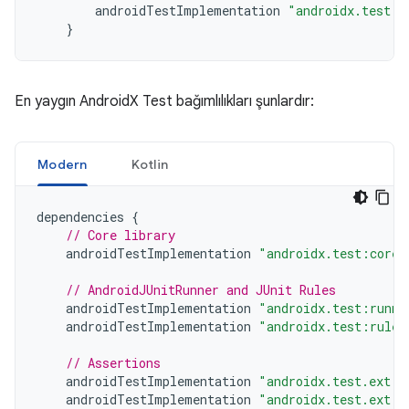
androidTestImplementation
"androidx.test.e
}
En yaygın AndroidX Test bağımlılıkları şunlardır:
Modern
Kotlin
dependencies
{
// Core library
androidTestImplementation
"androidx.test:core:
// AndroidJUnitRunner and JUnit Rules
androidTestImplementation
"androidx.test:runne
androidTestImplementation
"androidx.test:rules
// Assertions
androidTestImplementation
"androidx.test.ext:j
androidTestImplementation
"androidx.test.ext:t