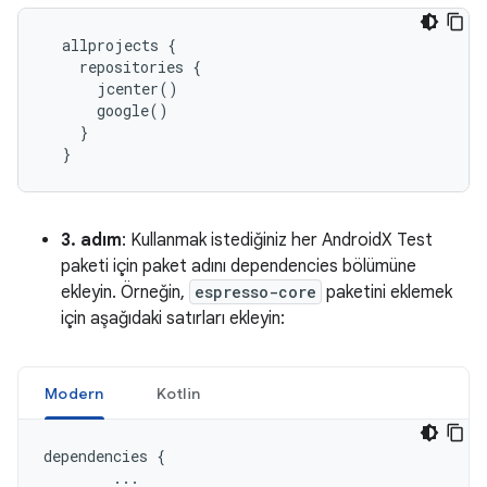
allprojects
{
repositories
{
jcenter
()
google
()
}
}
3. adım
: Kullanmak istediğiniz her AndroidX Test
paketi için paket adını dependencies bölümüne
ekleyin. Örneğin,
espresso-core
paketini eklemek
için aşağıdaki satırları ekleyin:
Modern
Kotlin
dependencies
{
...