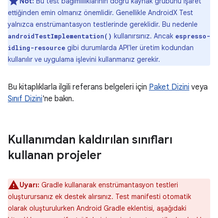
Not:
Bu test bağımlılıklarının doğru kaynak grubunu işaret
ettiğinden emin olmanız önemlidir. Genellikle AndroidX Test
yalnızca enstrümantasyon testlerinde gereklidir. Bu nedenle
kullanırsınız. Ancak
androidTestImplementation()
espresso-
gibi durumlarda API'ler üretim kodundan
idling-resource
kullanılır ve uygulama işlevini kullanmanız gerekir.
Bu kitaplıklarla ilgili referans belgeleri için
Paket Dizini
veya
Sınıf Dizini
'ne bakın.
Kullanımdan kaldırılan sınıfları
kullanan projeler
Uyarı:
Gradle kullanarak enstrümantasyon testleri
oluşturursanız ek destek alırsınız. Test manifesti otomatik
olarak oluşturulurken Android Gradle eklentisi, aşağıdaki