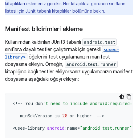
kitaplıkları eklemeniz gerekir. Her kitaplıkta görünen sınıfların
listesi için
JUnit tabanlı kitaplıklar
bölümüne bakın.
Manifest bildirimleri ekleme
Kullanımdan kaldırılan JUnit3 tabanlı
android.test
sınıflara dayalı testler çalıştırmak için gerekli
<uses-
library>
öğelerini test uygulamanızın manifest
dosyasına ekleyin. Örneğin,
android.test.runner
kitaplığına bağlı testler ekliyorsanız uygulamanızın manifest
dosyasına aşağıdaki öğeyi ekleyin:
<
!--
You
don
't need to include android:required="f
minSdkVersion
is
28
or
higher
.
--
>

<
uses
-
library
android:
name
=
"android.test.runner"