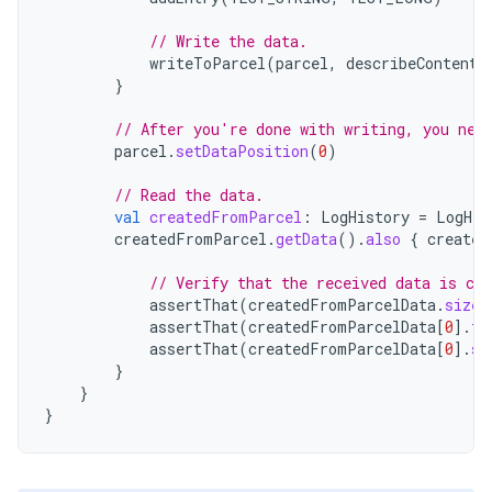
// Write the data.
writeToParcel
(
parcel
,
describeContents
}
// After you're done with writing, you nee
parcel
.
setDataPosition
(
0
)
// Read the data.
val
createdFromParcel
:
LogHistory
=
LogHis
createdFromParcel
.
getData
().
also
{
created
// Verify that the received data is cor
assertThat
(
createdFromParcelData
.
size
)
assertThat
(
createdFromParcelData
[
0
]
.
fi
assertThat
(
createdFromParcelData
[
0
]
.
se
}
}
}