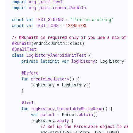
import
org.junit.Test
import
org.junit.runner.RunWith
const
val
TEST_STRING
=
"This is a string"
const
val
TEST_LONG
=
12345678L
// @RunWith is required only if you use a mix of J
@RunWith
(
AndroidJUnit4
::
class
)
@SmallTest
class
LogHistoryAndroidUnitTest
{
private
lateinit
var
logHistory
:
LogHistory
@Before
fun
createLogHistory
()
{
logHistory
=
LogHistory
()
}
@Test
fun
logHistory_ParcelableWriteRead
()
{
val
parcel
=
Parcel
.
obtain
()
logHistory
.
apply
{
// Set up the Parcelable object to sen
addEntry
(
TEST_STRING
,
TEST_LONG
)