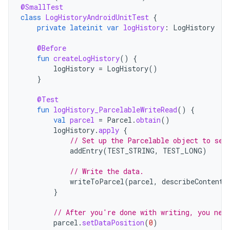
@SmallTest
class
LogHistoryAndroidUnitTest
{
private
lateinit
var
logHistory
:
LogHistory
@Before
fun
createLogHistory
()
{
logHistory
=
LogHistory
()
}
@Test
fun
logHistory_ParcelableWriteRead
()
{
val
parcel
=
Parcel
.
obtain
()
logHistory
.
apply
{
// Set up the Parcelable object to sen
addEntry
(
TEST_STRING
,
TEST_LONG
)
// Write the data.
writeToParcel
(
parcel
,
describeContents
}
// After you're done with writing, you nee
parcel
.
setDataPosition
(
0
)