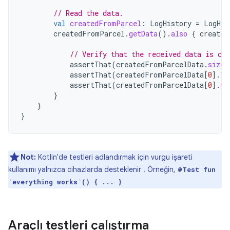
// Read the data.
val
createdFromParcel
:
LogHistory
=
LogHis
createdFromParcel
.
getData
().
also
{
created
// Verify that the received data is cor
assertThat
(
createdFromParcelData
.
size
)
assertThat
(
createdFromParcelData
[
0
]
.
fi
assertThat
(
createdFromParcelData
[
0
]
.
se
}
}
}
Not:
Kotlin'de testleri adlandırmak için vurgu işareti
kullanımı yalnızca cihazlarda desteklenir . Örneğin,
@Test fun
`everything works`() { ... }
Araçlı testleri çalıştırma