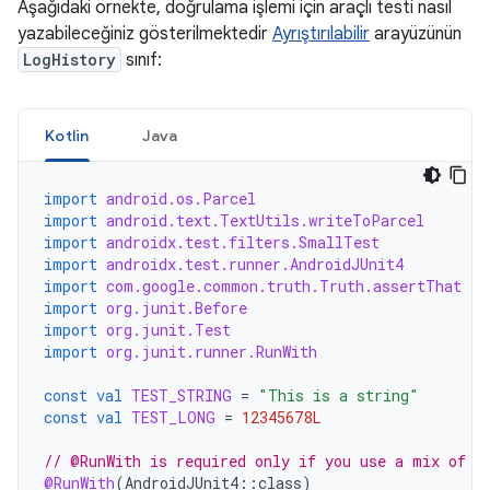
Aşağıdaki örnekte, doğrulama işlemi için araçlı testi nasıl
yazabileceğiniz gösterilmektedir
Ayrıştırılabilir
arayüzünün
LogHistory
sınıf:
Kotlin
Java
import
android.os.Parcel
import
android.text.TextUtils.writeToParcel
import
androidx.test.filters.SmallTest
import
androidx.test.runner.AndroidJUnit4
import
com.google.common.truth.Truth.assertThat
import
org.junit.Before
import
org.junit.Test
import
org.junit.runner.RunWith
const
val
TEST_STRING
=
"This is a string"
const
val
TEST_LONG
=
12345678L
// @RunWith is required only if you use a mix of J
@RunWith
(
AndroidJUnit4
::
class
)