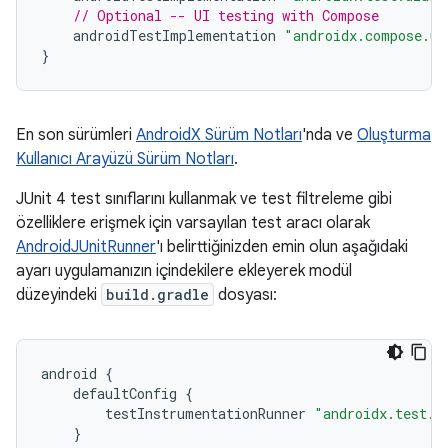
// Optional -- UI testing with Compose
androidTestImplementation
"androidx.compose.ui
}
En son sürümleri
AndroidX Sürüm Notları
'nda ve
Oluşturma
Kullanıcı Arayüzü Sürüm Notları
.
JUnit 4 test sınıflarını kullanmak ve test filtreleme gibi
özelliklere erişmek için varsayılan test aracı olarak
AndroidJUnitRunner
'ı belirttiğinizden emin olun aşağıdaki
ayarı uygulamanızın içindekilere ekleyerek modül
düzeyindeki
build.gradle
dosyası:
android
{
defaultConfig
{
testInstrumentationRunner
"androidx.test.r
}