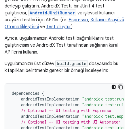
derleyip çalıştırın. AndroidX Testi, bir JUnit 4 test
çalıştırıcısı,
AndroidJUnitRunner
ve işlevsel kullanıcı
arayüzü testleri için API'ler (ör.
Espresso
,
Kullanıcı Arayüzü
Otomatikleştirici
ve
Test oluştur
)
Ayrıca, uygulamanızın Android testi bağımlılıklarını test
çalıştırıcısını ve AndroidX Test tarafından sağlanan kural
API'lerini kullanın.
Uygulamanızın üst düzey
build.gradle
dosyasında bu
kitaplıkları belirtmeniz gerekir bir örneği inceleyelim:
dependencies
{
androidTestImplementation
"androidx.test:runne
androidTestImplementation
"androidx.test:rules
// Optional -- UI testing with Espresso
androidTestImplementation
"androidx.test.espre
// Optional -- UI testing with UI Automator
androidTestImplementation
"androidx.test.uiaut