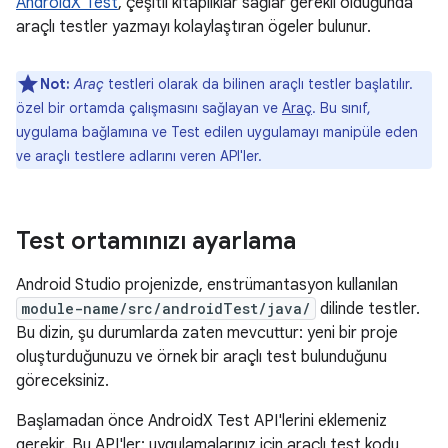
AndroidX Test
, çeşitli kitaplıklar sağlar gerekli olduğunda
araçlı testler yazmayı kolaylaştıran ögeler bulunur.
Not:
Araç
testleri olarak da bilinen araçlı testler başlatılır.
özel bir ortamda çalışmasını sağlayan ve
Araç
. Bu sınıf,
uygulama bağlamına ve Test edilen uygulamayı manipüle eden
ve araçlı testlere adlarını veren API'ler.
Test ortamınızı ayarlama
Android Studio projenizde, enstrümantasyon kullanılan
module-name/src/androidTest/java/
dilinde testler.
Bu dizin, şu durumlarda zaten mevcuttur: yeni bir proje
oluşturduğunuzu ve örnek bir araçlı test bulunduğunu
göreceksiniz.
Başlamadan önce AndroidX Test API'lerini eklemeniz
gerekir. Bu API'ler: uygulamalarınız için araçlı test kodu