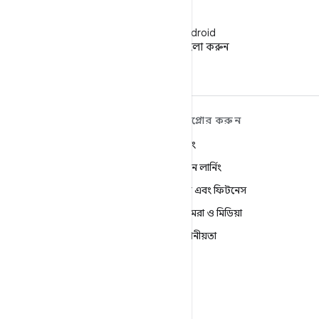
WeChat
WeChat-এ Android
ডেভেলপারদের ফলো করুন
ANDROID সম্পর্কে আরও
এক্সপ্লোর করুন
শিখুন
গেমিং
Android
মেশিন লার্নিং
এন্টারপ্রাইজের জন্য Android
স্বাস্থ্য এবং ফিটনেস
নিরাপত্তা
ক্যামেরা ও মিডিয়া
সোর্স
গোপনীয়তা
খবর
5G
ব্লগ
Podcasts