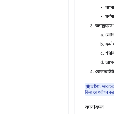
ব্যান
বর্ণনা
অ্যান্ড্রয
সেটআ
ফর্ম 
"রি
আপনা
রোলআউট শ
দ্রষ্টব্য:
Android
কিনা তা পরীক্ষা কর
ফলাফল