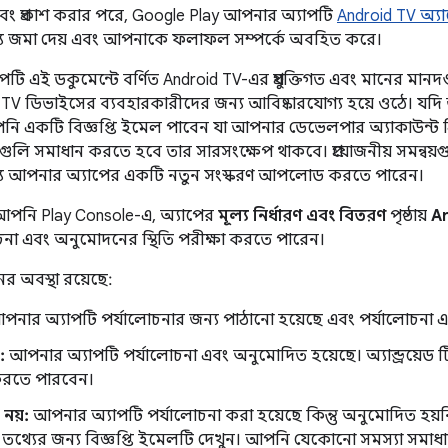
বং প্রকাশ করার পরে, Google Play আপনার অ্যাপটি
Android TV অ্যা
্য জমা দেয় এবং আপনাকে ফলাফল সম্পর্কে অবহিত করে।
টি এই ডকুমেন্টে বর্ণিত Android TV-এর প্রযুক্তিগত এবং মানের মান
 TV ডিভাইসের ব্যবহারকারীদের জন্য আবিষ্কারযোগ্য হয়ে ওঠে। যদি 
ি একটি বিজ্ঞপ্তি ইমেল পাবেন যা আপনার ডেভেলপার অ্যাকাউন্ট ঠ
ুলি সমাধান করতে হবে তার সারসংক্ষেপ থাকবে। প্রয়োজনীয় সমন্বয
ন্য আপনার অ্যাপের একটি নতুন সংস্করণ আপলোড করতে পারেন।
পনি Play Console-এ, অ্যাপের
মূল্য নির্ধারণ এবং বিতরণ
পৃষ্ঠায়
A
চনা এবং অনুমোদনের স্থিতি পরীক্ষা করতে পারেন।
 অবস্থা রয়েছে:
নার অ্যাপটি পর্যালোচনার জন্য পাঠানো হয়েছে এবং পর্যালোচনা এখন
:
আপনার অ্যাপটি পর্যালোচনা এবং অনুমোদিত হয়েছে। অ্যান্ড্রয়েড ট
করতে পারবেন।
নয়:
আপনার অ্যাপটি পর্যালোচনা করা হয়েছে কিন্তু অনুমোদিত হয়
ে তথ্যের জন্য বিজ্ঞপ্তি ইমেলটি দেখুন। আপনি যেকোনো সমস্যা সমাধ