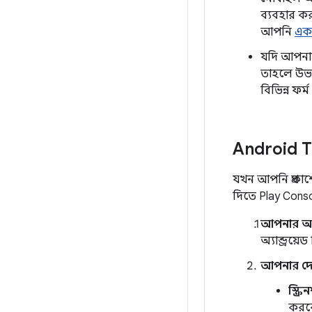
ব্যবহার ক
আপনি
একট
যদি আপনা
তাহলে উভয
বিভিন্ন ফ
Android T
যখন আপনি প্রকাশ
দিতে Play Cons
আপনার অ্
অ্যান্ড্রয়
আপনার দো
স্ক্র
করব