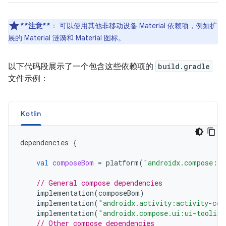
**注意**
：
可以使用其他非移动设备 Material 依赖项，例如扩
展的 Material 涟漪和 Material 图标。
以下代码段展示了一个包含这些依赖项的
build.gradle
文件示例：
Kotlin
dependencies
{
val
composeBom
=
platform
(
"androidx.compose:co
// General compose dependencies
implementation
(
composeBom
)
implementation
(
"androidx.activity:activity-com
implementation
(
"androidx.compose.ui:ui-tooling
// Other compose dependencies