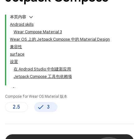
本页内容
Android skills
Wear Compose Material 3
Wear OS 上的 Jetpack Compose 中的 Material Design
兼容性
surface
设置
在 Android Studio 中创建新应用
Jetpack Compose 工具包依赖项
Compose for Wear OS Material 版本
2.5
3