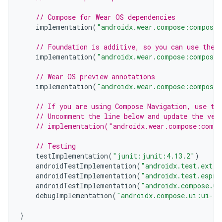
// Compose for Wear OS dependencies
implementation
(
"androidx.wear.compose:compose-
// Foundation is additive, so you can use the 
implementation
(
"androidx.wear.compose:compose-
// Wear OS preview annotations
implementation
(
"androidx.wear.compose:compose-
// If you are using Compose Navigation, use th
// Uncomment the line below and update the ver
// implementation("androidx.wear.compose:compo
// Testing
testImplementation
(
"junit:junit:4.13.2"
)
androidTestImplementation
(
"androidx.test.ext:j
androidTestImplementation
(
"androidx.test.espre
androidTestImplementation
(
"androidx.compose.ui
debugImplementation
(
"androidx.compose.ui:ui-to
}