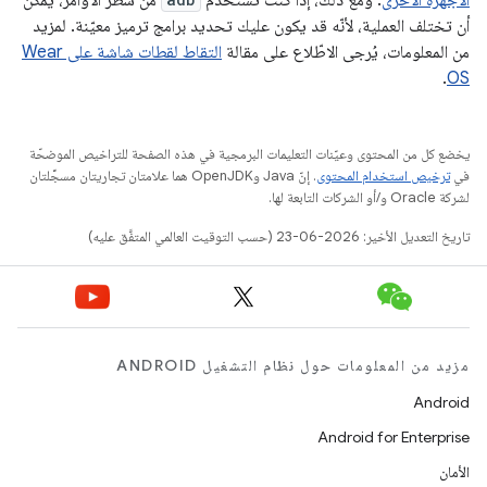
الأجهزة الأخرى
. ومع ذلك، إذا كنت تستخدم
من سطر الأوامر، يمكن
أن تختلف العملية، لأنّه قد يكون عليك تحديد برامج ترميز معيّنة. لمزيد
من المعلومات، يُرجى الاطّلاع على مقالة
التقاط لقطات شاشة على Wear
.
OS
يخضع كل من المحتوى وعيّنات التعليمات البرمجية في هذه الصفحة للتراخيص الموضحّة
في
ترخيص استخدام المحتوى
. إنّ Java وOpenJDK هما علامتان تجاريتان مسجَّلتان
لشركة Oracle و/أو الشركات التابعة لها.
تاريخ التعديل الأخير: 2026-06-23 (حسب التوقيت العالمي المتفَّق عليه)
مزيد من المعلومات حول نظام التشغيل ANDROID
Android
Android for Enterprise
الأمان