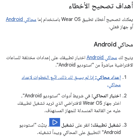
أهداف تصحيح الأخطاء
يمكنك تصحيح أخطاء تطبيق Wear OS باستخدام إما
محاكي Android
أو جهاز فعلي.
محاكي Android
يتيح لك
محاكي Android
اختبار تطبيقك على إعدادات مختلفة للساعات
الافتراضية مباشرةً من "استوديو Android".
إعداد محاكي:
إذا لم يسبق لك ذلك، اتّبِع الخطوات لإعداد
محاكي.
اختيار المحاكي:
في شريط أدوات "استوديو Android"،
اختَر جهاز Wear OS الافتراضي الذي تريد تشغيل تطبيقك
عليه من القائمة المنسدلة للجهاز المستهدَف.
تشغيل تطبيقك:
انقر على
تشغيل
. يثبِّت "استوديو
Android" التطبيق على المحاكي ويبدأ تشغيله.