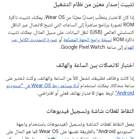
تثبيت إصدار معيّن من نظام التشغيل
إذا كان الاختبار يتطلّب إصدارًا معيّنًا من Wear OS، يمكنك تثبيت ذاكرة
ROM لصورة برنامج مباشرةً إلى الساعات التي تتيح الاتصال عبر الناقل
التسلسلي العالمي (USB) لنقل البيانات. على سبيل المثال، يمكنك تثبيت
ذاكرة ROM
نسخة برامج الجهة المصنِّعة
أو
صورة التحديث الكامل عبر
الهواء
إلى ساعة Google Pixel Watch.
اختبار الاتصالات بين الساعة والهاتف
إذا كانت وظائف تطبيقك تشمل كلاً من الساعة والهاتف، وكنت تختبر على
ساعة محاكاة، يمكنك استخدام
أداة مساعد ربط Wear OS في "استوديو
Android"
لربط جهاز الاختبار بهاتف فعلي أو افتراضي.
التقاط لقطات شاشة وتسجيل فيديوهات
يعمل التقاط لقطات الشاشة وتسجيل الفيديوهات باستخدام واجهة
"استوديو Android" بالطريقة نفسها على Wear OS كما هو الحال على
adb