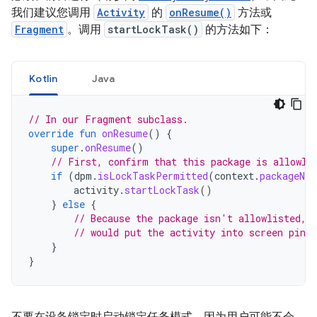
我们建议您调用
Activity
的
onResume()
方法或
Fragment
。调用
startLockTask()
的方法如下：
Kotlin
Java
// In our Fragment subclass.
override
fun
onResume
()
{
super
.
onResume
()
// First, confirm that this package is allowli
if
(
dpm
.
isLockTaskPermitted
(
context
.
packageNam
activity
.
startLockTask
()
}
else
{
// Because the package isn't allowlisted, 
// would put the activity into screen pinn
}
}