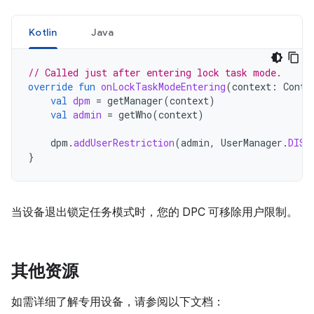
Kotlin
Java
// Called just after entering lock task mode.
override
fun
onLockTaskModeEntering
(
context
:
Conte
val
dpm
=
getManager
(
context
)
val
admin
=
getWho
(
context
)
dpm
.
addUserRestriction
(
admin
,
UserManager
.
DISA
}
当设备退出锁定任务模式时，您的 DPC 可移除用户限制。
其他资源
如需详细了解专用设备，请参阅以下文档：