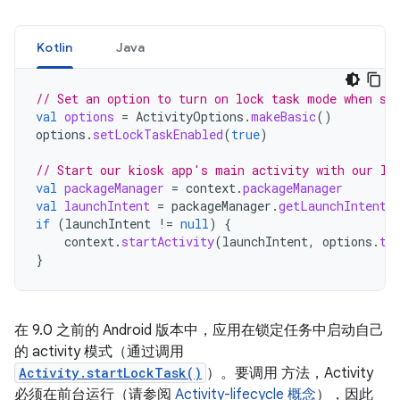
Kotlin
Java
// Set an option to turn on lock task mode when st
val
options
=
ActivityOptions
.
makeBasic
()
options
.
setLockTaskEnabled
(
true
)
// Start our kiosk app's main activity with our lo
val
packageManager
=
context
.
packageManager
val
launchIntent
=
packageManager
.
getLaunchIntentF
if
(
launchIntent
!=
null
)
{
context
.
startActivity
(
launchIntent
,
options
.
to
}
在 9.0 之前的 Android 版本中，应用在锁定任务中启动自己
的 activity 模式（通过调用
Activity.startLockTask()
）。要调用 方法，Activity
必须在前台运行（请参阅
Activity-lifecycle 概念
），因此