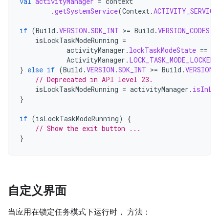
val
activityManager
=
context
.
getSystemService
(
Context
.
ACTIVITY_SERVICE
if
(
Build
.
VERSION
.
SDK_INT
>
=
Build
.
VERSION_CODES
.
M
isLockTaskModeRunning
=
activityManager
.
lockTaskModeState
==
ActivityManager
.
LOCK_TASK_MODE_LOCKED
}
else
if
(
Build
.
VERSION
.
SDK_INT
>
=
Build
.
VERSION_
// Deprecated in API level 23.
isLockTaskModeRunning
=
activityManager
.
isInLo
}
if
(
isLockTaskModeRunning
)
{
// Show the exit button ...
}
自定义界面
当应用在锁定任务模式下运行时， 方法：