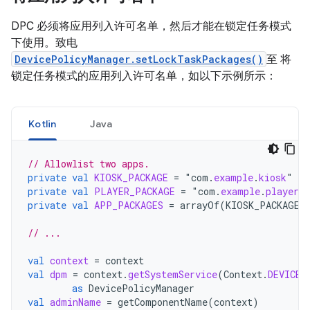
DPC 必须将应用列入许可名单，然后才能在锁定任务模式
下使用。致电
DevicePolicyManager.setLockTaskPackages()
至 将
锁定任务模式的应用列入许可名单，如以下示例所示：
Kotlin
Java
// Allowlist two apps.
private
val
KIOSK_PACKAGE
=
"
com
.
example
.
kiosk
private
val
PLAYER_PACKAGE
=
"
com
.
example
.
player
private
val
APP_PACKAGES
=
arrayOf
(
KIOSK_PACKAGE
,
// ...
val
context
=
context
val
dpm
=
context
.
getSystemService
(
Context
.
DEVICE_
as
DevicePolicyManager
val
adminName
=
getComponentName
(
context
)