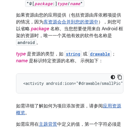
"@[
package
:]
type
/
name
"
如果资源由您的应用提供（包括资源由库依赖项提供
的情况，因为
库资源会合并到您的资源中
），则您可
以省略
package
名称。当您想要使用来自 Android 框
架的资源时，唯一一个其他有效的软件包名称是
android
。
type
是资源的类型，如
string
或
drawable
；
name
是标识特定资源的名称。 示例如下：
<activity
android:icon="@drawable/smallPic"
.
如需详细了解如何为项目添加资源，请参阅
应用资源
概览
。
如需应用在
主题背景
中定义的值，第一个字符必须是