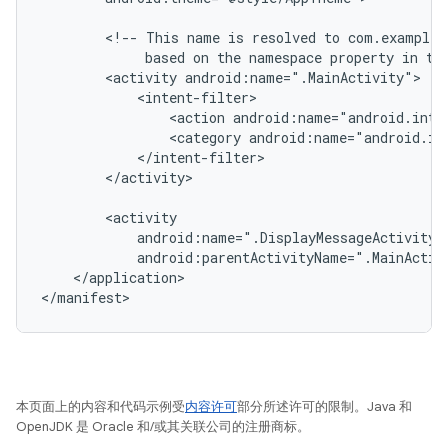
<!--
This
name
is
resolved
to
based
on
the
namespace
property
in
th
<activity
<action
android:name="android.inte
<category
android:name="android.in
</activity>

android:parentActivityName=".MainActiv
</application>

本页面上的内容和代码示例受
内容许可
部分所述许可的限制。Java 和
OpenJDK 是 Oracle 和/或其关联公司的注册商标。