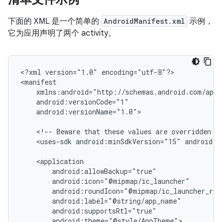
下面的 XML 是一个简单的
AndroidManifest.xml
示例，
它为应用声明了两个 activity。
<?xml
version="1.0"
encoding="utf-8"?>

android:versionName="1.0">

<!--
Beware
that
these
values
are
overridden
b
<uses-sdk
android:minSdkVersion="15"
android:t
android:theme="@style/AppTheme">
