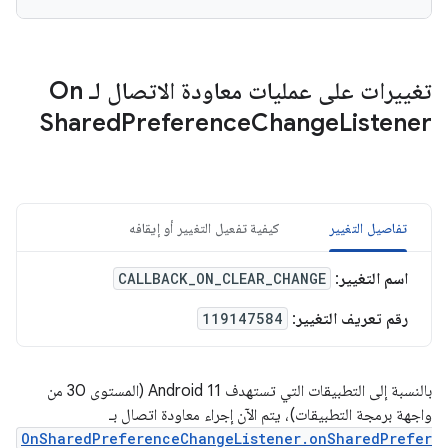
تغييرات على عمليات معاودة الاتصال لـ On
Shared
Preference
Change
Listener
تفاصيل التغيير
كيفية تفعيل التغيير أو إيقافه
اسم التغيير
:
CALLBACK_ON_CLEAR_CHANGE
رقم تعريف التغيير
:
119147584
بالنسبة إلى التطبيقات التي تستهدف Android 11 (المستوى 30 من
واجهة برمجة التطبيقات)، يتم الآن إجراء معاودة اتصال بـ
OnSharedPreferenceChangeListener.onSharedPrefer