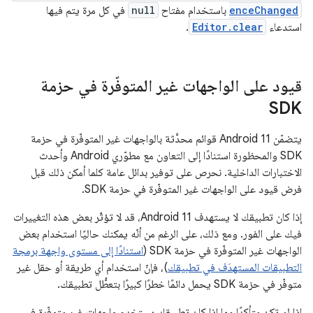
enceChanged
باستخدام مفتاح
null
في كل مرة يتم فيها
استدعاء
Editor.clear
.
قيود على الواجهات غير المتوفّرة في حزمة
SDK
يتضمّن Android 11 قوائم محدَّثة بالواجهات غير المتوفّرة في حزمة
SDK والمحظورة استنادًا إلى التعاون مع مطوّري Android وأحدث
الاختبارات الداخلية. نحرص على توفير بدائل عامة كلما أمكن ذلك قبل
فرض قيود على الواجهات غير المتوفّرة في حزمة SDK.
إذا كان تطبيقك لا يستهدف Android 11، قد لا تؤثّر بعض هذه التغييرات
فيك على الفور. ومع ذلك، على الرغم من أنّه يمكنك حاليًا استخدام بعض
الواجهات غير المتوفّرة في حزمة SDK (
استنادًا إلى مستوى واجهة برمجة
التطبيقات المستهدَف في تطبيقك
)، فإنّ استخدام أي طريقة أو حقل غير
متوفّر في حزمة SDK يحمل دائمًا خطرًا كبيرًا بتعطُّل تطبيقك.
إذا لم تكن متأكدًا مما إذا كان تطبيقك يستخدم واجهات غير متوفّرة في