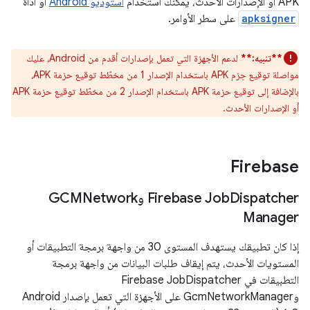
APK أو الإصدارات الأحدث، يمكنك استخدام
استوديو Android
أو أداة
apksigner
على سطر الأوامر.
**تنبيه:**
لدعم الأجهزة التي تعمل بإصدارات أقدم من Android، عليك
مواصلة توقيع حِزم APK باستخدام الإصدار 1 من مخطّط توقيع حزمة APK،
بالإضافة إلى توقيع حزمة APK باستخدام الإصدار 2 من مخطّط توقيع حزمة APK
أو الإصدارات الأحدث.
Firebase
Dispatcher وGCMNetwork
Firebase Job
Manager
إذا كان تطبيقك يستهدف المستوى 30 من واجهة برمجة التطبيقات أو
المستويات الأحدث، يتم إيقاف طلبات البيانات من واجهة برمجة
التطبيقات في Firebase JobDispatcher
وGcmNetworkManager على الأجهزة التي تعمل بإصدار Android