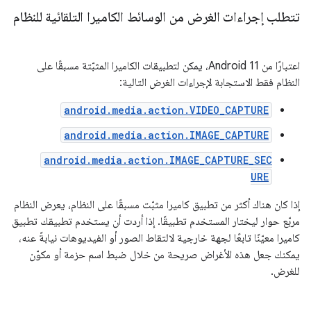
تتطلب إجراءات الغرض من الوسائط الكاميرا التلقائية للنظام
اعتبارًا من Android 11، يمكن لتطبيقات الكاميرا المثبّتة مسبقًا على
النظام فقط الاستجابة لإجراءات الغرض التالية:
android.media.action.VIDEO_CAPTURE
android.media.action.IMAGE_CAPTURE
android.media.action.IMAGE_CAPTURE_SEC
URE
إذا كان هناك أكثر من تطبيق كاميرا مثبّت مسبقًا على النظام، يعرض النظام
مربّع حوار ليختار المستخدم تطبيقًا. إذا أردت أن يستخدم تطبيقك تطبيق
كاميرا معيّنًا تابعًا لجهة خارجية لالتقاط الصور أو الفيديوهات نيابةً عنه،
يمكنك جعل هذه الأغراض صريحة من خلال ضبط اسم حزمة أو مكوّن
للغرض.