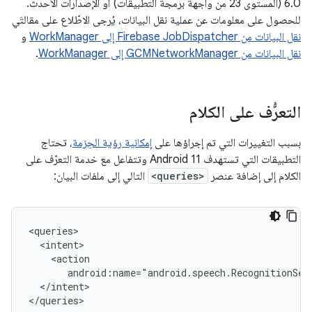
6.0 (المستوى 23 من واجهة برمجة التطبيقات) أو الإصدارات الأحدث.
للحصول على معلومات عن عملية نقل البيانات، يُرجى الاطّلاع على مقالتَي
نقل البيانات من Firebase JobDispatcher إلى WorkManager
و
نقل البيانات من GCMNetworkManager إلى WorkManager
.
التعرُّف على الكلام
بسبب التغييرات التي تم إجراؤها على
إمكانية رؤية الحِزمة
، تحتاج
التطبيقات التي تستهدف Android 11 وتتفاعل مع خدمة التعرّف على
الكلام إلى إضافة عنصر
<queries>
التالي إلى ملفات البيان:
android:name="android.speech.RecognitionSer
</intent>

</queries>