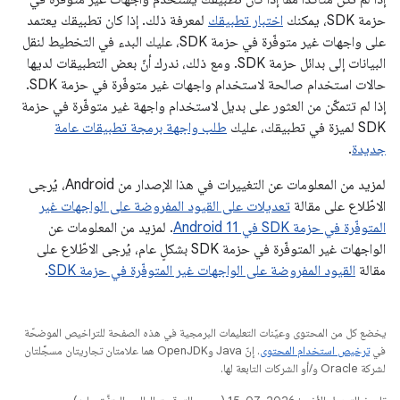
حزمة SDK، يمكنك
اختبار تطبيقك
لمعرفة ذلك. إذا كان تطبيقك يعتمد
على واجهات غير متوفّرة في حزمة SDK، عليك البدء في التخطيط لنقل
البيانات إلى بدائل حزمة SDK. ومع ذلك، ندرك أنّ بعض التطبيقات لديها
حالات استخدام صالحة لاستخدام واجهات غير متوفّرة في حزمة SDK.
إذا لم تتمكّن من العثور على بديل لاستخدام واجهة غير متوفّرة في حزمة
SDK لميزة في تطبيقك، عليك
طلب واجهة برمجة تطبيقات عامة
جديدة
.
لمزيد من المعلومات عن التغييرات في هذا الإصدار من Android، يُرجى
الاطّلاع على مقالة
تعديلات على القيود المفروضة على الواجهات غير
المتوفّرة في حزمة SDK في Android 11
. لمزيد من المعلومات عن
الواجهات غير المتوفّرة في حزمة SDK بشكلٍ عام، يُرجى الاطّلاع على
مقالة
القيود المفروضة على الواجهات غير المتوفّرة في حزمة SDK
.
يخضع كل من المحتوى وعيّنات التعليمات البرمجية في هذه الصفحة للتراخيص الموضحّة
في
ترخيص استخدام المحتوى
. إنّ Java وOpenJDK هما علامتان تجاريتان مسجَّلتان
لشركة Oracle و/أو الشركات التابعة لها.