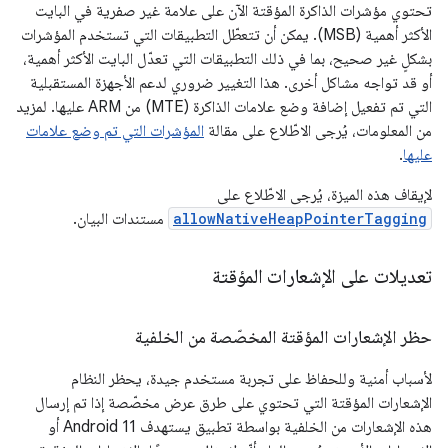
تحتوي مؤشرات الذاكرة المؤقتة الآن على علامة غير صفرية في البايت
الأكثر أهمية (MSB). يمكن أن تتعطّل التطبيقات التي تستخدم المؤشرات
بشكلٍ غير صحيح، بما في ذلك التطبيقات التي تعدّل البايت الأكثر أهمية،
أو قد تواجه مشاكل أخرى. هذا التغيير ضروري لدعم الأجهزة المستقبلية
التي تم تفعيل إضافة وضع علامات الذاكرة (MTE) من ARM عليها. لمزيد
من المعلومات، يُرجى الاطّلاع على مقالة
المؤشرات التي تم وضع علامات
عليها
.
لإيقاف هذه الميزة، يُرجى الاطّلاع على
allowNativeHeapPointerTagging
مستندات البيان.
تعديلات على الإشعارات المؤقتة
حظر الإشعارات المؤقتة المخصّصة من الخلفية
لأسباب أمنية وللحفاظ على تجربة مستخدم جيدة، يحظر النظام
الإشعارات المؤقتة التي تحتوي على طرق عرض مخصّصة إذا تم إرسال
هذه الإشعارات من الخلفية بواسطة تطبيق يستهدف Android 11 أو