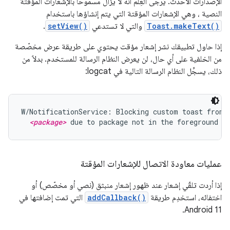
الإصدارات الأحدث. يُرجى العِلم أنّه لا يزال مسموحًا بالإشعارات المؤقتة
النصية ، وهي الإشعارات المؤقتة التي يتم إنشاؤها باستخدام
Toast.makeText()
والتي لا تستدعي
setView()
.
إذا حاول تطبيقك نشر إشعار مؤقت يحتوي على طريقة عرض مخصّصة
من الخلفية على أي حال، لن يعرض النظام الرسالة للمستخدم. بدلاً من
ذلك، يسجِّل النظام الرسالة التالية في logcat:
W/NotificationService: Blocking custom toast from p
<package>
 due to package not in the foreground
عمليات معاودة الاتصال للإشعارات المؤقتة
إذا أردت تلقّي إشعار عند ظهور إشعار منبثق (نصي أو مخصّص) أو
اختفائه، استخدِم طريقة
addCallback()
التي تمت إضافتها في
Android 11.