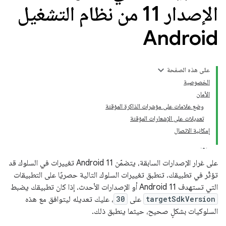
الإصدار 11 من نظام التشغيل
Android
على هذه الصفحة
الخصوصية
الأمان
وضع علامات على مؤشرات الذاكرة المؤقتة
تعديلات على الإشعارات المؤقتة
إمكانية الاتصال
على غرار الإصدارات السابقة، يتضمّن Android 11 تغييرات في السلوك قد
تؤثّر في تطبيقك. تنطبق تغييرات السلوك التالية حصريًا على التطبيقات
التي تستهدف Android 11 أو الإصدارات الأحدث. إذا كان تطبيقك يضبط
targetSdkVersion
على
30
، عليك تعديله ليتوافق مع هذه
السلوكيات بشكلٍ صحيح، حيثما ينطبق ذلك.