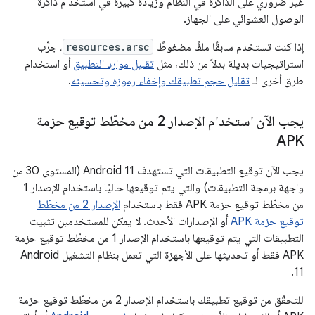
غير ضروري على الذاكرة في النظام وزيادة كبيرة في استخدام ذاكرة
الوصول العشوائي على الجهاز.
إذا كنت تستخدم سابقًا ملفًا مضغوطًا
resources.arsc
، جرِّب
استراتيجيات بديلة بدلاً من ذلك، مثل
تقليل موارد التطبيق
أو استخدام
طرق أخرى لـ
تقليل حجم تطبيقك وإخفاء رموزه وتحسينه
.
يجب الآن استخدام الإصدار 2 من مخطّط توقيع حزمة
APK
يجب الآن توقيع التطبيقات التي تستهدف Android 11 (المستوى 30 من
واجهة برمجة التطبيقات) والتي يتم توقيعها حاليًا باستخدام الإصدار 1
من مخطّط توقيع حزمة APK فقط باستخدام
الإصدار 2 من مخطّط
توقيع حزمة APK
أو الإصدارات الأحدث. لا يمكن للمستخدمين تثبيت
التطبيقات التي يتم توقيعها باستخدام الإصدار 1 من مخطّط توقيع حزمة
APK فقط أو تحديثها على الأجهزة التي تعمل بنظام التشغيل Android
11.
للتحقّق من توقيع تطبيقك باستخدام الإصدار 2 من مخطّط توقيع حزمة