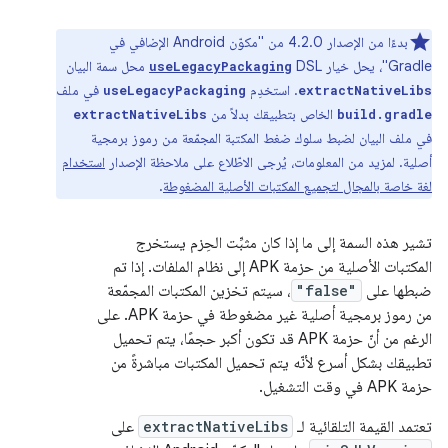
بدءًا من الإصدار 4.2.0 من "مكوّن Android الإضافي في
Gradle"، يحل خيار DSL
محل سمة البيان
useLegacyPackaging
. استخدِم
في ملف
useLegacyPackaging
extractNativeLibs
الخاص بتطبيقك بدلاً من
extractNativeLibs
build.gradle
في ملف البيان لضبط سلوك ضغط المكتبة المجمّعة من رموز برمجية
أصلية. لمزيد من المعلومات، يُرجى الاطّلاع على ملاحظة الإصدار
استخدام
لغة خاصة بالمجال لتجميع المكتبات الأصلية المضغوطة
.
تشير هذه السمة إلى ما إذا كان مثبِّت الحِزم يستخرج
المكتبات الأصلية من حزمة APK إلى نظام الملفات. إذا تم
ضبطها على
"false"
، سيتم تخزين المكتبات المجمّعة
من رموز برمجية أصلية غير مضغوطة في حزمة APK. على
الرغم من أنّ حزمة APK قد تكون أكبر حجمًا، يتم تحميل
تطبيقك بشكل أسرع لأنّه يتم تحميل المكتبات مباشرةً من
حزمة APK في وقت التشغيل.
تعتمد القيمة التلقائية لـ
extractNativeLibs
على