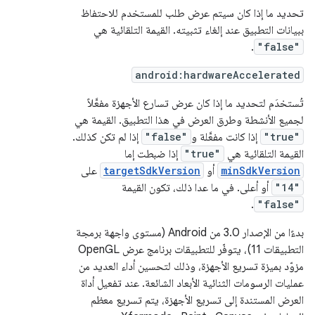
تحديد ما إذا كان سيتم عرض طلب للمستخدم للاحتفاظ
ببيانات التطبيق عند إلغاء تثبيته. القيمة التلقائية هي
.
"false"
android:hardwareAccelerated
تُستخدَم لتحديد ما إذا كان عرض تسارع الأجهزة مفعَّلاً
لجميع الأنشطة وطرق العرض في هذا التطبيق. القيمة هي
"true"
إذا كانت مفعَّلة و
"false"
إذا لم تكن كذلك.
القيمة التلقائية هي
"true"
إذا ضبطت إما
minSdkVersion
أو
targetSdkVersion
على
"14"
أو أعلى. في ما عدا ذلك، تكون القيمة
.
"false"
بدءًا من الإصدار 3.0 من Android (مستوى واجهة برمجة
التطبيقات 11)، يتوفّر للتطبيقات برنامج عرض OpenGL
مزوّد بميزة تسريع الأجهزة، وذلك لتحسين أداء العديد من
عمليات الرسومات الثنائية الأبعاد الشائعة. عند تفعيل أداة
العرض المستندة إلى تسريع الأجهزة، يتم تسريع معظم