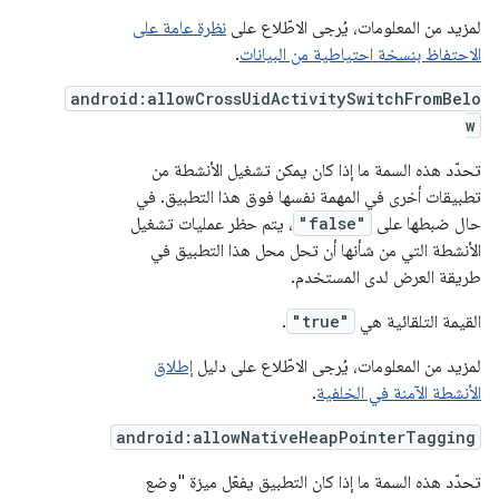
لمزيد من المعلومات، يُرجى الاطّلاع على
نظرة عامة على
الاحتفاظ بنسخة احتياطية من البيانات
.
android:allowCrossUidActivitySwitchFromBelo
w
تحدّد هذه السمة ما إذا كان يمكن تشغيل الأنشطة من
تطبيقات أخرى في المهمة نفسها فوق هذا التطبيق. في
حال ضبطها على
"false"
، يتم حظر عمليات تشغيل
الأنشطة التي من شأنها أن تحل محل هذا التطبيق في
طريقة العرض لدى المستخدم.
القيمة التلقائية هي
"true"
.
لمزيد من المعلومات، يُرجى الاطّلاع على دليل
إطلاق
الأنشطة الآمنة في الخلفية
.
android:allowNativeHeapPointerTagging
تحدّد هذه السمة ما إذا كان التطبيق يفعّل ميزة "وضع