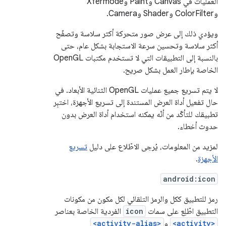
العمليات في Canvas وPaint وXfermode
وColorFilter وShader وCamera.
ويؤدي ذلك إلى عرض صور متحركة أكثر سلاسة وتصفّح
أكثر سلاسة وتحسين سرعة الاستجابة بشكل عام، حتى
بالنسبة إلى التطبيقات التي لا تستخدم مكتبات OpenGL
الخاصة بإطار العمل بشكل صريح.
لا يتم تسريع جميع عمليات OpenGL الثنائية الأبعاد. في
حال تفعيل أداة العرض المستندة إلى تسريع الأجهزة، اختبِر
تطبيقك للتأكّد من أنّه يمكنه استخدام أداة العرض بدون
حدوث أخطاء.
لمزيد من المعلومات، يُرجى الاطّلاع على دليل
تسريع
الأجهزة
.
android:icon
رمز للتطبيق ككل والرمز التلقائي لكل مكون من مكونات
التطبيق اطّلِع على سمات
icon
الفردية الخاصة بعناصر
<activity>
و
<activity-alias>