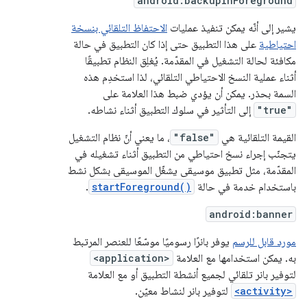
android:backupInForeground
يشير إلى أنّه يمكن تنفيذ عمليات
الاحتفاظ التلقائي بنسخة
احتياطية
على هذا التطبيق حتى إذا كان التطبيق في حالة
مكافئة لحالة التشغيل في المقدّمة. يُغلِق النظام تطبيقًا
أثناء عملية النسخ الاحتياطي التلقائي، لذا استخدِم هذه
السمة بحذر. يمكن أن يؤدي ضبط هذا العلامة على
"true"
إلى التأثير في سلوك التطبيق أثناء نشاطه.
القيمة التلقائية هي
"false"
، ما يعني أنّ نظام التشغيل
يتجنّب إجراء نسخ احتياطي من التطبيق أثناء تشغيله في
المقدّمة، مثل تطبيق موسيقى يشغّل الموسيقى بشكل نشط
باستخدام خدمة في حالة
startForeground()
.
android:banner
مورد قابل للرسم
يوفر بانرًا رسوميًا موسّعًا للعنصر المرتبط
به. يمكن استخدامها مع العلامة
<application>
لتوفير بانر تلقائي لجميع أنشطة التطبيق أو مع العلامة
<activity>
لتوفير بانر لنشاط معيّن.