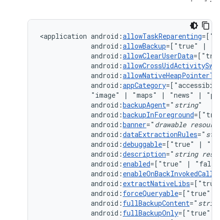
<application
android:
allowTaskReparenting
=["t
android:
allowBackup
=["true"
|
android:
allowClearUserData
=["tru
android:
allowCrossUidActivitySwi
android:
allowNativeHeapPointerTa
android:
appCategory
=["accessibil
"image"
|
"maps"
|
"news"
|
"pr
android:
backupAgent
="
string
android:
backupInForeground
=["tru
android:
banner
="
drawable
resourc
android:
dataExtractionRules
="
str
android:
debuggable
=["true"
|
android:
description
="
string
reso
android:
enabled
=["true"
|
android:
enableOnBackInvokedCallb
android:
extractNativeLibs
=["true
android:
forceQueryable
=["true"
|
android:
fullBackupContent
="
strin
android:
fullBackupOnly
=["true"
|