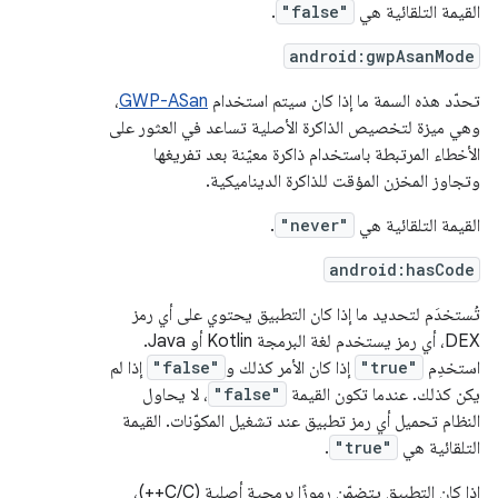
القيمة التلقائية هي
"false"
.
android:gwpAsanMode
تحدّد هذه السمة ما إذا كان سيتم استخدام
GWP-ASan
،
وهي ميزة لتخصيص الذاكرة الأصلية تساعد في العثور على
الأخطاء المرتبطة باستخدام ذاكرة معيّنة بعد تفريغها
وتجاوز المخزن المؤقت للذاكرة الديناميكية.
القيمة التلقائية هي
"never"
.
android:hasCode
تُستخدَم لتحديد ما إذا كان التطبيق يحتوي على أي رمز
DEX، أي رمز يستخدم لغة البرمجة Kotlin أو Java.
استخدِم
"true"
إذا كان الأمر كذلك و
"false"
إذا لم
يكن كذلك. عندما تكون القيمة
"false"
، لا يحاول
النظام تحميل أي رمز تطبيق عند تشغيل المكوّنات. القيمة
التلقائية هي
"true"
.
إذا كان التطبيق يتضمّن رموزًا برمجية أصلية (C/C++)،