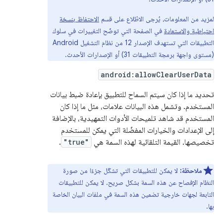
لمزيد من المعلومات، يُرجى الاطّلاع على قسم
الاحتفاظ بنسخة
احتياطية والاستعادة
في الصفحة التي توضّح التغييرات في سلوك
التطبيقات التي تستهدف الإصدار 12 من نظام التشغيل Android
(مستوى واجهة برمجة التطبيقات 31) أو الإصدارات الأحدث.
android:allowClearUserData
تحديد ما إذا كان سيتم السماح للتطبيق بإعادة ضبط بيانات
المستخدم. وتشمل هذه البيانات علامات، مثل ما إذا كان
المستخدم قد شاهد تلميحات الأدوات التمهيدية، بالإضافة
إلى الإعدادات والخيارات المفضّلة التي يمكن للمستخدم
تخصيصها. القيمة التلقائية لهذه السمة هي
"true"
.
ملاحظة:
لا يمكن للتطبيقات التي تشكّل جزءًا من صورة
النظام الإفصاح عن هذه السمة بشكل صريح. لا يمكن للتطبيقات
التابعة لجهات خارجية تضمين هذه السمة في ملفات البيان الخاصة
بها.