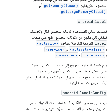
استخدِم الطريقتَين
getMemoryClass()
أو
.
getLargeMemoryClass()
android:label
تصنيف يمكن للمستخدم قراءته للتطبيق ككل وتصنيف
تلقائي لكل مكون من مكونات التطبيق اطّلِع على سمات
label
الفردية الخاصة بعناصر
<activity>
و
<activity-alias>
و
<service>
و
<receiver>
و
<provider>
.
يتم ضبط التصنيف كمرجع إلى مصدر السلاسل النصية،
حتى يمكن أقلمته مثل السلاسل الأخرى في واجهة
المستخدم. ومع ذلك، لتسهيل عملية تطوير التطبيق، يمكن
أيضًا ضبطها كسلسلة أولية.
android:localeConfig
مرجع إلى مصدر XML يحدّد قائمة اللغات المتوافقة مع
التطبيق. يستخدم النظام هذا المعرّف لتوفير إعدادات اللغة