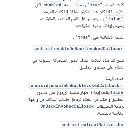
كانت القيمة
"true"
، تحدّد السمة
enabled
لكل
مكوّن ما إذا كان هذا المكوّن مفعَّلاً. إذا كانت القيمة
"false"
، سيتم تجاهل القيم الخاصة بالمكوّنات،
وسيتم إيقاف جميع المكوّنات.
القيمة التلقائية هي
"true"
.
android:enableOnBackInvokedCallback
تتيح لك هذه العلامة إيقاف الصور المتحركة التنبؤية في
النظام على مستوى التطبيق.
اضبط قيمة
android:enableOnBackInvokedCallback=f
alse
لإيقاف إيماءة إظهار شاشة الرجوع على مستوى
التطبيق واطلب من النظام تجاهل طلبات البيانات من واجهة
برمجة التطبيقات
OnBackInvokedCallback
الخاصة بالمنصة.
android:extractNativeLibs