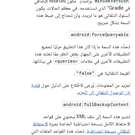
minSdkVersion
وإصدار "مكوّن Android الإضافي
في Gradle" الذي تستخدمه. في معظم الحالات، يكون
السلوك التلقائي هو ما تريده، ولن تحتاج إلى ضبط هذه
السمة بشكل صريح.
android:forceQueryable
تحدّد هذه السمة ما إذا كان هذا التطبيق مرئيًا لجميع
التطبيقات الأخرى على الجهاز، بغض النظر عمّا تعلنه هذه
التطبيقات الأخرى في علامات
<queries>
في بياناتها.
القيمة التلقائية هي
"false"
.
لمزيد من المعلومات، يُرجى الاطّلاع على الدليل حول
فلترة
إذن الوصول التلقائي إلى الحِزم
.
android:fullBackupContent
تشير هذه السمة إلى ملف XML يحتوي على قواعد
الاحتفاظ الكامل بنسخة احتياطية الخاصة بميزة
الاحتفاظ
التلقائي بنسخة احتياطية
. تحدّد هذه القواعد الملفات التي