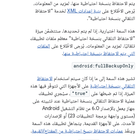
يتم الاحتفاظ بنسخة احتياطية منها. لمزيد من المعلومات،
يُرجى الاطّلاع على
بنية إعدادات XML
لخدمة "الاحتفاظ
التلقائي بنسخة احتياطية".
هذه السمة اختيارية. إذا لم يتم تحديدها، ستتضمّن ميزة
"الاحتفاظ التلقائي بنسخة احتياطية" معظم ملفات تطبيقك
تلقائيًا. لمزيد من المعلومات، يُرجى الاطّلاع على
الملفات
التي يتم الاحتفاظ بنسخة احتياطية منها
.
android:fullBackupOnly
تشير هذه السمة إلى ما إذا كان سيتم استخدام
الاحتفاظ
التلقائي بنسخة احتياطية
على الأجهزة التي تتوفّر فيها هذه
الميزة. إذا تم ضبطها على
"true"
، سيُجري تطبيقك
عملية الاحتفاظ التلقائي بنسخة احتياطية عند تثبيته على
جهاز يعمل بالإصدار 6.0 من نظام التشغيل Android
(مستوى واجهة برمجة التطبيقات 23) أو الإصدارات
الأحدث. على الأجهزة القديمة، يتجاهل تطبيقك هذه السمة
وينفّذ
عمليات الاحتفاظ بنسخ احتياطية من المفتاح/القيمة
.