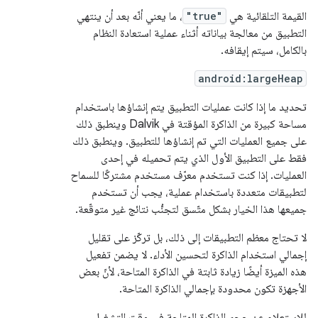
القيمة التلقائية هي
"true"
، ما يعني أنّه بعد أن ينتهي
التطبيق من معالجة بياناته أثناء عملية استعادة النظام
بالكامل، سيتم إيقافه.
android:largeHeap
تحديد ما إذا كانت عمليات التطبيق يتم إنشاؤها باستخدام
مساحة كبيرة من الذاكرة المؤقتة في Dalvik وينطبق ذلك
على جميع العمليات التي تم إنشاؤها للتطبيق. وينطبق ذلك
فقط على التطبيق الأول الذي يتم تحميله في إحدى
العمليات. إذا كنت تستخدم معرّف مستخدم مشتركًا للسماح
لتطبيقات متعددة باستخدام عملية، يجب أن تستخدم
جميعها هذا الخيار بشكل متّسق لتجنُّب نتائج غير متوقّعة.
لا تحتاج معظم التطبيقات إلى ذلك، بل تركّز على تقليل
إجمالي استخدام الذاكرة لتحسين الأداء. لا يضمن تفعيل
هذه الميزة أيضًا زيادة ثابتة في الذاكرة المتاحة، لأنّ بعض
الأجهزة تكون محدودة بإجمالي الذاكرة المتاحة.
للاستعلام عن حجم الذاكرة المتاحة في وقت التشغيل،