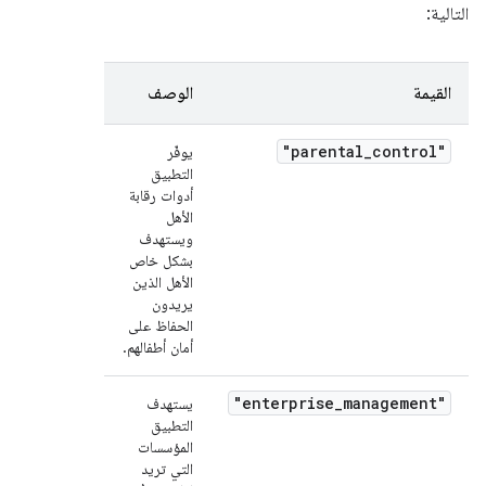
التالية:
القيمة
الوصف
"parental_control"
يوفّر
التطبيق
أدوات رقابة
الأهل
ويستهدف
بشكل خاص
الأهل الذين
يريدون
الحفاظ على
أمان أطفالهم.
"enterprise_management"
يستهدف
التطبيق
المؤسسات
التي تريد