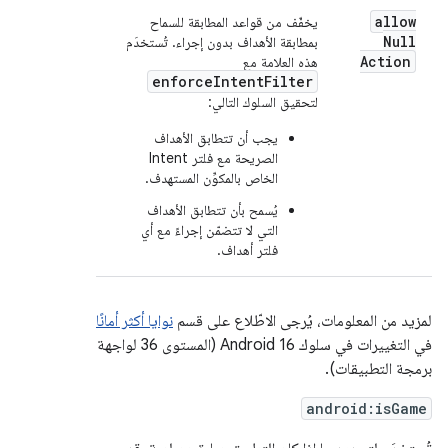
allow
يخفّف من قواعد المطابقة للسماح
Null
بمطابقة الأهداف بدون إجراء. تُستخدَم
Action
هذه العلامة مع
enforceIntentFilter
لتحقيق السلوك التالي:
يجب أن تتطابق الأهداف
الصريحة مع فلتر Intent
الخاص بالمكوِّن المستهدف.
يُسمح بأن تتطابق الأهداف
التي لا تتضمّن إجراءً مع أي
فلتر أهداف.
لمزيد من المعلومات، يُرجى الاطّلاع على قسم
نوايا أكثر أمانًا
في التغييرات في سلوك Android 16 (المستوى 36 لواجهة
برمجة التطبيقات).
android:isGame