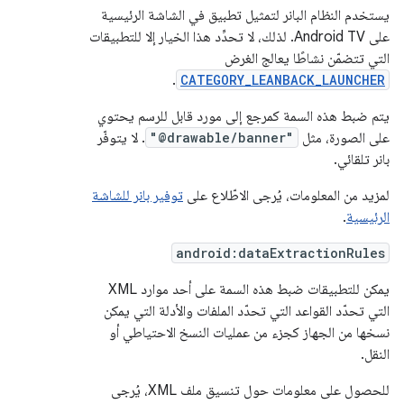
يستخدم النظام البانر لتمثيل تطبيق في الشاشة الرئيسية
على Android TV. لذلك، لا تحدِّد هذا الخيار إلا للتطبيقات
التي تتضمّن نشاطًا يعالج الغرض
.
CATEGORY_LEANBACK_LAUNCHER
يتم ضبط هذه السمة كمرجع إلى مورد قابل للرسم يحتوي
على الصورة، مثل
"@drawable/banner"
. لا يتوفّر
بانر تلقائي.
لمزيد من المعلومات، يُرجى الاطّلاع على
توفير بانر للشاشة
الرئيسية
.
android:dataExtractionRules
يمكن للتطبيقات ضبط هذه السمة على أحد موارد XML
التي تحدّد القواعد التي تحدّد الملفات والأدلة التي يمكن
نسخها من الجهاز كجزء من عمليات النسخ الاحتياطي أو
النقل.
للحصول على معلومات حول تنسيق ملف XML، يُرجى