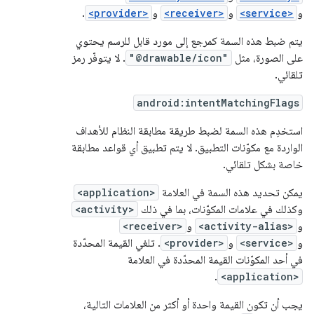
و
<service>
و
<receiver>
و
<provider>
.
يتم ضبط هذه السمة كمرجع إلى مورد قابل للرسم يحتوي
على الصورة، مثل
"@drawable/icon"
. لا يتوفّر رمز
تلقائي.
android:intentMatchingFlags
استخدِم هذه السمة لضبط طريقة مطابقة النظام للأهداف
الواردة مع مكوّنات التطبيق. لا يتم تطبيق أي قواعد مطابقة
خاصة بشكل تلقائي.
يمكن تحديد هذه السمة في العلامة
<application>
وكذلك في علامات المكوّنات، بما في ذلك
<activity>
و
<activity-alias>
و
<receiver>
و
<service>
و
<provider>
. تلغي القيمة المحدّدة
في أحد المكوّنات القيمة المحدّدة في العلامة
.
<application>
يجب أن تكون القيمة واحدة أو أكثر من العلامات التالية،