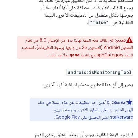
تُستخدَم لتحديد ما إذا كان التطبيق عبارة عن لعبة. قد
يجمع النظام التطبيقات المصنَّفة على أنّها ألعاب معًا أو
يعرضها بشكل منفصل عن التطبيقات الأخرى. القيمة
التلقائية هي
"false"
.
تحذير:
تم إيقاف هذه السمة نهائيًا بدءًا من الإصدار 8.0 من نظام
التشغيل Android (المستوى 26 من واجهة برمجة التطبيقات). استخدِم
السمة
appCategory
مع القيمة
بدلاً من ذلك.
game
android:isMonitoringTool
يشير إلى أنّ هذا التطبيق مصمّم لمراقبة أفراد آخرين.
ملاحظة:
إذا أعلن أحد التطبيقات عن هذه السمة في ملف
البيان الخاص به، على المطوّر الالتزام بسياسة
برنامج
stalkerware
لنشر التطبيق على Google Play.
لا توجد قيمة تلقائية. يجب أن يحدّد المطوّر إحدى القيم