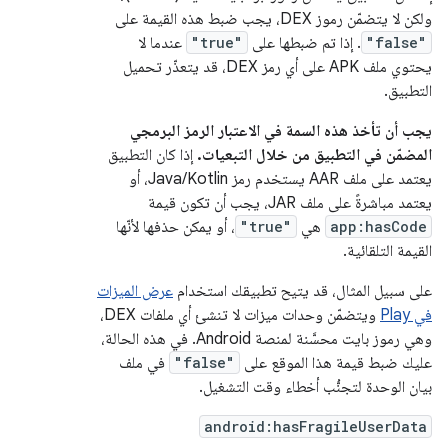
ولكن لا يتضمّن رموز DEX، يجب ضبط هذه القيمة على
"false"
. إذا تم ضبطها على
"true"
عندما لا
يحتوي ملف APK على أي رمز DEX، قد يتعذّر تحميل
التطبيق.
يجب أن تأخذ هذه السمة في الاعتبار الرمز البرمجي
المضمّن في التطبيق من خلال التبعيات.
إذا كان التطبيق
يعتمد على ملف AAR يستخدم رمز Java/Kotlin، أو
يعتمد مباشرةً على ملف JAR، يجب أن تكون قيمة
app:hasCode
هي
"true"
، أو يمكن حذفها لأنّها
القيمة التلقائية.
على سبيل المثال، قد يتيح تطبيقك استخدام
عرض الميزات
في Play
ويتضمّن وحدات ميزات لا تنشئ أي ملفات DEX،
وهي رموز بايت محسَّنة لمنصة Android. في هذه الحالة،
عليك ضبط قيمة هذا الموقع على
"false"
في ملف
بيان الوحدة لتجنُّب أخطاء وقت التشغيل.
android:hasFragileUserData