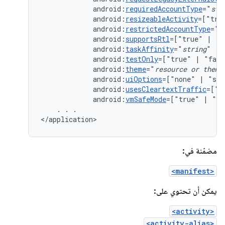
android:
requiredAccountType
="
str
android:
resizeableActivity
=["tru
android:
restrictedAccountType
="
s
android:
supportsRtl
=["true"
|
android:
taskAffinity
="
string
android:
testOnly
=["true"
|
android:
theme
="
resource
or
theme
android:
uiOptions
=["none"
|
android:
usesCleartextTraffic
=["t
android:
vmSafeMode
=["true"
|
"fa
.
.
.

</application>
مضمّنة في:
<manifest>
يمكن أن تحتوي على:
<activity>
<activity-alias>