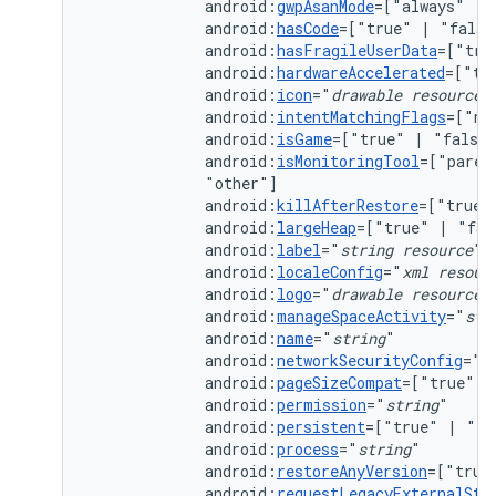
android:
gwpAsanMode
=["always"
|
android:
hasCode
=["true"
|
android:
hasFragileUserData
=["tru
android:
hardwareAccelerated
=["tr
android:
icon
="
drawable
resource
android:
intentMatchingFlags
=["no
android:
isGame
=["true"
|
android:
isMonitoringTool
=["paren
android:
killAfterRestore
=["true"
android:
largeHeap
=["true"
|
android:
label
="
string
resource
android:
localeConfig
="
xml
resour
android:
logo
="
drawable
resource
android:
manageSpaceActivity
="
str
android:
name
="
string
android:
networkSecurityConfig
="
x
android:
pageSizeCompat
=["true"
|
android:
permission
="
string
android:
persistent
=["true"
|
android:
process
="
string
android:
restoreAnyVersion
=["true
android:
requestLegacyExternalSto