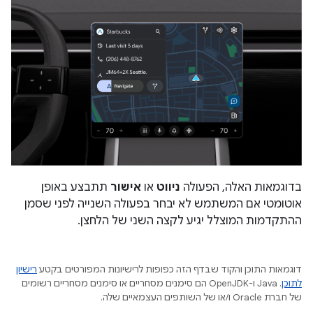
בדוגמאות האלה, הפעולה
ניווט
או
אישור
תתבצע באופן
אוטומטי אם המשתמש לא יבחר בפעולה השנייה לפני שסמן
ההתקדמות המוצלל יגיע לקצה השני של הלחצן.
דוגמאות התוכן והקוד שבדף הזה כפופות לרישיונות המפורטים בקטע
רישיון
לתוכן
.‏ Java ו-OpenJDK הם סימנים מסחריים או סימנים מסחריים רשומים
של חברת Oracle ו/או של השותפים העצמאיים שלה.