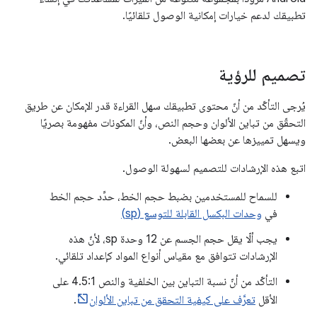
تطبيقك لدعم خيارات إمكانية الوصول تلقائيًا.
تصميم للرؤية
يُرجى التأكّد من أنّ محتوى تطبيقك سهل القراءة قدر الإمكان عن طريق
التحقّق من تباين الألوان وحجم النص، وأنّ المكونات مفهومة بصريًا
ويسهل تمييزها عن بعضها البعض.
اتبع هذه الإرشادات للتصميم لسهولة الوصول.
للسماح للمستخدمين بضبط حجم الخط، حدِّد حجم الخط
في
وحدات البكسل القابلة للتوسع (sp)
يجب ألّا يقل حجم الجسم عن 12 وحدة sp، لأنّ هذه
الإرشادات تتوافق مع مقياس أنواع المواد كإعداد تلقائي.
التأكّد من أنّ نسبة التباين بين الخلفية والنص 4.5:1 على
الأقل
تعرَّف على كيفية التحقق من تباين الألوان
.