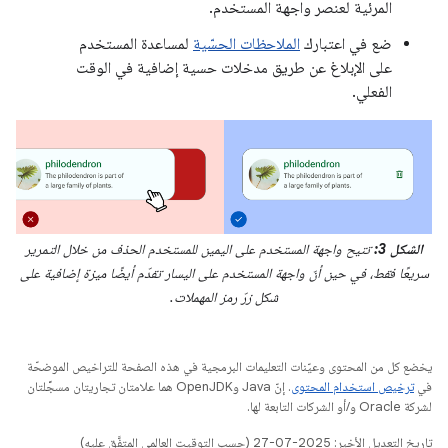
المرئية لعنصر واجهة المستخدم.
ضع في اعتبارك
الملاحظات الحسّية
لمساعدة المستخدم
على الإبلاغ عن طريق مدخلات حسية إضافية في الوقت
الفعلي.
الشكل 3:
تتيح واجهة المستخدم على اليمين للمستخدم الحذف من خلال التمرير
سريعًا فقط، في حين أنّ واجهة المستخدم على اليسار تقدّم أيضًا ميزة إضافية على
شكل زرّ رمز المهملات.
يخضع كل من المحتوى وعيّنات التعليمات البرمجية في هذه الصفحة للتراخيص الموضحّة
في
ترخيص استخدام المحتوى
. إنّ Java وOpenJDK هما علامتان تجاريتان مسجَّلتان
لشركة Oracle و/أو الشركات التابعة لها.
تاريخ التعديل الأخير: 2025-07-27 (حسب التوقيت العالمي المتفَّق عليه)