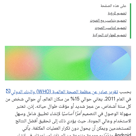
على هذه الصفحة
تصميم للرؤية
تصميم يتناسب مع الصوت
تصميم لتناسب الصوت
تصميم للمهارات الحركية
بحسب
تقرير صادر عن منظمة الصحة العالمية (WHO) والبنك الدولي
في العام 2011، يعاني حوالي 15% من سكان العالم، أي حوالي شخص من
كل ستة أشخاص، من عجز شديد أو مؤقت طوال حياته. إذن، تعتبر
سهولة الوصول في التصميم
أمرًا أساسيًا
لإنشاء تطبيق شامل وسهل
الاستخدام وعالي الجودة، حيث يؤدي ذلك إلى تحقيق أفضل النتائج
للمستخدمين ويمكن أن يحول دون تكرار العمليات المكلفة. يأتي
Android مزوّدًا بمجموعة متنوعة من الميزات لمساعدتك في إنشاء