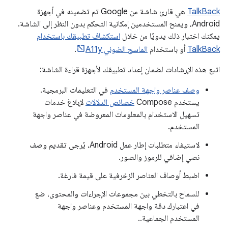
TalkBack
هي قارئ شاشة من Google تم تضمينه في أجهزة
Android، ويمنح المستخدمين إمكانية التحكم بدون النظر إلى الشاشة.
يمكنك اختبار ذلك يدويًا من خلال
استكشاف تطبيقك باستخدام
TalkBack
أو باستخدام
الماسح الضوئي A11y
.
اتبع هذه الإرشادات لضمان إعداد تطبيقك لأجهزة قراءة الشاشة:
وصف عناصر واجهة المستخدم
في التعليمات البرمجية.
يستخدم Compose
خصائص الدلالات
لإبلاغ خدمات
تسهيل الاستخدام بالمعلومات المعروضة في عناصر واجهة
المستخدم.
لاستيفاء متطلبات إطار عمل Android، يُرجى تقديم وصف
نصي إضافي للرموز والصور.
اضبط أوصاف العناصر الزخرفية على قيمة فارغة.
للسماح بالتخطي بين مجموعات الإجراءات والمحتوى، ضع
في اعتبارك دقة واجهة المستخدم وعناصر واجهة
المستخدم الجماعية..