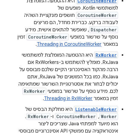
CoroutineWorker
היא ההטמעה המומלצת
למשתמשי Kotlin. מופעים של
CoroutineWorker
חושפים פונקציית השהיה
לעבודה ברקע. כברירת מחדל, הם מריצים
Dispatcher
, שאפשר להתאים אישית. מידע
נוסף על שרשור במופעי
CoroutineWorker
זמין
במאמר
Threading in CoroutineWorker
.
RxWorker
היא ההטמעה המומלצת למשתמשי
RxJava. מומלץ להשתמש ב-RxWorkers אם
הרבה מהקוד האסינכרוני הקיים שלכם מבוסס על
RxJava. כמו בכל המושגים של RxJava, אתם
יכולים לבחור את אסטרטגיית השרשור שמתאימה
לכם. מידע נוסף על שרשור במופעי
RxWorker
זמין במאמר
Threading in RxWorker
.
ListenableWorker
היא מחלקת הבסיס של
Worker
,‏
CoroutineWorker
ו-
RxWorker
.
הוא מיועד למפתחי Java שצריכים ליצור
אינטראקציה עם ממשקי API אסינכרוניים מבוססי