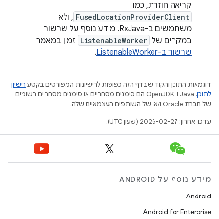
קריאה חוזרת, כמו
FusedLocationProviderClient
, ולא
משתמשים ב-RxJava. מידע נוסף על שרשור
במקרים של
ListenableWorker
זמין במאמר
שרשור ב-ListenableWorker
.
דוגמאות התוכן והקוד שבדף הזה כפופות לרישיונות המפורטים בקטע
רישיון
לתוכן
.‏ Java ו-OpenJDK הם סימנים מסחריים או סימנים מסחריים רשומים
של חברת Oracle ו/או של השותפים העצמאיים שלה.
עדכון אחרון: 2026-02-27 (שעון UTC).
מידע נוסף על ANDROID
Android
Android for Enterprise