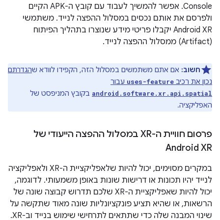
Console. אפשר להמשיך לעבוד עם קובץ ה-APK הקיים
ולפרסם את אותם נכסים במסלול ההפצה לנייד. משתמשי
Android XR יקבלו פריטי מידע שנוצרו בתהליך הפיתוח
(Artifact) ממסלול ההפצה לנייד.
חשוב:
אם אתם משתמשים במסלול הזה, הקפידו לוודא ש
הגדרתם
נכון את רכיב
עבור
uses-feature
בקובץ המניפסט של
android.software.xr.api.spatial
האפליקציה.
פרסום חוויית ה-XR במסלול ההפצה הייעודי של
Android XR
במקרים מסוימים, יכול להיות שלאפליקציית ה-XR ולאפליקציה
לנייד יהיו תכונות או דרישות שונות באופן משמעותי. לדוגמה,
יכול להיות שאפליקציית ה-XR שלכם תדרוש קבוצה שונה של
הרשאות, או שהיא תציע פונקציונליות שונה מאוד שתקשה על
שינוי המבנה שלה כדי שתתאים לתרחישי שימוש בנייד וב-XR.