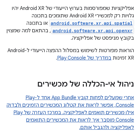
אפליקציות שמפורסמות בערוץ הייעודי של Android XR יהיו
גלויות רק למכשירי Android XR שתומכים בתכונה
android.software.xr.api.spatial
או בתכונה
android.software.xr.api.openxr
, בהתאם למה שמצוין
בקובץ מניפסט של אפליקציה.
הוראות מפורטות לשימוש במסלול ההפצה הייעודי ל-Android
XR זמינות
במדריך של Play Console
.
ניהול אי-הכללה של מכשירים
אחרי שמעלים לפחות קובץ App Bundle אחד ל-Play
Console, אפשר לראות את קטלוג המכשירים הזמינים ולבדוק
אילו מכשירים תואמים לאפליקציה. במרכז העזרה של Play
Console מוסבר איך לראות את המכשירים התואמים
לאפליקציה ולהגביל אותם.