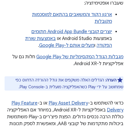
שעברו אופטימיזציה:
ארגון הקוד והמשאבים בהתאם למוסכמות
מקובלות
יוצרים קובצי Android App Bundle חתומים
באמצעות Android Studio או
באמצעות שורת
הפקודה
ו
מעלים אותם ל-Google Play
.
מגבלות הגודל המקסימליות של Google Play
חלות גם על
אפליקציות ל-Android XR.
הערה:
הגדלים האלה משקפים את
גודל ההורדה הדחוס
כפי
שמחושב על ידי Play כשהאפליקציה מועלית ב-Play Console.
כדאי להשתמש ב-
Play Asset Delivery
או ב-
Play Feature
Delivery
באפליקציות ל-Android XR, במיוחד אם האפליקציה
כוללת הרבה נכסים גדולים. ‫הפצת פיצ'רים ב-Play משתמשת
ביכולות מתקדמות של קובצי AAB, ומאפשרת לספק תכונות