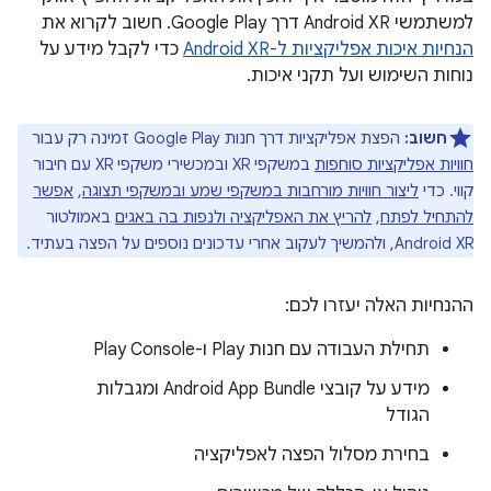
למשתמשי Android XR דרך Google Play. חשוב לקרוא את
הנחיות איכות אפליקציות ל-Android XR
כדי לקבל מידע על
נוחות השימוש ועל תקני איכות.
חשוב:
הפצת אפליקציות דרך חנות Google Play זמינה רק עבור
חוויות אפליקציות סוחפות
במשקפי XR ובמכשירי משקפי XR עם חיבור
קווי. כדי
ליצור חוויות מורחבות במשקפי שמע ובמשקפי תצוגה
,
אפשר
להתחיל לפתח
,
להריץ את האפליקציה ולנפות בה באגים
באמולטור
Android XR, ולהמשיך לעקוב אחרי עדכונים נוספים על הפצה בעתיד.
ההנחיות האלה יעזרו לכם:
תחילת העבודה עם חנות Play ו-Play Console
מידע על קובצי Android App Bundle ומגבלות
הגודל
בחירת מסלול הפצה לאפליקציה