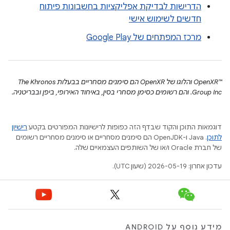
הדרישות לבדיקת אפליקציות בחשבונות פיתוח
חדשים לשימוש אישי
מרכז המפתחים של Google Play
‫OpenXR™‎ והלוגו של OpenXR הם סימנים מסחריים בבעלות The Khronos
Group Inc. והם רשומים כסימן מסחרי בסין, באיחוד האירופי, ביפן ובבריטניה.
דוגמאות התוכן והקוד שבדף הזה כפופות לרישיונות המפורטים בקטע
רישיון
לתוכן
.‏ Java ו-OpenJDK הם סימנים מסחריים או סימנים מסחריים רשומים
של חברת Oracle ו/או של השותפים העצמאיים שלה.
עדכון אחרון: 2026-05-19 (שעון UTC).
מידע נוסף על ANDROID