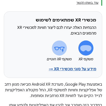
עוד באותו הקשר
מכשירי XR שמתאימים לשימוש
ההנחיות האלה יעזרו לכם ליצור חוויות למכשירי XR
מהסוגים הבאים.
משקפי XR
משקפי XR חוטיים
מידע על סוגי מכשירי XR →
באמצעות Google Play, מערכת Android XR מביאה מגוון רחב
של אפליקציות וחוויות למשקפי XR, החל מקטלוג האפליקציות
לנייד הקיים ועד לחוויות XR מרחביות וסוחפות.
במדריך הזה מוסבר איך להכין את האפליקציות ולהפיץ אותן