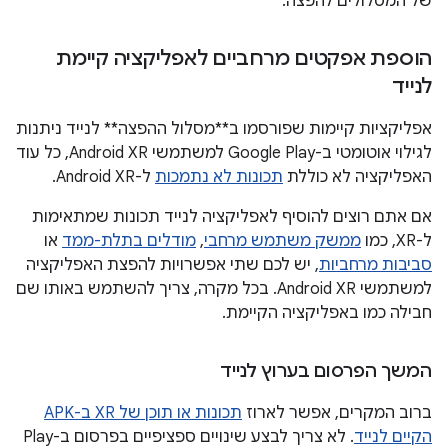
של המסלולים להפצה.
הוספת אפקטים מרחביים לאפליקציה קיימת
לנייד
אפליקציות קיימות שפורסמו ב**מסלול ההפצה** לנייד ניתנות
לגילוי אוטומטי ב-Google Play למשתמשי Android XR, כל עוד
האפליקציה לא כוללת
תכונות לא נתמכות
ל-Android XR.
אם אתם רוצים להוסיף לאפליקציה לנייד תכונות שמתאימות
ל-XR, כמו
ממשק משתמש מרחבי
,
מודלים בתלת-ממד
או
סביבות מרחביות
, יש לכם שתי אפשרויות להפצת האפליקציה
למשתמשי Android XR. בכל מקרה, צריך להשתמש באותו שם
חבילה כמו באפליקציה הקיימת.
המשך הפרסום בערוץ לנייד
ברוב המקרים, אפשר לארוז
תכונות או תוכן של XR ב-APK
הקיים לנייד
. לא צריך לבצע שינויים ספציפיים בפרסום ב-Play