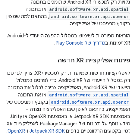
גלויות רק למכשירי Android XR שתומכים בתכונה
android.software.xr.api.spatial
או בתכונה
android.software.xr.api.openxr
, בהתאם למה שמצוין
בקובץ מניפסט של אפליקציה.
הוראות מפורטות לשימוש במסלול ההפצה הייעודי ל-Android
XR זמינות ב
מדריך של Play Console
.
פיתוח אפליקציית XR חדשה
לאפליקציות חדשות שמיועדות רק למכשירי XR, צריך לפרסם
רק במסלול הייעודי של Android XR. כדי לפרסם במסלול
הייעודי של Android XR, האפליקציה צריכה לכלול את התכונה
android.software.xr.api.spatial
או את התכונה
android.software.xr.api.openxr
בקובץ המניפסט של
האפליקציה, בהתאם לאופן שבו האפליקציה נוצרה –
באמצעות Jetpack XR SDK או באמצעות OpenXR או Unity.
מידע נוסף על תכונות של PackageManager לאפליקציות XR
זמין בקטעים הרלוונטיים בדפים
Jetpack XR SDK
ו-
OpenXR
.