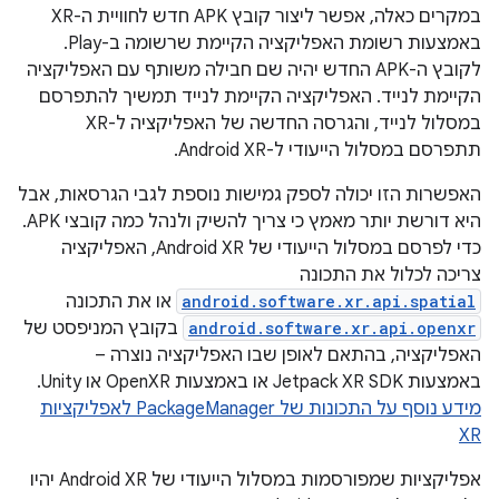
במקרים כאלה, אפשר ליצור קובץ APK חדש לחוויית ה-XR
באמצעות רשומת האפליקציה הקיימת שרשומה ב-Play.
לקובץ ה-APK החדש יהיה שם חבילה משותף עם האפליקציה
הקיימת לנייד. האפליקציה הקיימת לנייד תמשיך להתפרסם
במסלול לנייד, והגרסה החדשה של האפליקציה ל-XR
תתפרסם במסלול הייעודי ל-Android XR.
האפשרות הזו יכולה לספק גמישות נוספת לגבי הגרסאות, אבל
היא דורשת יותר מאמץ כי צריך להשיק ולנהל כמה קובצי APK.
כדי לפרסם במסלול הייעודי של Android XR, האפליקציה
צריכה לכלול את התכונה
android.software.xr.api.spatial
או את התכונה
android.software.xr.api.openxr
בקובץ המניפסט של
האפליקציה, בהתאם לאופן שבו האפליקציה נוצרה –
באמצעות Jetpack XR SDK או באמצעות OpenXR או Unity.
מידע נוסף על התכונות של PackageManager לאפליקציות
XR
אפליקציות שמפורסמות במסלול הייעודי של Android XR יהיו