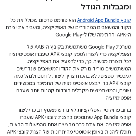
ומגבלות הגודל
קובץ Android App Bundle
הוא פורמט פרסום שכולל את כל
הקוד והמשאבים המהודרים של האפליקציה, ומעביר את יצירת
ה-APK והחתימה שלו ל-Google Play.
מערכת Google Play משתמשת בקובץ ה-AAB של
האפליקציה כדי ליצור ולספק קובצי APK שעברו אופטימיזציה
לכל תצורת מכשיר. כך, כדי להפעיל את האפליקציה,
המשתמשים מורידים רק את הקוד והמשאבים שנדרשים
למכשיר ספציפי. לא בהכרח צריך ליצור, לחתום ולנהל כמה
קובצי APK כדי לבצע אופטימיזציה של התמיכה במכשירים
שונים, והמשתמשים מקבלים הורדות קטנות יותר שעברו
אופטימיזציה.
ברוב פרויקטי האפליקציות לא נדרש מאמץ רב כדי ליצור
קובצי App Bundle שתומכים בהצגת קובצי APK שעברו
אופטימיזציה. אם אתם כבר מבצעים אחת מהפעולות הבאות,
תוכלו ליהנות באופן אוטומטי מהיתרונות של הצגת קובצי APK