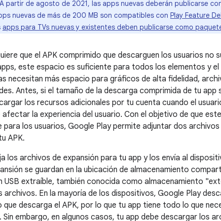
A partir de agosto de 2021, las apps nuevas deberán publicarse c
 apps nuevas de más de 200 MB son compatibles con
Play Feature Del
s
apps para TVs nuevas y existentes deben publicarse como paquete
uiere que el APK comprimido que descarguen los usuarios no s
apps, este espacio es suficiente para todos los elementos y el
s necesitan más espacio para gráficos de alta fidelidad, arch
es. Antes, si el tamaño de la descarga comprimida de tu app 
cargar los recursos adicionales por tu cuenta cuando el usuario
 afectar la experiencia del usuario. Con el objetivo de que est
 para los usuarios, Google Play permite adjuntar dos archivo
tu APK.
a los archivos de expansión para tu app y los envía al disposit
ansión se guardan en la ubicación de almacenamiento compartid
ón USB extraíble, también conocida como almacenamiento "ext
 archivos. En la mayoría de los dispositivos, Google Play des
 que descarga el APK, por lo que tu app tiene todo lo que nece
. Sin embargo, en algunos casos, tu app debe descargar los a