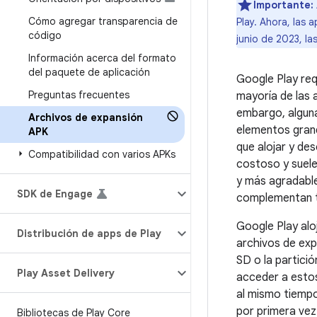
Importante:
Cómo agregar transparencia de
Play. Ahora, las
código
junio de 2023, la
Información acerca del formato
del paquete de aplicación
Google Play req
Preguntas frecuentes
mayoría de las 
embargo, alguna
Archivos de expansión
elementos grand
APK
que alojar y des
Compatibilidad con varios APKs
costoso y suele
y más agradable
SDK de Engage
complementan 
Google Play aloj
Distribución de apps de Play
archivos de exp
SD o la partici
Play Asset Delivery
acceder a estos
al mismo tiempo
por primera vez
Bibliotecas de Play Core