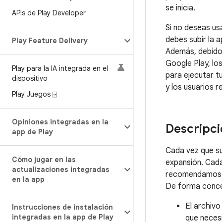
se inicia.
APIs de Play Developer
Si no deseas us
debes subir la 
Play Feature Delivery
Además, debido 
Google Play, lo
Play para la IA integrada en el
para ejecutar t
dispositivo
y los usuarios 
Play Juegos ⍈
Opiniones integradas en la
Descripci
app de Play
Cada vez que su
Cómo jugar en las
expansión. Cada
actualizaciones integradas
recomendamos qu
en la app
De forma concep
El archiv
Instrucciones de instalación
integradas en la app de Play
que necesi