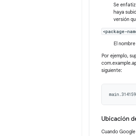
Se enfatiz
haya subid
versión qu
<package-nam
El nombre 
Por ejemplo, su
com.example.app
siguiente:
main.31415
Ubicación d
Cuando Google P