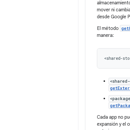
almacenamiento
mover ni cambia
desde Google Pl
El método
get
manera:
<shared-
getExter
<packag
getPack
Cada app no pue
expansión y el 