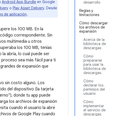
on
Android App Bundle
en Google
desarrollo
ivery
o
Play Asset Delivery
. Desde
Reglas y
s de aplicación
.
limitaciones
Cómo descargar
los archivos de
upere los 100 MB. En la
expansión
 código correspondiente. Sin
Acerca de la
ivos multimedia u otros
biblioteca de
superaba los 100 MB, tenías
descargas
 la abría, lo cual puede ser
Cómo
e proceso sea más fácil para ti
prepararse
para usar la
s grandes de expansión que
biblioteca de
descargas
Cómo
ivo sin costo alguno. Los
declarar los
o del dispositivo (la tarjeta
permisos del
usuario
erno"), donde tu app puede
carga los archivos de expansión
Cómo
implementar
sita cuando el usuario la abre
el servicio de
rchivos de Google Play cuando
descargas