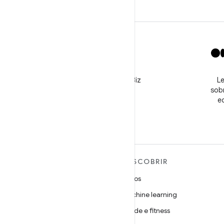
X
Siga o perfil @GooglePlayBiz
Le
para conferir notícias e
sobr
receber suporte
e
MAIS SOBRE O ANDROID
DESCOBRIR
Android
Jogos
Android para empresas
Machine learning
Segurança
Saúde e fitness