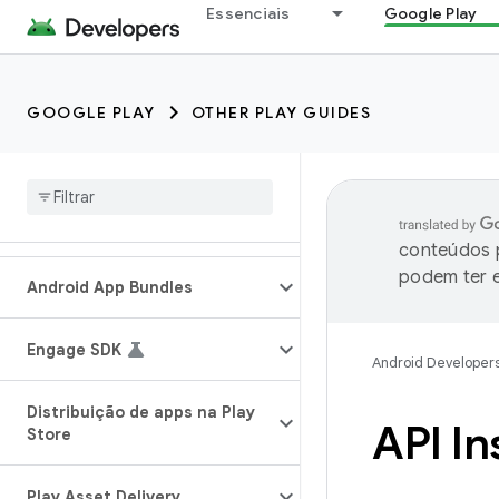
Essenciais
Google Play
GOOGLE PLAY
OTHER PLAY GUIDES
conteúdos p
podem ter e
Android App Bundles
Engage SDK
Android Developer
Distribuição de apps na Play
API In
Store
Play Asset Delivery