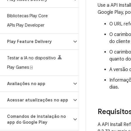
Use a API Insta
Google Play, po
Bibliotecas Play Core
O URL ref
APIs Play Developer
O carimbo
do cliente
Play Feature Delivery
O carimbo
Testar a IA no dispositivo
quanto do 
Play Games ⍈
A versão d
Informaçõ
Avaliações no app
dias.
Acessar atualizações no app
Requisito
Comandos de instalação no
app do Google Play
A API Install R