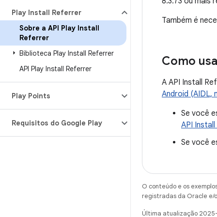
8.3.73 ou mais
Play Install Referrer
Também é necess
Sobre a API Play Install
Referrer
Biblioteca Play Install Referrer
Como usar
API Play Install Referrer
A API Install R
Android (AIDL, n
Play Points
Se você es
Requisitos do Google Play
API Instal
Se você e
O conteúdo e os exemplos 
registradas da Oracle e/o
Última atualização 2025