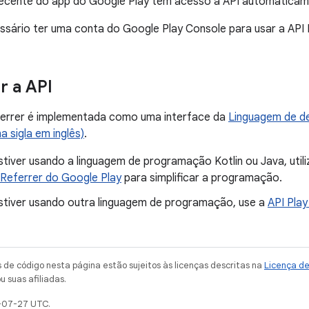
 recente do app do Google Play têm acesso à API automaticam
ário ter uma conta do Google Play Console para usar a API In
 a API
eferrer é implementada como uma interface da
Linguagem de de
a sigla em inglês)
.
tiver usando a linguagem de programação Kotlin ou Java, util
l Referrer do Google Play
para simplificar a programação.
stiver usando outra linguagem de programação, use a
API Play
de código nesta página estão sujeitos às licenças descritas na
Licença d
u suas afiliadas.
-07-27 UTC.