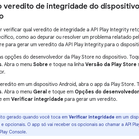
 o veredito de integridade do dispositiv
vo
r verificar qual veredito de integridade a API Play Integrity r
ecífico, como ao depurar ou resolver um problema relatado pe
e para gerar um veredito da API Play Integrity para o disposit
 as opções do desenvolvedor da Play Store no dispositivo. Toqu
s
. Abra o menu
Sobre
e toque na linha
Versão da Play Store
s
or.
eredito em um dispositivo Android, abra o app da Play Store. T
s
. Abra o menu
Geral
e toque em
Opções do desenvolvedo
ue em
Verificar integridade
para gerar um veredito.
ito gerado quando você toca em
Verificar integridade
em um disp
e opcionais. O app só vai receber os opcionais ao chamar a API Play
Play Console.