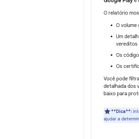
Google Play
e 
O relatório mos
O volume 
Um detalh
vereditos
Os código
Os certif
Você pode filtr
detalhada dos v
baixo para prot
**Dica**:
int
ajudar a determin