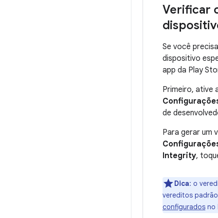
Verificar
dispositi
Se você precisa
dispositivo esp
app da Play Stor
Primeiro, ative
Configuraçõe
de desenvolved
Para gerar um v
Configuraçõe
Integrity
, toq
Dica
:
o vered
vereditos padrão 
configurados
no 