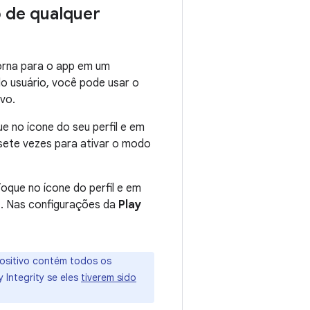
o de qualquer
etorna para o app em um
lo usuário, você pode usar o
ivo.
e no ícone do seu perfil e em
ete vezes para ativar o modo
oque no ícone do perfil e em
r
. Nas configurações da
Play
ositivo contém todos os
 Integrity se eles
tiverem sido