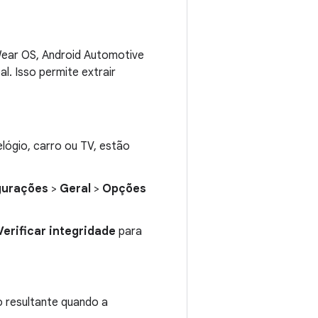
Wear OS, Android Automotive
l. Isso permite extrair
elógio, carro ou TV, estão
gurações
>
Geral
>
Opções
Verificar integridade
para
o resultante quando a