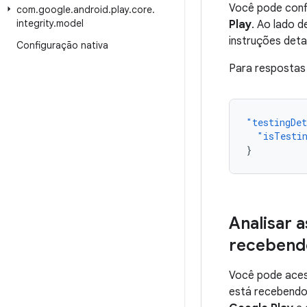
Você pode conf
com
.
google
.
android
.
play
.
core
.
integrity
.
model
Play
. Ao lado 
instruções deta
Configuração nativa
Para respostas
"testingDe
"isTesti
}
Analisar a
recebend
Você pode acess
está recebendo 