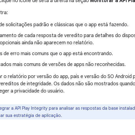
clique no ícone de seta à direita na seção
Monitorar a API Pla
tra:
de solicitações padrão e clássicas que o app está fazendo.
amento de cada resposta de veredito para detalhes do disposi
 opcionais ainda não aparecem no relatório.
s de erro mais comuns que o app está encontrando.
icados mais comuns de versões de apps não reconhecidas.
ar o relatório por versão do app, país e versão do SO Android 
ereditos de integridade. Os dados não são mostrados quando
eger a privacidade do usuário.
egrar a API Play Integrity para analisar as respostas da base instal
ar sua estratégia de aplicação.