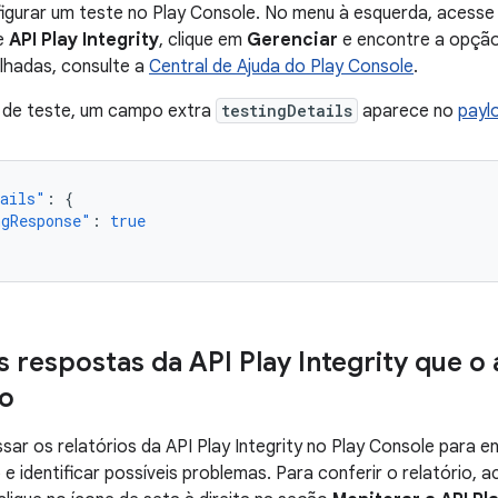
igurar um teste no Play Console. No menu à esquerda, acess
de
API Play Integrity
, clique em
Gerenciar
e encontre a opçã
lhadas, consulte a
Central de Ajuda do Play Console
.
 de teste, um campo extra
testingDetails
aparece no
payl
tails"
:
{
ngResponse"
:
true
s respostas da API Play Integrity que o
o
ar os relatórios da API Play Integrity no Play Console para 
e identificar possíveis problemas. Para conferir o relatório, 