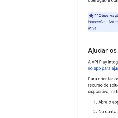
operação é con
**Observaç
inacessível. Ante
ativa.
Ajudar os
A API Play Inte
no app para aju
Para orientar o
recurso de solu
dispositivo, ins
Abra o ap
No canto s