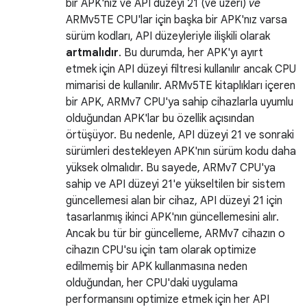
bir APK'nız ve API düzeyi 21 (ve üzeri)
ve
ARMv5TE CPU'lar için başka bir APK'nız varsa
sürüm kodları, API düzeyleriyle ilişkili olarak
artmalıdır
. Bu durumda, her APK'yı ayırt
etmek için API düzeyi filtresi kullanılır ancak CPU
mimarisi de kullanılır. ARMv5TE kitaplıkları içeren
bir APK, ARMv7 CPU'ya sahip cihazlarla uyumlu
olduğundan APK'lar bu özellik açısından
örtüşüyor. Bu nedenle, API düzeyi 21 ve sonraki
sürümleri destekleyen APK'nın sürüm kodu daha
yüksek olmalıdır. Bu sayede, ARMv7 CPU'ya
sahip ve API düzeyi 21'e yükseltilen bir sistem
güncellemesi alan bir cihaz, API düzeyi 21 için
tasarlanmış ikinci APK'nın güncellemesini alır.
Ancak bu tür bir güncelleme, ARMv7 cihazın o
cihazın CPU'su için tam olarak optimize
edilmemiş bir APK kullanmasına neden
olduğundan, her CPU'daki uygulama
performansını optimize etmek için her API