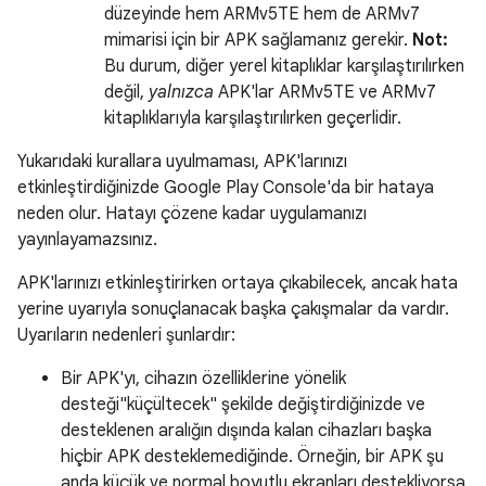
düzeyinde hem ARMv5TE hem de ARMv7
mimarisi için bir APK sağlamanız gerekir.
Not:
Bu durum, diğer yerel kitaplıklar karşılaştırılırken
değil,
yalnızca
APK'lar ARMv5TE ve ARMv7
kitaplıklarıyla karşılaştırılırken geçerlidir.
Yukarıdaki kurallara uyulmaması, APK'larınızı
etkinleştirdiğinizde Google Play Console'da bir hataya
neden olur. Hatayı çözene kadar uygulamanızı
yayınlayamazsınız.
APK'larınızı etkinleştirirken ortaya çıkabilecek, ancak hata
yerine uyarıyla sonuçlanacak başka çakışmalar da vardır.
Uyarıların nedenleri şunlardır:
Bir APK'yı, cihazın özelliklerine yönelik
desteği"küçültecek" şekilde değiştirdiğinizde ve
desteklenen aralığın dışında kalan cihazları başka
hiçbir APK desteklemediğinde. Örneğin, bir APK şu
anda küçük ve normal boyutlu ekranları destekliyorsa