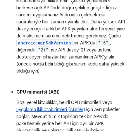
kullanmamaya dikkat edin. Çünkü uygulamanızı
herkese açık API'lerle doğru şekilde geliştirdiğiniz
sürece, uygulamanız Android'in gelecekteki
sürümleriyle her zaman uyumlu olur. Daha yüksek API
düzeyleri için farklı bir APK yayınlamak isterseniz yine
de maksimum sürümü belirtmeniz gerekmez. Çünkü
android:minSdkVersion
bir APK'da
"16"
,
diğerinde
"21"
ise API düzeyi 21 veya üstünü
destekleyen cihazlar her zaman ikinci APK'yı alır
(önceki notta belirtildiği gibi sürüm kodu daha yüksek
olduğu için).
CPU mimarisi (ABI)
Bazı yerel kitaplıklar, belirli CPU mimarileri veya
uygulama ikili arabirimleri (ABI'ler)
için ayrı paketler
sağlar. Mevcut tüm kitaplıkları tek bir APK'da
paketlemek yerine her ABI için ayrı bir APK
oluşturabilir ve yalnızca ilgili ABI için ihtiyaç