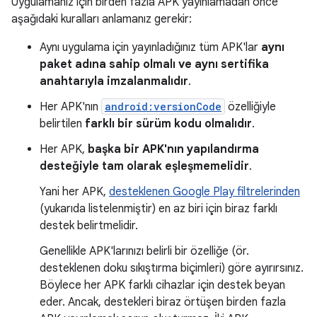
Uygulamanız için birden fazla APK yayınlamadan önce
aşağıdaki kuralları anlamanız gerekir:
Aynı uygulama için yayınladığınız tüm APK'lar
aynı
paket adına sahip olmalı ve aynı sertifika
anahtarıyla imzalanmalıdır
.
Her APK'nın
android:versionCode
özelliğiyle
belirtilen
farklı bir sürüm kodu olmalıdır
.
Her APK,
başka bir APK'nın yapılandırma
desteğiyle tam olarak eşleşmemelidir
.
Yani her APK,
desteklenen Google Play filtrelerinden
(yukarıda listelenmiştir) en az biri için biraz farklı
destek belirtmelidir.
Genellikle APK'larınızı belirli bir özelliğe (ör.
desteklenen doku sıkıştırma biçimleri) göre ayırırsınız.
Böylece her APK farklı cihazlar için destek beyan
eder. Ancak, destekleri biraz örtüşen birden fazla