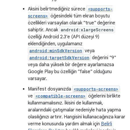
Aksini belirtmediğiniz sürece
<supports-
screens>
öğesindeki tüm ekran boyutu
özellikleri varsayılan olarak "true" değerine
sahiptir. Ancak
android:xlargeScreens
özelliği Android 2.3'e (API düzeyi 9)
eklendiğinden, uygulamanız
android:minSdkVersion
veya
android:targetSdkVersion
değerini "9"
veya daha yüksek bir değere ayarlamazsa
Google Play bu özelliğin "false" olduğunu
varsayar.
Manifest dosyanızda
<supports-screens>
ve
<compatible-screens>
öğelerini birlikte
kullanmamalısınız. İkisini de kullanmak,
aralarındaki çatışmalar nedeniyle hata yapma
olasılığınızı artırır. Hangisini kullanacağınıza karar
verme konusunda yardım almak için
Belirli