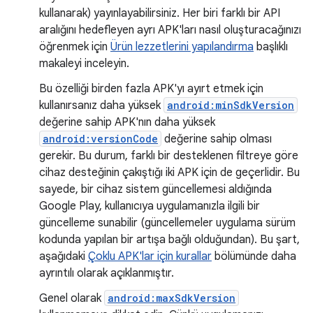
kullanarak) yayınlayabilirsiniz. Her biri farklı bir API
aralığını hedefleyen ayrı APK'ları nasıl oluşturacağınızı
öğrenmek için
Ürün lezzetlerini yapılandırma
başlıklı
makaleyi inceleyin.
Bu özelliği birden fazla APK'yı ayırt etmek için
kullanırsanız daha yüksek
android:minSdkVersion
değerine sahip APK'nın daha yüksek
android:versionCode
değerine sahip olması
gerekir. Bu durum, farklı bir desteklenen filtreye göre
cihaz desteğinin çakıştığı iki APK için de geçerlidir. Bu
sayede, bir cihaz sistem güncellemesi aldığında
Google Play, kullanıcıya uygulamanızla ilgili bir
güncelleme sunabilir (güncellemeler uygulama sürüm
kodunda yapılan bir artışa bağlı olduğundan). Bu şart,
aşağıdaki
Çoklu APK'lar için kurallar
bölümünde daha
ayrıntılı olarak açıklanmıştır.
Genel olarak
android:maxSdkVersion