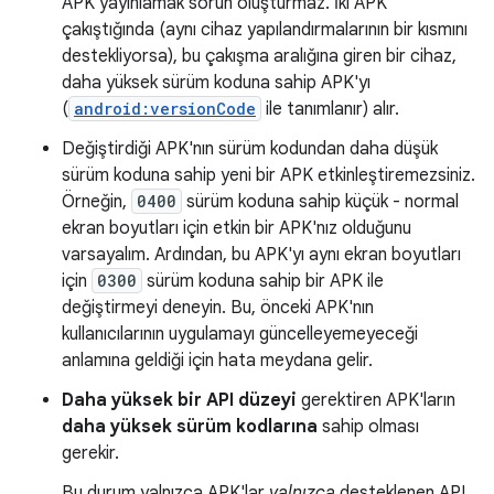
APK yayınlamak sorun oluşturmaz. İki APK
çakıştığında (aynı cihaz yapılandırmalarının bir kısmını
destekliyorsa), bu çakışma aralığına giren bir cihaz,
daha yüksek sürüm koduna sahip APK'yı
(
android:versionCode
ile tanımlanır) alır.
Değiştirdiği APK'nın sürüm kodundan daha düşük
sürüm koduna sahip yeni bir APK etkinleştiremezsiniz.
Örneğin,
0400
sürüm koduna sahip küçük - normal
ekran boyutları için etkin bir APK'nız olduğunu
varsayalım. Ardından, bu APK'yı aynı ekran boyutları
için
0300
sürüm koduna sahip bir APK ile
değiştirmeyi deneyin. Bu, önceki APK'nın
kullanıcılarının uygulamayı güncelleyemeyeceği
anlamına geldiği için hata meydana gelir.
Daha yüksek bir API düzeyi
gerektiren APK'ların
daha yüksek sürüm kodlarına
sahip olması
gerekir.
Bu durum yalnızca APK'lar
yalnızca
desteklenen API