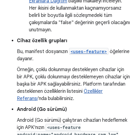
Ekranlara Dağıtım
başlıklı makaleyi inceleyin.
Her ikisini de kullanmaktan kaçınamıyorsanız
belirli bir boyutla ilgili sözleşmedeki tüm
çakışmalarda "false" değerinin geçerli olacağını
unutmayın.
Cihaz özellik grupları
Bu, manifest dosyanızın
<uses-feature>
öğelerine
dayanır.
Örneğin, çoklu dokunmayı destekleyen cihazlar için
bir APK, çoklu dokunmayı desteklemeyen cihazlar için
başka bir APK sağlayabilirsiniz. Platform tarafından
desteklenen özelliklerin listesini
Özellikler
Referansı
'nda bulabilirsiniz.
Android (Go sürümü)
Android (Go sürümü) çalıştıran cihazları hedeflemek
için APK'nızın
<uses-feature
android:name="android.hardware.ram.low"