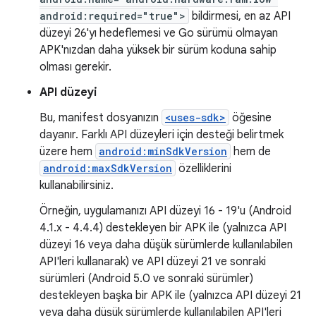
android:required="true">
bildirmesi, en az API
düzeyi 26'yı hedeflemesi ve Go sürümü olmayan
APK'nızdan daha yüksek bir sürüm koduna sahip
olması gerekir.
API düzeyi
Bu, manifest dosyanızın
<uses-sdk>
öğesine
dayanır. Farklı API düzeyleri için desteği belirtmek
üzere hem
android:minSdkVersion
hem de
android:maxSdkVersion
özelliklerini
kullanabilirsiniz.
Örneğin, uygulamanızı API düzeyi 16 - 19'u (Android
4.1.x - 4.4.4) destekleyen bir APK ile (yalnızca API
düzeyi 16 veya daha düşük sürümlerde kullanılabilen
API'leri kullanarak) ve API düzeyi 21 ve sonraki
sürümleri (Android 5.0 ve sonraki sürümler)
destekleyen başka bir APK ile (yalnızca API düzeyi 21
veya daha düşük sürümlerde kullanılabilen API'leri