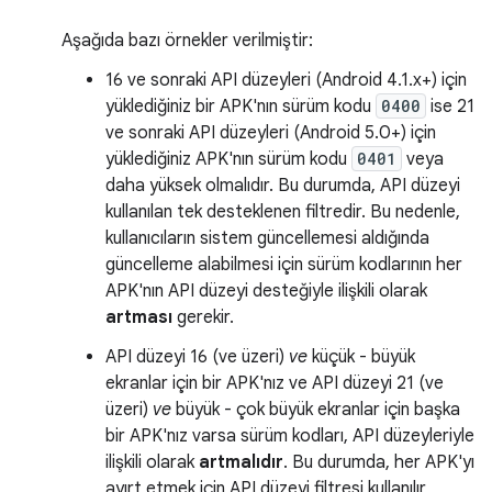
Aşağıda bazı örnekler verilmiştir:
16 ve sonraki API düzeyleri (Android 4.1.x+) için
yüklediğiniz bir APK'nın sürüm kodu
0400
ise 21
ve sonraki API düzeyleri (Android 5.0+) için
yüklediğiniz APK'nın sürüm kodu
0401
veya
daha yüksek olmalıdır. Bu durumda, API düzeyi
kullanılan tek desteklenen filtredir. Bu nedenle,
kullanıcıların sistem güncellemesi aldığında
güncelleme alabilmesi için sürüm kodlarının her
APK'nın API düzeyi desteğiyle ilişkili olarak
artması
gerekir.
API düzeyi 16 (ve üzeri)
ve
küçük - büyük
ekranlar için bir APK'nız ve API düzeyi 21 (ve
üzeri)
ve
büyük - çok büyük ekranlar için başka
bir APK'nız varsa sürüm kodları, API düzeyleriyle
ilişkili olarak
artmalıdır
. Bu durumda, her APK'yı
ayırt etmek için API düzeyi filtresi kullanılır