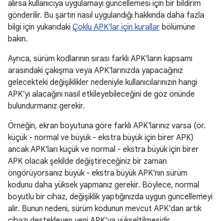
alırsa kullanıcıya uygulamayı güncellemesi için bir bildirim
gönderilir. Bu şartın nasıl uygulandığı hakkında daha fazla
bilgi için yukarıdaki
Çoklu APK'lar için kurallar
bölümüne
bakın.
Ayrıca, sürüm kodlarının sırası farklı APK'ların kapsamı
arasındaki çakışma veya APK'larınızda yapacağınız
gelecekteki değişiklikler nedeniyle kullanıcılarınızın hangi
APK'yı alacağını nasıl etkileyebileceğini de göz önünde
bulundurmanız gerekir.
Örneğin, ekran boyutuna göre farklı APK'larınız varsa (ör.
küçük - normal ve büyük - ekstra büyük için birer APK)
ancak APK'ları küçük ve normal - ekstra büyük için birer
APK olacak şekilde değiştireceğiniz bir zaman
öngörüyorsanız büyük - ekstra büyük APK'nın sürüm
kodunu daha yüksek yapmanız gerekir. Böylece, normal
boyutlu bir cihaz, değişiklik yaptığınızda uygun güncellemeyi
alır. Bunun nedeni, sürüm kodunun mevcut APK'dan artık
cihazı destekleyen yeni APK'ya yükseltilmesidir.