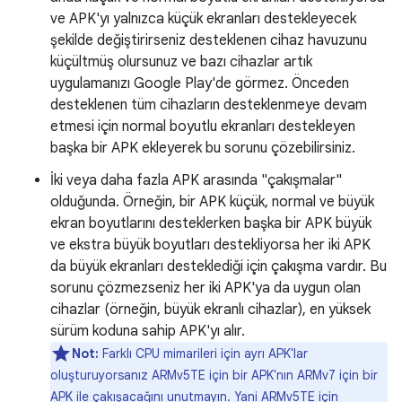
ve APK'yı yalnızca küçük ekranları destekleyecek
şekilde değiştirirseniz desteklenen cihaz havuzunu
küçültmüş olursunuz ve bazı cihazlar artık
uygulamanızı Google Play'de görmez. Önceden
desteklenen tüm cihazların desteklenmeye devam
etmesi için normal boyutlu ekranları destekleyen
başka bir APK ekleyerek bu sorunu çözebilirsiniz.
İki veya daha fazla APK arasında "çakışmalar"
olduğunda. Örneğin, bir APK küçük, normal ve büyük
ekran boyutlarını desteklerken başka bir APK büyük
ve ekstra büyük boyutları destekliyorsa her iki APK
da büyük ekranları desteklediği için çakışma vardır. Bu
sorunu çözmezseniz her iki APK'ya da uygun olan
cihazlar (örneğin, büyük ekranlı cihazlar), en yüksek
sürüm koduna sahip APK'yı alır.
Not:
Farklı CPU mimarileri için ayrı APK'lar
oluşturuyorsanız ARMv5TE için bir APK'nın ARMv7 için bir
APK ile çakışacağını unutmayın. Yani ARMv5TE için