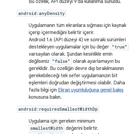
Bu özellik, API düzeyi 9'da kullanıma sunuldu.
android:anyDensity
Uygulamanın tüm ekranlara sığması için kaynak
içerip içermediğini belirtir içerir.
Android 1.6 (API düzeyi 4) ve sonraki sürümleri
destekleyen uygulamalar için bu değer
"true"
varsayılan olarak. Şundan kesinlikle emin
değilseniz
"false"
olarak
ayarlamayın
bu
gereklidir. Bu özelliğin devre dışı bırakılmasının
gerekebileceği tek sefer uygulamanızın bit
eşlemleri doğrudan değiştirmesi olabilir. Daha
fazla bilgi için
Ekran uyumluluğuna genel bakış
konusuna bakın.
android:requiresSmallestWidthDp
Uygulama için gereken minimum
smallestWidth
değerini belirtir.