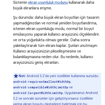
Sistemin
ekran uyumluluk modunu
kullanarak daha
büyük ekranlara erişme.
Şu durumda: daha büyük ekran boyutları için tasarım
yapmadığınızdan ve normal yeniden boyutlandırma,
istenen ekran uyumluluğu modu,
normal
bir boyut
emülasyonu yaparak kullanıcı arayüzünü ölçeklendirir.
ve orta yoğunlukta olması gerekir. Daha sonra
yakınlaştırarak tüm ekranı kaplar. Şunları unutmayın:
Kullanıcı arayüzünüzün pikselleşmesine ve
bulanıklaşmasına neden olur. Bu nedenle, kullanıcı
arayüzünüzü geniş ekranları.
Not:
Android 3.2'de yeni özellikler kullanıma sunuldu:
,
android:requiresSmallestWidthDp
ve
android:compatibleWidthLimitDp
. Uygulamanızı Android
android:largestWidthLimitDp
3.2 ve sonraki sürümler için geliştiriyorsanız özellikler
yerine ekran boyutu desteğinizi belirtmek için bu