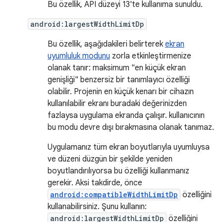
Bu özellik, API düzeyi 13'te kullanıma sunuldu.
android:largestWidthLimitDp
Bu özellik, aşağıdakileri belirterek
ekran
uyumluluk modunu
zorla etkinleştirmenize
olanak tanır: maksimum "en küçük ekran
genişliği" benzersiz bir tanımlayıcı özelliği
olabilir. Projenin en küçük kenarı bir cihazın
kullanılabilir ekranı buradaki değerinizden
fazlaysa uygulama ekranda çalışır. kullanıcının
bu modu devre dışı bırakmasına olanak tanımaz.
Uygulamanız tüm ekran boyutlarıyla uyumluysa
ve düzeni düzgün bir şekilde yeniden
boyutlandırılıyorsa bu özelliği kullanmanız
gerekir. Aksi takdirde, önce
android:compatibleWidthLimitDp
özelliğini
kullanabilirsiniz. Şunu kullanın:
android:largestWidthLimitDp
özelliğini