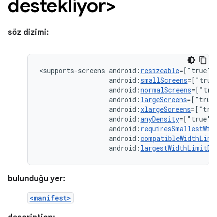
destekliyor>
söz dizimi:
<supports-screens
android:
resizeable
=["true"|
android:
smallScreens
=["true
android:
normalScreens
=["tru
android:
largeScreens
=["true
android:
xlargeScreens
=["tru
android:
anyDensity
=["true"
android:
requiresSmallestWid
android:
compatibleWidthLimi
android:
largestWidthLimitDp
bulunduğu yer:
<manifest>