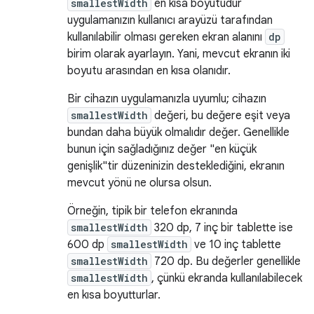
smallestWidth
en kısa boyutudur
uygulamanızın kullanıcı arayüzü tarafından
kullanılabilir olması gereken ekran alanını
dp
birim olarak ayarlayın. Yani, mevcut ekranın iki
boyutu arasından en kısa olanıdır.
Bir cihazın uygulamanızla uyumlu; cihazın
smallestWidth
değeri, bu değere eşit veya
bundan daha büyük olmalıdır değer. Genellikle
bunun için sağladığınız değer "en küçük
genişlik"tir düzeninizin desteklediğini, ekranın
mevcut yönü ne olursa olsun.
Örneğin, tipik bir telefon ekranında
smallestWidth
320 dp, 7 inç bir tablette ise
600 dp
smallestWidth
ve 10 inç tablette
smallestWidth
720 dp. Bu değerler genellikle
smallestWidth
, çünkü ekranda kullanılabilecek
en kısa boyutturlar.