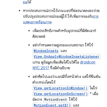
จอ
ได้
หากประสบการณ์การใช้งานแอปที่ย่อขนาดลงจะช่วย
ปรับปรุงประสบการณ์ของผู้ใช้ ให้เพิ่มการรองรับ
การ
แสดงภาพซ้อนภาพ
เพิ่มประสิทธิภาพสำหรับอุปกรณ์ที่มีคัตเอาท์
ดิสเพลย์
อย่ากำหนดความสูงของแถบสถานะ ให้ใช้
WindowInsets
และ
View.OnApplyWindowInsetsListener
แทน ดูข้อมูลเพิ่มเติมได้ในวิดีโอ
droidcon
NYC 2017
ซึ่งมีคำอธิบาย
อย่าคิดไปเองว่าแอปมีทั้งหน้าต่าง แต่ให้ยืนยัน
ตำแหน่งโดยใช้
View.getLocationInWindow()
ไม่ใช่
View.getLocationOnScreen()
* เมื่อ
จัดการ
MotionEvent
ให้ใช้
MotionEvent.getX()
และ