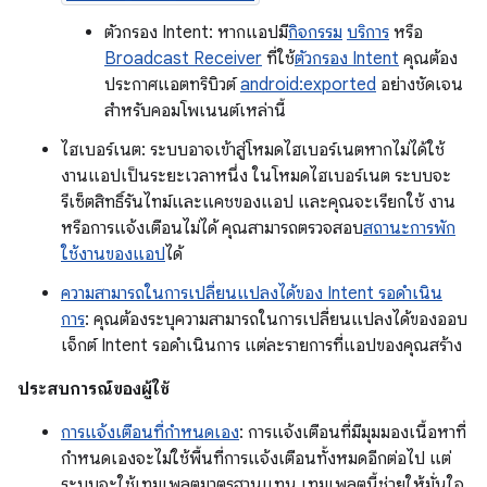
ตัวกรอง Intent: หากแอปมี
กิจกรรม
บริการ
หรือ
Broadcast Receiver
ที่ใช้
ตัวกรอง Intent
คุณต้อง
ประกาศแอตทริบิวต์
android:exported
อย่างชัดเจน
สำหรับคอมโพเนนต์เหล่านี้
ไฮเบอร์เนต: ระบบอาจเข้าสู่โหมดไฮเบอร์เนตหากไม่ได้ใช้
งานแอปเป็นระยะเวลาหนึ่ง ในโหมดไฮเบอร์เนต ระบบจะ
รีเซ็ตสิทธิ์รันไทม์และแคชของแอป และคุณจะเรียกใช้ งาน
หรือการแจ้งเตือนไม่ได้ คุณสามารถตรวจสอบ
สถานะการพัก
ใช้งานของแอป
ได้
ความสามารถในการเปลี่ยนแปลงได้ของ Intent รอดำเนิน
การ
: คุณต้องระบุความสามารถในการเปลี่ยนแปลงได้ของออบ
เจ็กต์ Intent รอดำเนินการ แต่ละรายการที่แอปของคุณสร้าง
ประสบการณ์ของผู้ใช้
การแจ้งเตือนที่กำหนดเอง
: การแจ้งเตือนที่มีมุมมองเนื้อหาที่
กำหนดเองจะไม่ใช้พื้นที่การแจ้งเตือนทั้งหมดอีกต่อไป แต่
ระบบจะใช้เทมเพลตมาตรฐานแทน เทมเพลตนี้ช่วยให้มั่นใจ