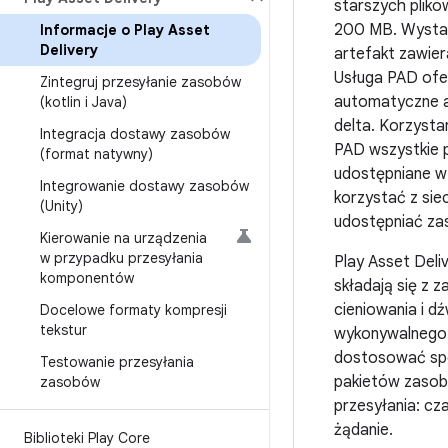
starszych plik
200 MB. Wystarc
Informacje o Play Asset
Delivery
artefakt zawier
Usługa PAD ofer
Zintegruj przesyłanie zasobów
automatyczne ak
(kotlin i Java)
delta. Korzysta
Integracja dostawy zasobów
PAD wszystkie 
(format natywny)
udostępniane w 
Integrowanie dostawy zasobów
korzystać z siec
(Unity)
udostępniać za
Kierowanie na urządzenia
w przypadku przesyłania
Play Asset Deli
komponentów
składają się z z
cieniowania i dź
Docelowe formaty kompresji
tekstur
wykonywalnego.
dostosować spo
Testowanie przesyłania
pakietów zasob
zasobów
przesyłania: cza
żądanie.
Biblioteki Play Core