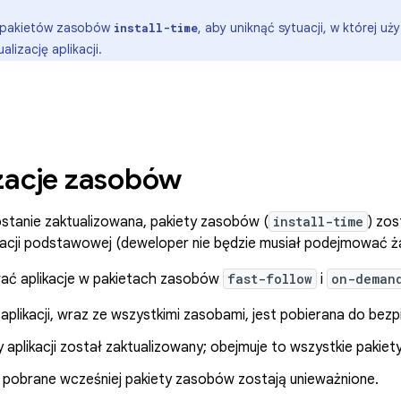
r pakietów zasobów
, aby uniknąć sytuacji, w której u
install-time
alizację aplikacji.
zacje zasobów
ostanie zaktualizowana, pakiety zasobów (
install-time
) zo
likacji podstawowej (deweloper nie będzie musiał podejmować ż
wać aplikacje w pakietach zasobów
fast-follow
i
on-deman
plikacji, wraz ze wszystkimi zasobami, jest pobierana do bezpie
ny aplikacji został zaktualizowany; obejmuje to wszystkie paki
 pobrane wcześniej pakiety zasobów zostają unieważnione.