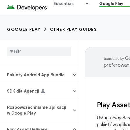
Essentials
Google Play
GOOGLE PLAY
OTHER PLAY GUIDES
preferowany
Pakiety Android App Bundle
SDK dla Agencji
Play Asset
Rozpowszechnianie aplikacji
w Google Play
Usługa
Play Ass
pakietów aplika
Play Asset Delivery