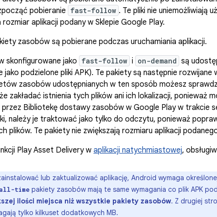
rozpocząć pobieranie
fast-follow
. Te pliki nie uniemożliwiają 
 rozmiar aplikacji podany w Sklepie Google Play.
iety zasobów są pobierane podczas uruchamiania aplikacji.
w skonfigurowane jako
fast-follow
i
on-demand
są udostęp
e jako podzielone pliki APK). Te pakiety są następnie rozwijane 
kietów zasobów udostępnianych w ten sposób możesz sprawd
oże zakładać istnienia tych plików ani ich lokalizacji, poniewa
e przez Bibliotekę dostawy zasobów w Google Play w trakcie se
iki, należy je traktować jako tylko do odczytu, ponieważ popr
ch plików. Te pakiety nie zwiększają rozmiaru aplikacji podaneg
unkcji Play Asset Delivery w
aplikacji natychmiastowej
, obsługiw
ainstalować lub zaktualizować aplikację, Android wymaga określonej
pakiety zasobów mają te same wymagania co plik APK po
all-time
szej ilości miejsca niż wszystkie pakiety zasobów
. Z drugiej s
gają tylko kilkuset dodatkowych MB.