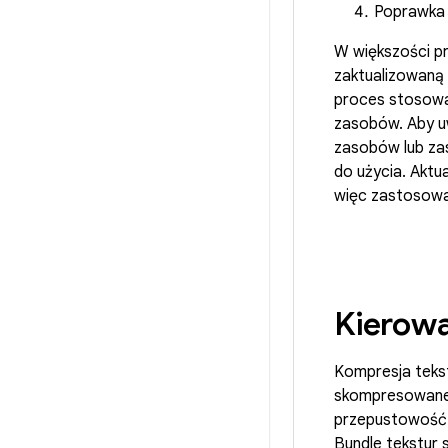
Poprawka 
W większości pr
zaktualizowaną 
proces stosowa
zasobów. Aby uw
zasobów lub zas
do użycia. Aktu
więc zastosowan
Kierowa
Kompresja tekst
skompresowanej 
przepustowość
Bundle tekstur 