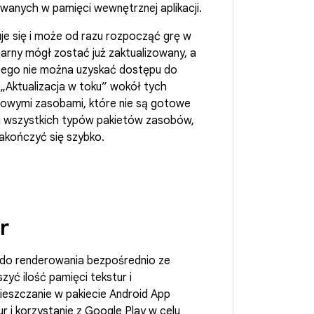
nych w pamięci wewnętrznej aplikacji.
je się i może od razu rozpocząć grę w
inarny mógł zostać już zaktualizowany, a
tego nie można uzyskać dostępu do
 „Aktualizacja w toku” wokół tych
łowymi zasobami, które nie są gotowe
niu wszystkich typów pakietów zasobów,
zakończyć się szybko.
ur
 do renderowania bezpośrednio ze
yć ilość pamięci tekstur i
ieszczanie w pakiecie Android App
i korzystanie z Google Play w celu