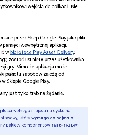
użytkownikowi wejścia do aplikacji. Nie
niane przez Sklep Google Play jako pliki
w pamięci wewnętrznej aplikacji.
zić w
bibliotece Play Asset Delivery
.
ż mogą zostać usunięte przez użytkownika
sji gry. Mimo że aplikacja może
awki pakietu zasobów zależą od
o w Sklepie Google Play.
any jest tylko tryb na żądanie.
 ilości wolnego miejsca na dysku na
dstawowy, który
wymaga co najmniej
trony pakiety komponentów
fast-follow