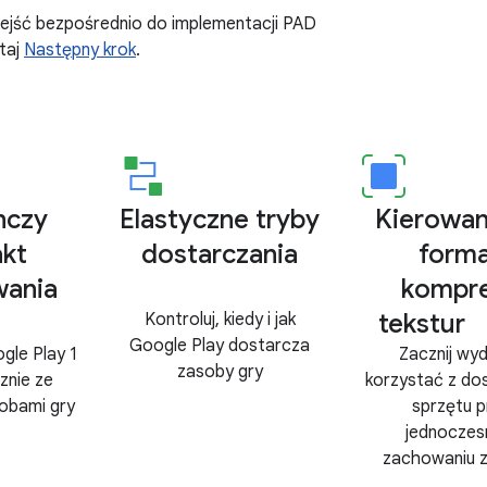
zejść bezpośrednio do implementacji PAD
taj
Następny krok
.
nczy
Elastyczne tryby
Kierowan
akt
dostarczania
form
wania
kompre
tekstur
Kontroluj, kiedy i jak
Google Play dostarcza
gle Play 1
Zacznij wyd
zasoby gry
znie ze
korzystać z do
obami gry
sprzętu p
jednocze
zachowaniu z