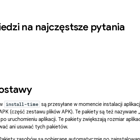
dzi na najczęstsze pytania
dostawy
ów
install-time
są przesyłane w momencie instalacji aplikacj
i APK (część zestawu plików APK). Te pakiety są też nazywane
o uruchomieniu aplikacji. Te pakiety zwiększają rozmiar aplikac
ać ani usuwać tych pakietów.
akiety zasobów są pobierane automatycznie po zainstalowaniu 