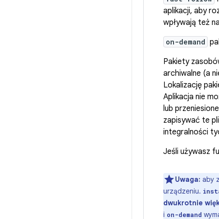
aplikacji, aby 
wpływają też na
on-demand
pak
Pakiety zasobó
archiwalne (a ni
Lokalizację pa
Aplikacja nie m
lub przeniesion
zapisywać te pl
integralności ty
Jeśli używasz f
Uwaga:
aby z
urządzeniu.
inst
dwukrotnie więk
i
wyma
on-demand