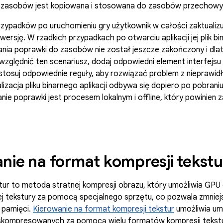
zasobów jest kopiowana i stosowana do zasobów przechowywa
zypadków po uruchomieniu gry użytkownik w całości zaktualizu
wersję. W rzadkich przypadkach po otwarciu aplikacji jej plik b
nia poprawki do zasobów nie został jeszcze zakończony i dla
zględnić ten scenariusz, dodaj odpowiedni element interfejsu
tosuj odpowiednie reguły, aby rozwiązać problem z nieprawid
alizacja pliku binarnego aplikacji odbywa się dopiero po pobra
ie poprawki jest procesem lokalnym i offline, który powinien 
nie na format kompresji tekst
ur to metoda stratnej kompresji obrazu, który umożliwia GPU
tekstury za pomocą specjalnego sprzętu, co pozwala zmniejsz
 pamięci.
Kierowanie na format kompresji tekstur
umożliwia um
skompresowanych za pomocą wielu formatów kompresji tekstur 