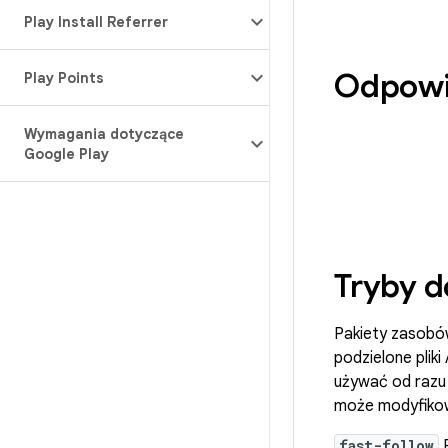
Play Install Referrer
Odpowie
Play Points
Wymagania dotyczące
Google Play
Tryby 
Pakiety zasob
podzielone plik
używać od razu p
może modyfikow
fast-follow
P