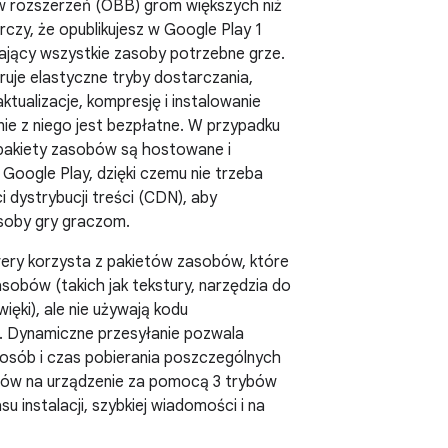
ów rozszerzeń (OBB) grom większych niż
zy, że opublikujesz w Google Play 1
ający wszystkie zasoby potrzebne grze.
uje elastyczne tryby dostarczania,
tualizacje, kompresję i instalowanie
nie z niego jest bezpłatne. W przypadku
pakiety zasobów są hostowane i
Google Play, dzięki czemu nie trzeba
i dystrybucji treści (CDN), aby
soby gry graczom.
very korzysta z pakietów zasobów, które
asobów (takich jak tekstury, narzędzia do
więki), ale nie używają kodu
 Dynamiczne przesyłanie pozwala
sób i czas pobierania poszczególnych
ów na urządzenie za pomocą 3 trybów
su instalacji, szybkiej wiadomości i na