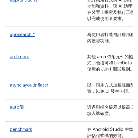
appfunctions
允許應用程式與 AI 助理分
功能和資料，讓 AI 助理直
在裝置上探索及執行工作
以完成使用者要求。
appsearch *
為使用者打造自訂應用程
內搜尋功能。
arch.core
其他 arch 依附元件的協
式，包括可和 LiveData 
使用的 JUnit 測試規則。
asynclayoutinflater
以非同步方式加載版面配
置，以免 UI 發生卡頓。
autofill
透過副檔名提示以提高自
填入準確度。
benchmark
在 Android Studio 中準確
評估程式碼的效能。