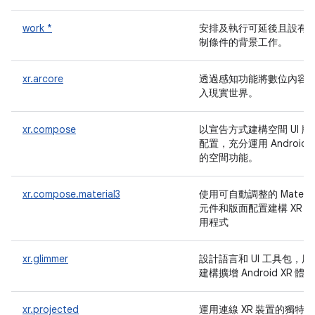
work *
安排及執行可延後且設有
制條件的背景工作。
xr.arcore
透過感知功能將數位內容
入現實世界。
xr.compose
以宣告方式建構空間 UI 版
配置，充分運用 Android X
的空間功能。
xr.compose.material3
使用可自動調整的 Materia
元件和版面配置建構 XR 應
用程式
xr.glimmer
設計語言和 UI 工具包，用
建構擴增 Android XR 體驗
xr.projected
運用連線 XR 裝置的獨特功