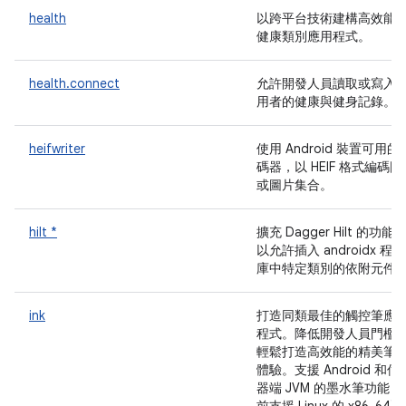
health
以跨平台技術建構高效能
健康類別應用程式。
health.connect
允許開發人員讀取或寫入
用者的健康與健身記錄。
heifwriter
使用 Android 裝置可用的
碼器，以 HEIF 格式編碼圖
或圖片集合。
hilt *
擴充 Dagger Hilt 的功能
以允許插入 androidx 程式
庫中特定類別的依附元件
ink
打造同類最佳的觸控筆應
程式。降低開發人員門檻
輕鬆打造高效能的精美筆
體驗。支援 Android 和伺
器端 JVM 的墨水筆功能 (