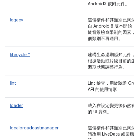
AndroidX 依附元件。
legacy
這個構件和其類別已淘汰
自 Android 8 版本開始，
於背景檢查限制的因素，
個類別不再適用。
lifecycle *
建構生命週期感知元件，
根據活動或片段目前的生
週期狀態調整行為。
lint
Lint 檢查，用於驗證 Gradl
API 的使用情形
loader
載入在設定變更後仍然有
的 UI 資料。
localbroadcastmanager
這個構件和其類別已淘汰
請改用 LiveData 或回應