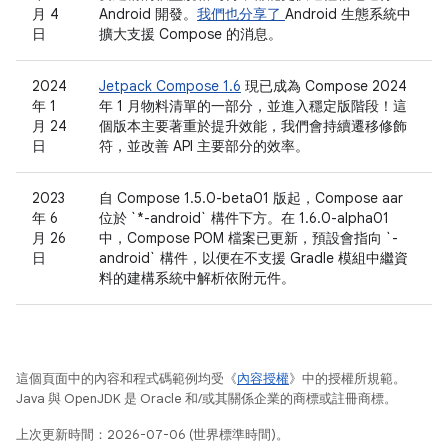
月 4
Android 開發。
我們也分享了
Android 生態系統中
日
擴大支援 Compose 的消息。
2024
Jetpack Compose 1.6
現已成為 Compose 2024
年 1
年 1 月物料清單的一部分，並進入穩定版階段！這
月 24
個版本主要著重於提升效能，我們會持續遷移修飾
日
符，並改善 API 主要部分的效率。
2023
自 Compose 1.5.0-beta01 版起，Compose aar
年 6
位於 `*-android` 構件下方。在 1.6.0-alpha01
月 26
中，Compose POM 檔案已更新，預設會指向 `-
日
android` 構件，以便在不支援 Gradle 模組中繼資
料的建構系統中解析依附元件。
這個頁面中的內容和程式碼範例均受《
內容授權
》中的授權所規範。
Java 與 OpenJDK 是 Oracle 和/或其關係企業的商標或註冊商標。
上次更新時間：2026-07-06 (世界標準時間)。