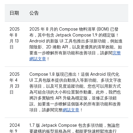
日期
公告
2025
2025 年 8 月的 Compose 物料清單 (BOM) 已發
年 8
布，其中包含 Jetpack Compose 1.9 的穩定版！
月 13
Android 的新版 UI 工具包推出多項新功能，例如進
日
階陰影、2D 捲動 API，以及更優異的清單效能。如
要進一步瞭解所有新功能和改善項目，請參閱
完整
網誌文章
！
2025
Compose 1.8 版現已推出！這個 Android 現代化
年 4
UI 工具包版本提供自動填入等新功能、多項文字改
月 23
善項目，以及可見度追蹤功能。您也可以用新方式
日
為可組合項的大小和位置製作動畫。此外，我們也
將許多實驗性 API 升級為穩定版，並修正多項錯
誤。如要進一步瞭解這個版本的所有新功能和改善
項目，請參閱完整
網誌文章
！
2024
1.7 版 Jetpack Compose 包含多項功能，無論您
年 9
要建構的板型規格為何，都能更快速輕鬆地進行