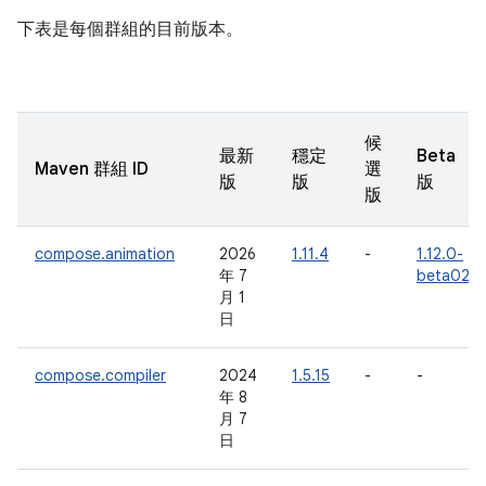
下表是每個群組的目前版本。
候
最新
穩定
Beta
Maven 群組 ID
選
版
版
版
版
compose.animation
2026
1.11.4
-
1.12.0-
年 7
beta02
月 1
日
compose.compiler
2024
1.5.15
-
-
年 8
月 7
日