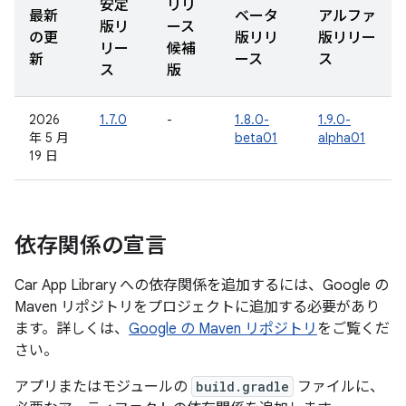
安定
リリ
最新
ベータ
アルファ
版リ
ース
の更
版リリ
版リリー
リー
候補
新
ース
ス
ス
版
2026
1.7.0
-
1.8.0-
1.9.0-
年 5 月
beta01
alpha01
19 日
依存関係の宣言
Car App Library への依存関係を追加するには、Google の
Maven リポジトリをプロジェクトに追加する必要があり
ます。詳しくは、
Google の Maven リポジトリ
をご覧くだ
さい。
アプリまたはモジュールの
build.gradle
ファイルに、