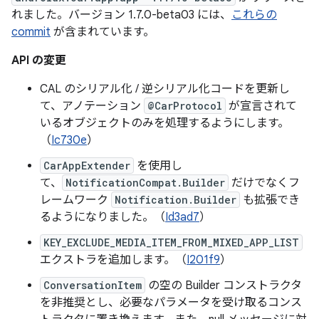
れました。バージョン 1.7.0-beta03 には、
これらの
commit
が含まれています。
API の変更
CAL のシリアル化 / 逆シリアル化コードを更新し
て、アノテーション
@CarProtocol
が宣言されて
いるオブジェクトのみを処理するようにします。
（
Ic730e
）
CarAppExtender
を使用し
て、
NotificationCompat.Builder
だけでなくフ
レームワーク
Notification.Builder
も拡張でき
るようになりました。（
Id3ad7
）
KEY_EXCLUDE_MEDIA_ITEM_FROM_MIXED_APP_LIST
エクストラを追加します。（
I201f9
）
ConversationItem
の空の Builder コンストラクタ
を非推奨とし、必要なパラメータを受け取るコンス