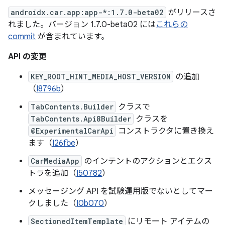
androidx.car.app:app-*:1.7.0-beta02
がリリースさ
れました。バージョン 1.7.0-beta02 には
これらの
commit
が含まれています。
API の変更
KEY_ROOT_HINT_MEDIA_HOST_VERSION
の追加
（
I8796b
）
TabContents.Builder
クラスで
TabContents.Api8Builder
クラスを
@ExperimentalCarApi
コンストラクタに置き換え
ます（
I26fbe
）
CarMediaApp
のインテントのアクションとエクス
トラを追加（
I50782
）
メッセージング API を試験運用版でないとしてマー
クしました（
I0b070
）
SectionedItemTemplate
にリモート アイテムの