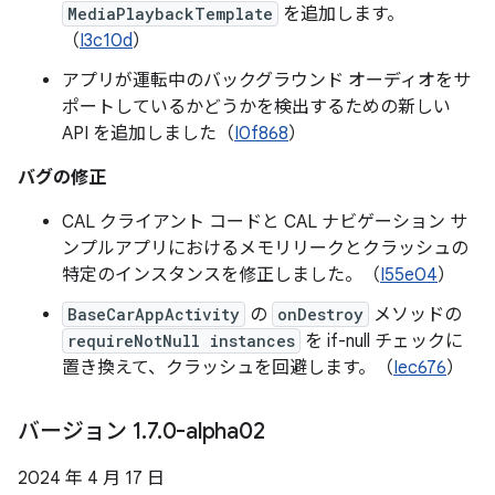
MediaPlaybackTemplate
を追加します。
（
I3c10d
）
アプリが運転中のバックグラウンド オーディオをサ
ポートしているかどうかを検出するための新しい
API を追加しました（
I0f868
）
バグの修正
CAL クライアント コードと CAL ナビゲーション サ
ンプルアプリにおけるメモリリークとクラッシュの
特定のインスタンスを修正しました。（
I55e04
）
BaseCarAppActivity
の
onDestroy
メソッドの
requireNotNull instances
を if-null チェックに
置き換えて、クラッシュを回避します。（
Iec676
）
バージョン 1
.
7
.
0-alpha02
2024 年 4 月 17 日