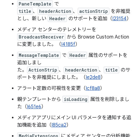
PaneTemplate
で
title
、
headerAction
、
actionStrip
を非推奨
とし、新しい
Header
のサポートを追加（
I23154
）
メディア センターのテレメトリーを
BroadcastReceiver
から Browse Custom Action
に変更しました。（
I4185f
）
MessageTemplate
で
Header
属性のサポートを
追加しまし
た。
ActionStrip
、
headerAction
、
title
のサ
ポートを非推奨にしました。（
Ie2de8
）
アラート定数の可視性を変更（
Icf8a8
）
親テンプレートから
isLoading
属性を削除しまし
た（
I651e6
）
メディアアプリにメイン UI パラメータを通知する追
加機能を追加（
I85ca2
）
MediaExtensions
にメディア センターの分析機能