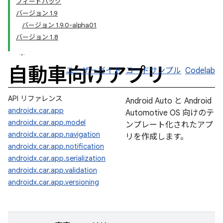
フィードバック
バージョン 1.9
バージョン 1.9.0-alpha01
バージョン 1.8
自動車向けアプリ
ユーザーガイド
コードサンプル
Codelab
API リファレンス
Android Auto と Android
androidx.car.app
Automotive OS 向けのテ
androidx.car.app.model
ンプレート化されたアプ
androidx.car.app.navigation
リを作成します。
androidx.car.app.notification
androidx.car.app.serialization
androidx.car.app.validation
androidx.car.app.versioning