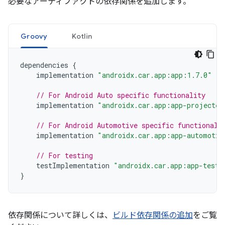
必要なアーティファクトの依存関係を追加します。
Groovy
Kotlin
dependencies
{
implementation
"androidx.car.app:app:1.7.0"
// For Android Auto specific functionality
implementation
"androidx.car.app:app-projected
// For Android Automotive specific functionali
implementation
"androidx.car.app:app-automotiv
// For testing
testImplementation
"androidx.car.app:app-testi
}
依存関係について詳しくは、
ビルド依存関係の追加
をご覧