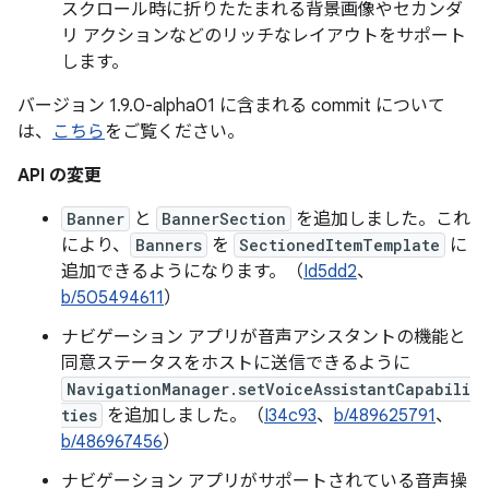
スクロール時に折りたたまれる背景画像やセカンダ
リ アクションなどのリッチなレイアウトをサポート
します。
バージョン 1.9.0-alpha01 に含まれる commit について
は、
こちら
をご覧ください。
API の変更
Banner
と
BannerSection
を追加しました。これ
により、
Banners
を
SectionedItemTemplate
に
追加できるようになります。（
Id5dd2
、
b/505494611
）
ナビゲーション アプリが音声アシスタントの機能と
同意ステータスをホストに送信できるように
NavigationManager.setVoiceAssistantCapabili
ties
を追加しました。（
I34c93
、
b/489625791
、
b/486967456
）
ナビゲーション アプリがサポートされている音声操