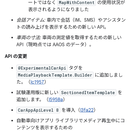
ートではなく
MapWithContent
の使用状況が
表示されるようになりました
会話アイテム:
車内で会話（IM、SMS）やアシスタン
トの読み上げを表示するための新しい API。
車両の寸法:
車両の測定値を取得するための新しい
API（現時点では AAOS のデータ）。
API の変更
@ExperimentalCarApi
タグを
MediaPlaybackTemplate.Builder
に追加しまし
た。（
Ic1957
）
試験運用版に新しい
SectionedItemTemplate
を
追加します。（
I5958a
）
CarAppApiLevel 8
を導入（
I3fa22
）
自動車向けアプリ ライブラリでメディア再生中にコ
ンテンツを表示するための