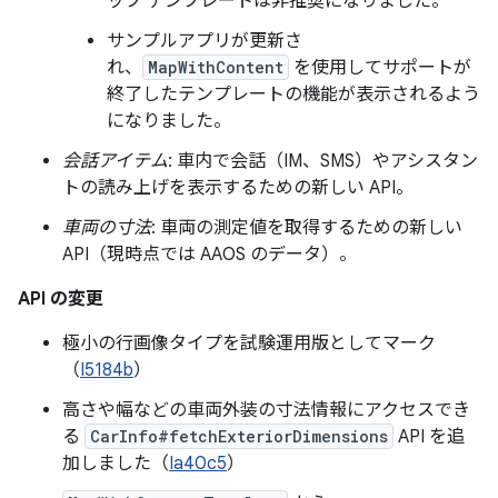
ップ テンプレートは非推奨になりました。
サンプルアプリが更新さ
れ、
MapWithContent
を使用してサポートが
終了したテンプレートの機能が表示されるよう
になりました。
会話アイテム
: 車内で会話（IM、SMS）やアシスタン
トの読み上げを表示するための新しい API。
車両の寸法
: 車両の測定値を取得するための新しい
API（現時点では AAOS のデータ）。
API の変更
極小の行画像タイプを試験運用版としてマーク
（
I5184b
）
高さや幅などの車両外装の寸法情報にアクセスでき
る
CarInfo#fetchExteriorDimensions
API を追
加しました（
Ia40c5
）