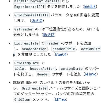
MapWithContentTemplate
から
ExperimentalAPI
タグを削除しました（
I66db8
）
GridItem#setTitle
パラメータを null 許容に変更
します。（
I3d610
）
GetHeader
API は下位互換性があるため、API 7 を
必要としません（
I8c812
）
ListTemplate
で
Header
のサポートを追加
し、
headerAction
、
headerTitle
、
actionStri
p
を非推奨にしました（
I7ae01
）
GridTemplate
で
title
、
headerAction
、
actionStrip
のサポー
トを終了し、
Header
のサポートを追加（
I41a9c
）
試験運用版 API のレベル 7 の要件を削除: バッ
ジ、
GridTemplate
アイテムのサイズと画像シェイ
プのゲッター/セッター、バッジの取得/設定用の
GridItem
メソッド。（
Id71eb
）