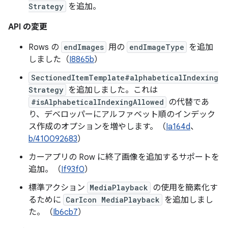
Strategy
を追加。
API の変更
Rows の
endImages
用の
endImageType
を追加
しました（
I8865b
）
SectionedItemTemplate#alphabeticalIndexing
Strategy
を追加しました。これは
#isAlphabeticalIndexingAllowed
の代替であ
り、デベロッパーにアルファベット順のインデック
ス作成のオプションを増やします。（
Ia164d
、
b/410092683
）
カーアプリの Row に終了画像を追加するサポートを
追加。（
If93f0
）
標準アクション
MediaPlayback
の使用を簡素化す
るために
CarIcon MediaPlayback
を追加しまし
た。（
Ib6cb7
）