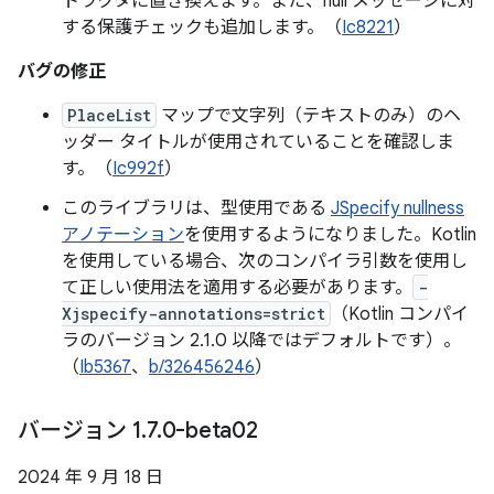
トラクタに置き換えます。また、null メッセージに対
する保護チェックも追加します。（
Ic8221
）
バグの修正
PlaceList
マップで文字列（テキストのみ）のヘ
ッダー タイトルが使用されていることを確認しま
す。（
Ic992f
）
このライブラリは、型使用である
JSpecify nullness
アノテーション
を使用するようになりました。Kotlin
を使用している場合、次のコンパイラ引数を使用し
て正しい使用法を適用する必要があります。
-
Xjspecify-annotations=strict
（Kotlin コンパイ
ラのバージョン 2.1.0 以降ではデフォルトです）。
（
Ib5367
、
b/326456246
）
バージョン 1
.
7
.
0-beta02
2024 年 9 月 18 日