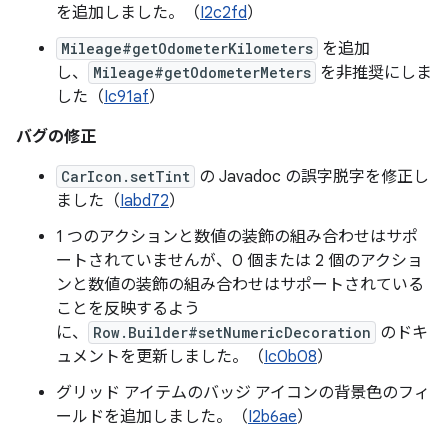
を追加しました。（
I2c2fd
）
Mileage#getOdometerKilometers
を追加
し、
Mileage#getOdometerMeters
を非推奨にしま
した（
Ic91af
）
バグの修正
CarIcon.setTint
の Javadoc の誤字脱字を修正し
ました（
Iabd72
）
1 つのアクションと数値の装飾の組み合わせはサポ
ートされていませんが、0 個または 2 個のアクショ
ンと数値の装飾の組み合わせはサポートされている
ことを反映するよう
に、
Row.Builder#setNumericDecoration
のドキ
ュメントを更新しました。（
Ic0b08
）
グリッド アイテムのバッジ アイコンの背景色のフィ
ールドを追加しました。（
I2b6ae
）