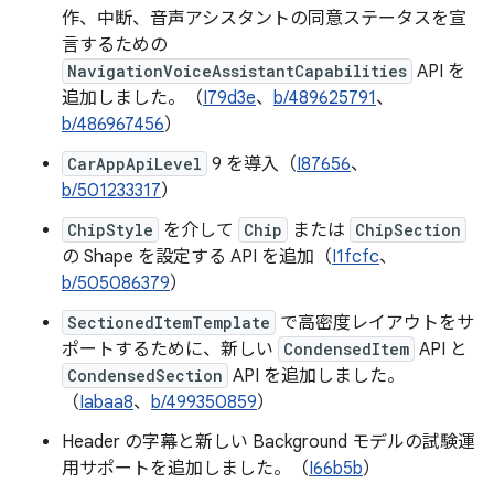
作、中断、音声アシスタントの同意ステータスを宣
言するための
NavigationVoiceAssistantCapabilities
API を
追加しました。（
I79d3e
、
b/489625791
、
b/486967456
）
CarAppApiLevel
9 を導入（
I87656
、
b/501233317
）
ChipStyle
を介して
Chip
または
ChipSection
の Shape を設定する API を追加（
I1fcfc
、
b/505086379
）
SectionedItemTemplate
で高密度レイアウトをサ
ポートするために、新しい
CondensedItem
API と
CondensedSection
API を追加しました。
（
Iabaa8
、
b/499350859
）
Header の字幕と新しい Background モデルの試験運
用サポートを追加しました。（
I66b5b
）