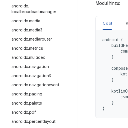
Modul hinzu:
androidx
.
localbroadcastmanager
androidx
.
media
Cool
K
androidx
.
media3
androidx
.
mediarouter
android
{
buildFe
androidx
.
metrics
com
}
androidx
.
multidex
androidx
.
navigation
compose
kot
androidx
.
navigation3
}
androidx
.
navigationevent
kotlinO
androidx
.
paging
jvm
}
androidx
.
palette
}
androidx
.
pdf
androidx
.
percentlayout