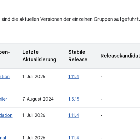
n
e sind die aktuellen Versionen der einzelnen Gruppen aufgeführt.
pen-
Letzte
Stabile
Releasekandida
Aktualisierung
Release
ation
1. Juli 2026
1.11.4
-
iler
7. August 2024
1.5.15
-
dation
1. Juli 2026
1.11.4
-
ial
1. Juli 2026
1.11.4
-