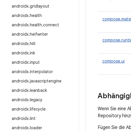
androidx
.
gridlayout
androidx
.
health
compose.mater
androidx
.
health
.
connect
androidx
.
heifwriter
compose.runt
androidx
.
hilt
androidx
.
ink
compose.ui
androidx
.
input
androidx
.
interpolator
androidx
.
javascriptengine
androidx
.
leanback
Abhängigk
androidx
.
legacy
Wenn Sie eine 
androidx
.
lifecycle
Repository hinz
androidx
.
lint
Fügen Sie die A
androidx
.
loader