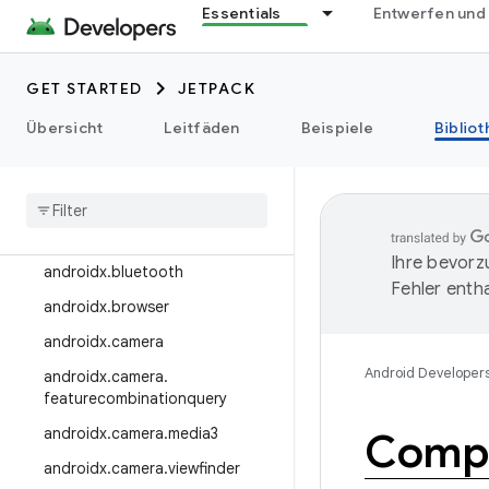
Essentials
Entwerfen und
androidx.appfunctions
androidx.appsearch
GET STARTED
JETPACK
androidx.arch.core
Übersicht
Leitfäden
Beispiele
Biblio
androidx.asynclayoutinflater
androidx
.
autofill
androidx
.
Benchmark
androidx
.
biometric
Ihre bevorz
androidx
.
bluetooth
Fehler entha
androidx
.
browser
androidx
.
camera
Android Developer
androidx
.
camera
.
featurecombinationquery
androidx
.
camera
.
media3
Comp
androidx
.
camera
.
viewfinder