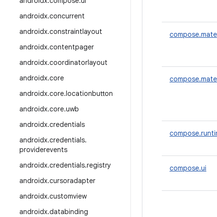
androidx
.
compose
.
ui
androidx
.
concurrent
androidx
.
constraintlayout
compose.mater
androidx
.
contentpager
androidx
.
coordinatorlayout
androidx
.
core
compose.mater
androidx
.
core
.
locationbutton
androidx
.
core
.
uwb
androidx
.
credentials
compose.runt
androidx
.
credentials
.
providerevents
androidx
.
credentials
.
registry
compose.ui
androidx
.
cursoradapter
androidx
.
customview
androidx
.
databinding