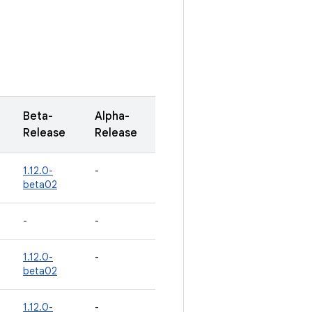
Beta-
Alpha-
t
Release
Release
1.12.0-
-
beta02
-
-
1.12.0-
-
beta02
1.12.0-
-