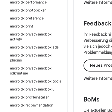
androidx
.
performance
Weitere Informa
androidx
.
photopicker
androidx
.
preference
Feedback
androidx
.
print
androidx
.
privacysandbox
.
Ihr Feedback hi
activity
Verbesserung die
Sie sich jedoch
androidx
.
privacysandbox
.
ads
Problemmeldung 
androidx
.
privacysandbox
.
plugins
Neues Pro
androidx
.
privacysandbox
.
sdkruntime
Weitere Informa
androidx
.
privacysandbox
.
tools
androidx
.
privacysandbox
.
ui
androidx
.
profileinstaller
Bo
Ms
androidx
.
recommendation
Die aktuellen B