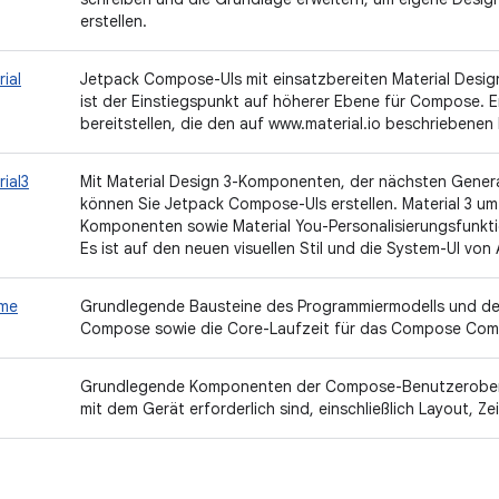
erstellen.
ial
Jetpack Compose-UIs mit einsatzbereiten Material Desi
ist der Einstiegspunkt auf höherer Ebene für Compose. 
bereitstellen, die den auf www.material.io beschrieben
ial3
Mit Material Design 3-Komponenten, der nächsten Genera
können Sie Jetpack Compose-UIs erstellen. Material 3 um
Komponenten sowie Material You-Personalisierungsfunkt
Es ist auf den neuen visuellen Stil und die System-UI vo
ime
Grundlegende Bausteine des Programmiermodells und de
Compose sowie die Core-Laufzeit für das Compose Compi
Grundlegende Komponenten der Compose-Benutzeroberflä
mit dem Gerät erforderlich sind, einschließlich Layout, Z