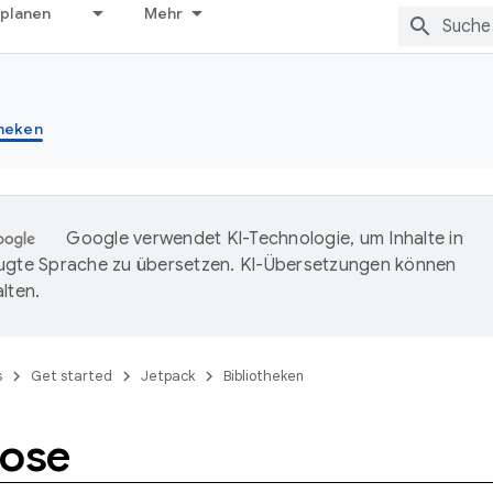
 planen
Mehr
theken
Google verwendet KI-Technologie, um Inhalte in
ugte Sprache zu übersetzen. KI-Übersetzungen können
lten.
s
Get started
Jetpack
Bibliotheken
ose