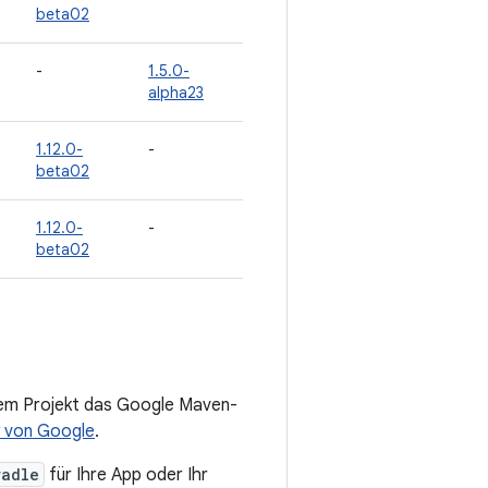
beta02
-
1.5.0-
alpha23
1.12.0-
-
beta02
1.12.0-
-
beta02
rem Projekt das Google Maven-
 von Google
.
radle
für Ihre App oder Ihr