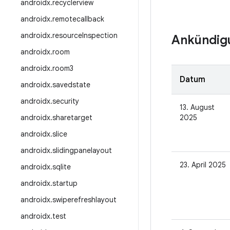
androidx
.
recyclerview
androidx
.
remotecallback
androidx
.
resource
Inspection
Ankündig
androidx
.
room
androidx
.
room3
Datum
androidx
.
savedstate
androidx
.
security
13. August
androidx
.
sharetarget
2025
androidx
.
slice
androidx
.
slidingpanelayout
23. April 2025
androidx
.
sqlite
androidx
.
startup
androidx
.
swiperefreshlayout
androidx
.
test