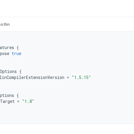
otlin
atures
{
pose
true
Options
{
linCompilerExtensionVersion
=
"1.5.15"
ptions
{
Target
=
"1.8"