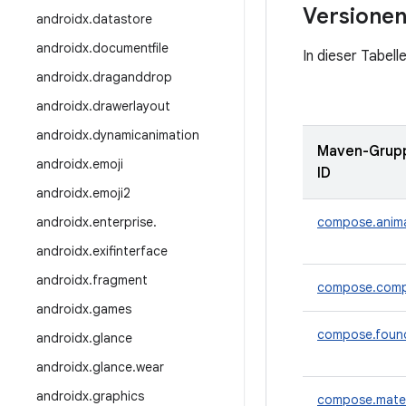
Versione
androidx
.
datastore
androidx
.
documentfile
In dieser Tabell
androidx
.
draganddrop
androidx
.
drawerlayout
androidx
.
dynamicanimation
Maven-Grup
androidx
.
emoji
ID
androidx
.
emoji2
androidx
.
enterprise
.
compose.anim
androidx
.
exifinterface
androidx
.
fragment
compose.comp
androidx
.
games
compose.foun
androidx
.
glance
androidx
.
glance
.
wear
androidx
.
graphics
compose.mater