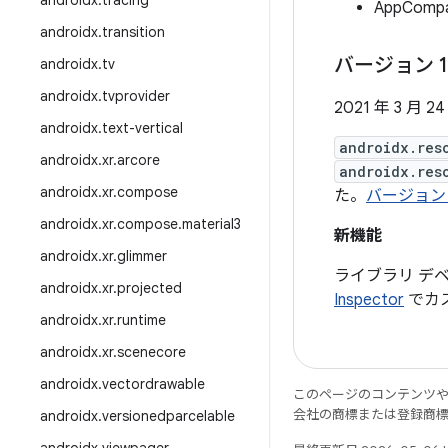
androidx
.
tracing
AppCo
androidx
.
transition
バージョン 1
androidx
.
tv
androidx
.
tvprovider
2021 年 3 月 24
androidx
.
text-vertical
androidx.res
androidx
.
xr
.
arcore
androidx.res
androidx
.
xr
.
compose
た。
バージョン 
androidx
.
xr
.
compose
.
material3
新機能
androidx
.
xr
.
glimmer
ライブラリ デベロッ
androidx
.
xr
.
projected
Inspector
でカ
androidx
.
xr
.
runtime
androidx
.
xr
.
scenecore
androidx
.
vectordrawable
このページのコンテンツ
会社の商標または登録商
androidx
.
versionedparcelable