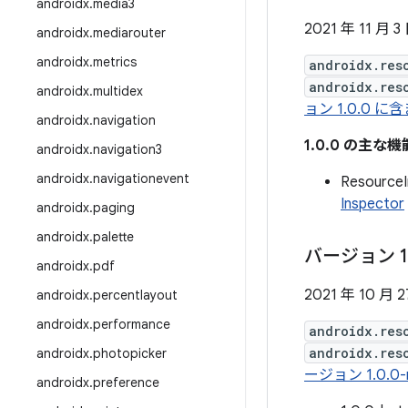
androidx
.
media3
2021 年 11 月 3
androidx
.
mediarouter
androidx
.
metrics
androidx.res
androidx.res
androidx
.
multidex
ョン 1.0.0 
androidx
.
navigation
1.0.0 の主な機
androidx
.
navigation3
androidx
.
navigationevent
Resour
Inspector
androidx
.
paging
androidx
.
palette
バージョン 1
androidx
.
pdf
2021 年 10 月 2
androidx
.
percentlayout
androidx
.
performance
androidx.res
androidx.res
androidx
.
photopicker
ージョン 1.0.
androidx
.
preference