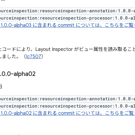
ourceinspection:resourceinspection-annotation:1.0.0-
ourceinspection:resourceinspection-processor:1.0.0-a
1.0.0-alpha03 に含まれる commit については、こちらをご
コードにより、Layout Inspector がビュー属性を読み取
しました。（
Ic7507
）
.
0
.
0-alpha02
日
ourceinspection:resourceinspection-annotation:1.0.0-
ourceinspection:resourceinspection-processor:1.0.0-a
1.0.0-alpha02 に含まれる commit については、こちらをご