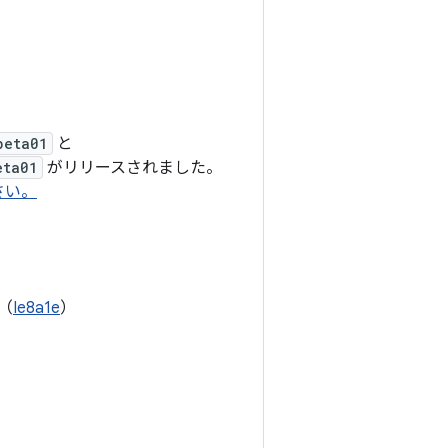
beta01
と
eta01
がリリースされました。
ださい。
（
Ie8a1e
）