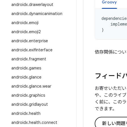
Groovy
androidx
.
drawerlayout
androidx
.
dynamicanimation
dependencie
androidx
.
emoji
impleme
}
androidx
.
emoji2
androidx
.
enterprise
androidx
.
exifinterface
依存関係につい
androidx
.
fragment
androidx
.
games
フィード
androidx
.
glance
androidx
.
glance
.
wear
お寄せいただい
や、このライブ
androidx
.
graphics
く前に、このラ
androidx
.
gridlayout
できます。
androidx
.
health
androidx
.
health
.
connect
新しい問題