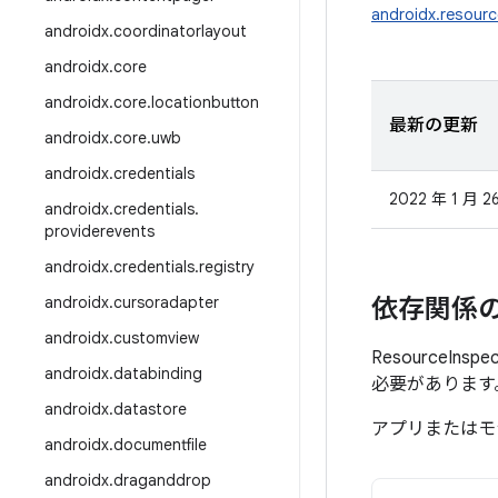
androidx.resourc
androidx
.
coordinatorlayout
androidx
.
core
androidx
.
core
.
locationbutton
最新の更新
androidx
.
core
.
uwb
androidx
.
credentials
2022 年 1 月 2
androidx
.
credentials
.
providerevents
androidx
.
credentials
.
registry
androidx
.
cursoradapter
依存関係
androidx
.
customview
ResourceI
androidx
.
databinding
必要があります
androidx
.
datastore
アプリまたはモ
androidx
.
documentfile
androidx
.
draganddrop