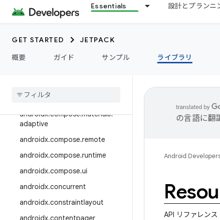
androidx.collection
Essentials
設計とプランニ
androidx.compose
androidx.compose.animation
GET STARTED
JETPACK
androidx.compose.compiler
概要
ガイド
サンプル
ライブラリ
androidx.compose.foundation
androidx
.
compose
.
material
androidx
.
compose
.
material3
androidx
.
compose
.
material3
.
の言語に翻
adaptive
androidx
.
compose
.
remote
androidx
.
compose
.
runtime
Android Developer
androidx
.
compose
.
ui
Resou
androidx
.
concurrent
androidx
.
constraintlayout
API リファレンス
androidx
.
contentpager