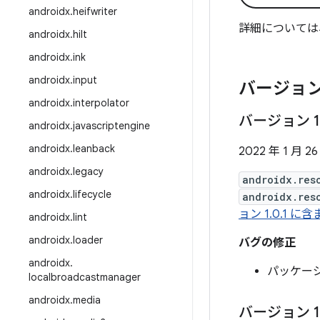
androidx
.
heifwriter
詳細については
androidx
.
hilt
androidx
.
ink
androidx
.
input
バージョン
androidx
.
interpolator
バージョン 1
androidx
.
javascriptengine
androidx
.
leanback
2022 年 1 月 26
androidx
.
legacy
androidx.res
androidx
.
lifecycle
androidx.res
ョン 1.0.1 
androidx
.
lint
androidx
.
loader
バグの修正
androidx
.
パッケー
localbroadcastmanager
androidx
.
media
バージョン 1