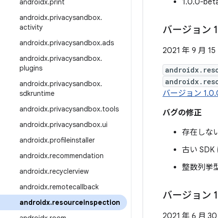
1.0.0-
androidx
.
print
androidx
.
privacysandbox
.
activity
バージョン 1
androidx
.
privacysandbox
.
ads
2021 年 9 月 15
androidx
.
privacysandbox
.
plugins
androidx.res
androidx.res
androidx
.
privacysandbox
.
バージョン 1.0
sdkruntime
androidx
.
privacysandbox
.
tools
バグの修正
androidx
.
privacysandbox
.
ui
存在しな
androidx
.
profileinstaller
古い S
androidx
.
recommendation
整数列挙
androidx
.
recyclerview
androidx
.
remotecallback
バージョン 1
androidx
.
resourceinspection
2021 年 6 月 3